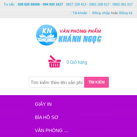
Tư vấn
:
028 625 66506 - 094 920 1617
0827 158 413 - 0961 208 617 - 0962 981 017
Tài khoản
Đăng nhập
hoặc
Đăng ký
0 Giỏ hàng
TÌM KIẾM
GIẤY IN
BÌA HỒ SƠ
VĂN PHÒNG PHẨM