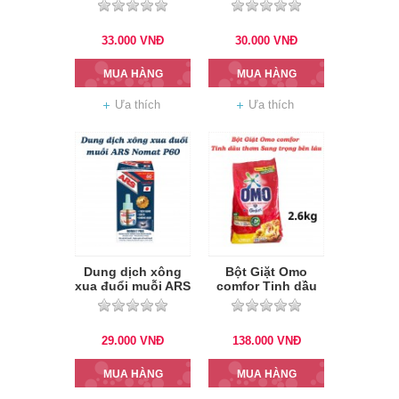
500ml
33.000
VNĐ
30.000
VNĐ
MUA HÀNG
MUA HÀNG
Ưa thích
Ưa thích
Dung dịch xông
Bột Giặt Omo
xua đuổi muỗi ARS
comfor Tinh dầu
Nomat P60 (refill)
thơm Sang trọng
bền lâu 2.6kg
29.000
VNĐ
138.000
VNĐ
MUA HÀNG
MUA HÀNG