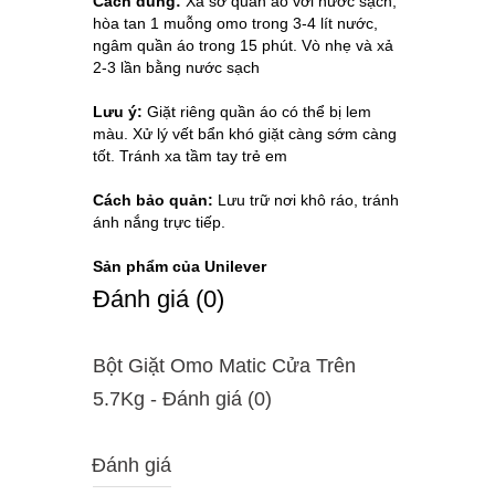
Cách dùng:
Xả sơ quần áo với nước sạch,
hòa tan 1 muỗng omo trong 3-4 lít nước,
ngâm quần áo trong 15 phút. Vò nhẹ và xả
2-3 lần bằng nước sạch
Lưu ý:
Giặt riêng quần áo có thể bị lem
màu. Xử lý vết bẩn khó giặt càng sớm càng
tốt. Tránh xa tầm tay trẻ em
Cách bảo quản:
Lưu trữ nơi khô ráo, tránh
ánh nắng trực tiếp.
Sản phẩm của Unilever
Ðánh giá (0)
Bột Giặt Omo Matic Cửa Trên
5.7Kg - Ðánh giá (0)
Đánh giá