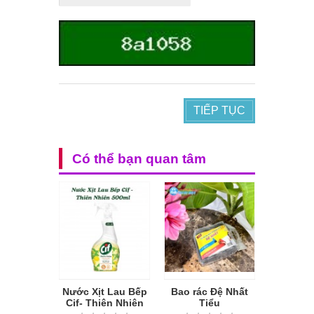
TIẾP TỤC
Có thể bạn quan tâm
Nước Xịt Lau Bếp
Bao rác Đệ Nhất
Cif- Thiên Nhiên
Tiểu