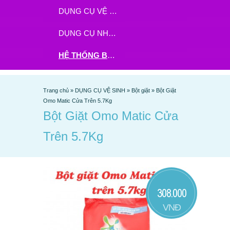
DỤNG CỤ VỆ SINH
DỤNG CỤ NHÀ BẾP
HỆ THỐNG BHX - TGDĐ ĐẶT HÀNG TẠI ĐÂY
Trang chủ
»
DỤNG CỤ VỆ SINH
»
Bột giặt
»
Bột Giặt
Omo Matic Cửa Trên 5.7Kg
Bột Giặt Omo Matic Cửa
Trên 5.7Kg
308.000
VNĐ