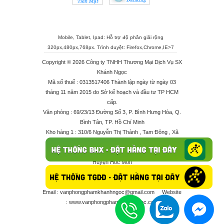
Mobile, Tablet, Ipad: Hỗ trợ độ phân giải rộng
320px,480px,768px. Trình duyệt:
Firefox
,
Chrome
,
IE>7
Copyright © 2026 Công ty TNHH Thương Mại Dịch Vụ SX
Khánh Ngọc
Mã số thuế : 0313517406 Thành lập ngày từ ngày 03
tháng 11 năm 2015 do Sở kế hoạch và đầu tư TP HCM
cấp.
Văn phòng : 69/23/13 Đường Số 3, P. Bình Hưng Hòa, Q.
Bình Tân, TP. Hồ Chí Minh
Kho hàng 1 : 310/6 Nguyễn Thị Thảnh , Tam Đông , Xã
Thới Tam Thôn , Huyện Hóc Môn
Kho hàng 2 : 68/2X Ấp Đông 1 , Xã Thới Tam Thôn ,
Huyện Hóc Môn
Điện thoại : 028 625 66506 - 0909 682 189 - 082 7158
413 - 096 298 10 17 - 0961 208 617
Email :
vanphongphamkhanhngoc@gmail.com
Website
:
www.vanphongphamkhanhngoc.com