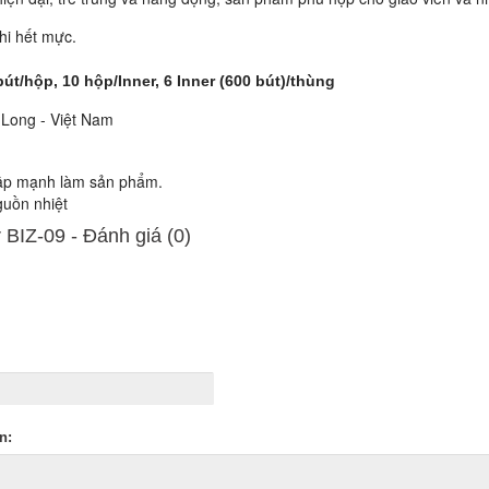
i hết mực.
út/hộp, 10 hộp/Inner, 6 Inner (600 bút)/thùng
 Long - Việt Nam
 mạnh làm sản phẩm.
ồn nhiệt
r BIZ-09 - Ðánh giá (0)
n: