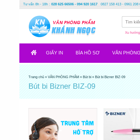
Tư vấn
8h - 18h
:
028 625 66506 - 094 920 1617
0827 158 413 - 0961 208 
Xu hướng 
GIẤY IN
BÌA HỒ SƠ
VĂN PHÒN
Trang chủ
»
VĂN PHÒNG PHẨM
»
Bút bi
»
Bút bi Bizner BIZ-09
Bút bi Bizner BIZ-09