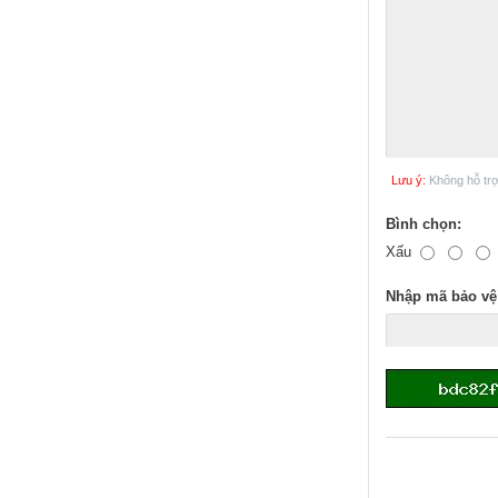
Lưu ý:
Không hỗ tr
Bình chọn:
Xấu
Nhập mã bảo vệ