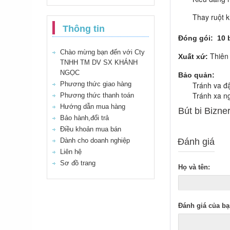
Thay ruột kh
Thông tin
Đóng gói: 10 b
Chào mừng bạn đến với Cty
Thiên
Xuất xứ:
TNHH TM DV SX KHÁNH
NGỌC
Bảo quản:
Phương thức giao hàng
Tránh va đập
Tránh xa ngu
Phương thức thanh toán
Hướng dẫn mua hàng
Bút bi Bizne
Bảo hành,đổi trả
Điều khoản mua bán
Dành cho doanh nghiệp
Đánh giá
Liên hệ
Sơ đồ trang
Họ và tên:
Đánh giá của bạ