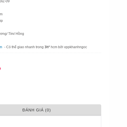
 BIZ-09
mm
ộp
ương/ Tím/ Hồng
am
- Có thể giao nhanh trong
3h*
hcm bởi vppkhanhngoc
Đ
ÐÁNH GIÁ (0)