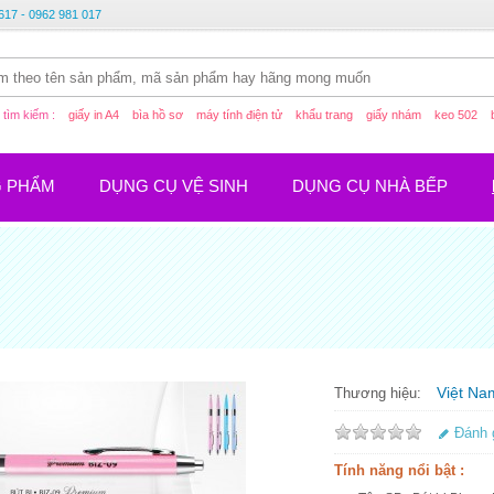
617 - 0962 981 017
tìm kiếm :
giấy in A4
bìa hồ sơ
máy tính điện tử
khẩu trang
giấy nhám
keo 502
G PHẨM
DỤNG CỤ VỆ SINH
DỤNG CỤ NHÀ BẾP
Việt Na
Thương hiệu:
Đánh 
Tính năng nổi bật :