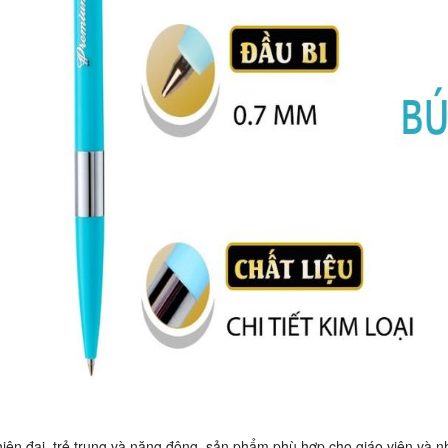
 đại, trẻ trung và năng động, sản phẩm phù hợp cho giáo viên và n