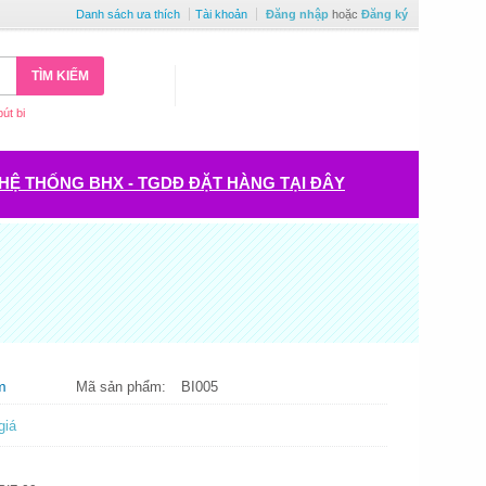
Danh sách ưa thích
Tài khoản
Đăng nhập
hoặc
Đăng ký
TÌM KIẾM
bút bi
HỆ THỐNG BHX - TGDĐ ĐẶT HÀNG TẠI ĐÂY
m
Mã sản phẩm:
BI005
giá