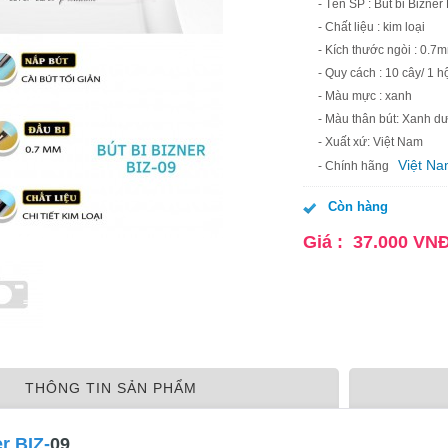
- Tên SP : Bút bi Bizner
- Chất liệu : kim loại
- Kích thước ngòi : 0.7
- Quy cách : 10 cây/ 1 h
- Màu mực : xanh
- Màu thân bút: Xanh d
- Xuất xứ: Việt Nam
Việt N
- Chính hãng
Còn hàng
Giá :
37.000
VN
THÔNG TIN SẢN PHẨM
r BIZ-
09