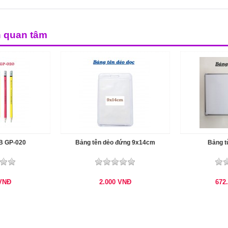
n quan tâm
2B GP-020
Bảng tên dẻo đứng 9x14cm
Bảng t
VNĐ
2.000
VNĐ
672