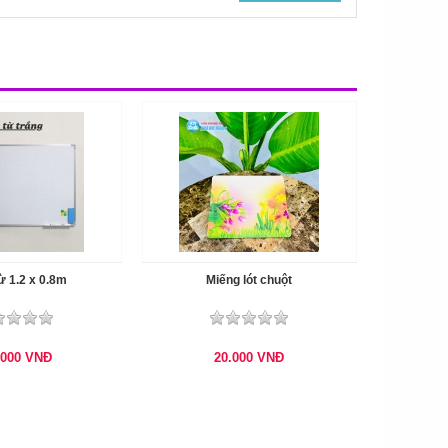
ừ 1.2 x 0.8m
Miếng lót chuột
.000
VNĐ
20.000
VNĐ