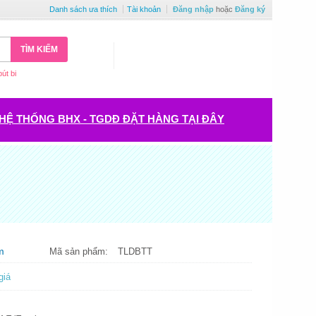
Danh sách ưa thích
Tài khoản
Đăng nhập
hoặc
Đăng ký
TÌM KIẾM
bút bi
HỆ THỐNG BHX - TGDĐ ĐẶT HÀNG TẠI ĐÂY
m
Mã sản phẩm:
TLDBTT
giá