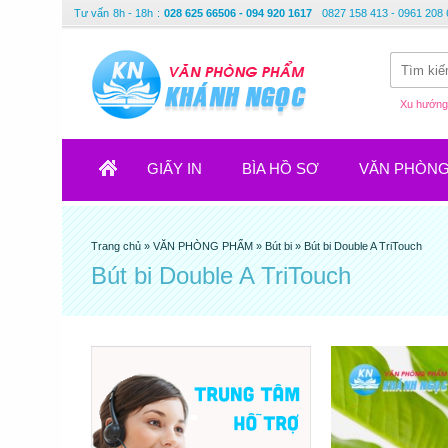
Tư vấn
8h - 18h
:
028 625 66506 - 094 920 1617
0827 158 413 - 0961 208 
Xu hướng 
GIẤY IN
BÌA HỒ SƠ
VĂN PHÒN
Trang chủ
»
VĂN PHÒNG PHẨM
»
Bút bi
»
Bút bi Double A TriTouch
Bút bi Double A TriTouch