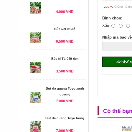
Lưu ý:
Không hỗ tr
4.000 VNĐ
Bình chọn:
Xấu
Bút Gel 08 đỏ
Nhập mã bảo vệ
6.500 VNĐ
Bút bi TL 049 đen
3.500 VNĐ
Bút dạ quang Toyo xanh
dương
7.000 VNĐ
Có thể bạ
Bút dạ quang Toyo hồng
7.000 VNĐ