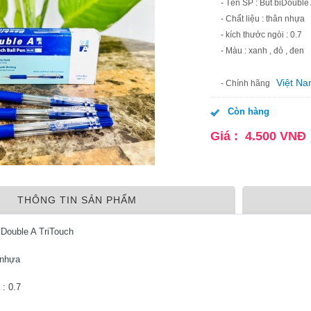
- Tên SP : Bút biDouble
- Chất liệu : thân nhựa
- kích thước ngòi : 0.7
- Màu : xanh , đỏ , đen
Việt N
- Chính hãng
Còn hàng
Giá :
4.500
VNĐ
THÔNG TIN SẢN PHẨM
 Double A TriTouch
n nhựa
 : 0.7