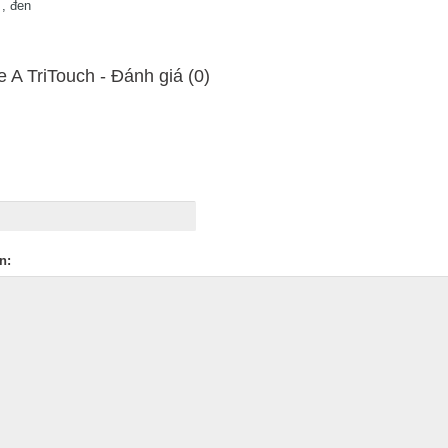
 , đen
e A TriTouch - Ðánh giá (0)
n: