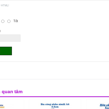
ợ HTML!
Tốt
:
n quan tâm