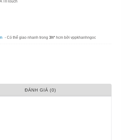
 A TriTouch
am
- Có thể giao nhanh trong
3h*
hcm bởi vppkhanhngoc
ÐÁNH GIÁ (0)