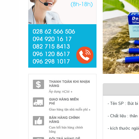
- Tên SP : Bút bi
- Chất liệu : thâ
- kích thước ngòi