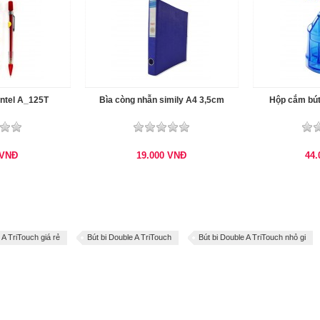
ntel A_125T
Bìa còng nhẫn simily A4 3,5cm
Hộp cắm bút
VNĐ
19.000
VNĐ
44
 A TriTouch giá rẻ
Bút bi Double A TriTouch
Bút bi Double A TriTouch nhỏ gi