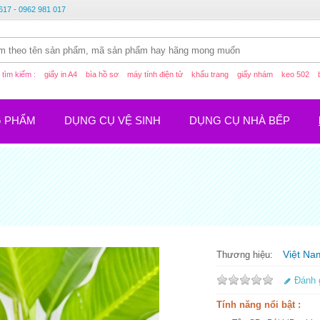
617 - 0962 981 017
tìm kiếm :
giấy in A4
bìa hồ sơ
máy tính điện tử
khẩu trang
giấy nhám
keo 502
G PHẨM
DỤNG CỤ VỆ SINH
DỤNG CỤ NHÀ BẾP
Việt Na
Thương hiệu:
Đánh 
Tính năng nổi bật :