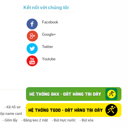
Kết nối với chúng tôi
Facebook
Google+
Twitter
Youtube
- Kệ hồ sơ
- Giấy in A4
- Băng keo trong - Băng keo đục
Hộp name card
- Giấy in A3
- Giấy vệ sinh
- Keo Silicone
- Gôm tẩy
- Băng keo 2 mặt
- Bút mực nước
- Bút xóa