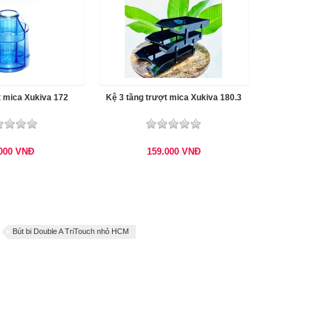
 mica Xukiva 172
Kệ 3 tầng trượt mica Xukiva 180.3
.000
VNĐ
159.000
VNĐ
Bút bi Double A TriTouch nhỏ HCM