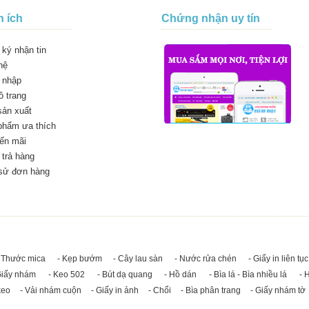
n ích
Chứng nhận uy tín
ký nhận tin
hệ
 nhập
 trang
sản xuất
phẩm ưa thích
ến mãi
trả hàng
 sử đơn hàng
 Thước mica
- Kẹp bướm
- Cây lau sàn
- Nước rửa chén
- Giấy in liên tục
Giấy nhám
- Keo 502
- Bút dạ quang
- Hồ dán
- Bìa lá - Bìa nhiều lá
- 
keo
- Vải nhám cuộn
- Giấy in ảnh
- Chổi
- Bìa phân trang
- Giấy nhám tờ