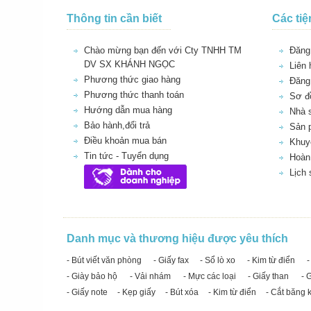
Thông tin cần biết
Các tiệ
Chào mừng bạn đến với Cty TNHH TM
Đăng 
DV SX KHÁNH NGỌC
Liên 
Phương thức giao hàng
Đăng
Phương thức thanh toán
Sơ đồ
Hướng dẫn mua hàng
Nhà 
Bảo hành,đổi trả
Sản 
Điều khoản mua bán
Khuy
Tin tức - Tuyển dụng
Hoàn 
Lịch
Danh mục và thương hiệu được yêu thích
- Bút viết văn phòng
- Giấy fax
- Sổ lò xo
- Kim từ điển
-
- Giày bảo hộ
- Vải nhám
- Mực các loại
- Giấy than
- 
- Giấy note
- Kẹp giấy
- Bút xóa
- Kim từ điển
- Cắt băng 