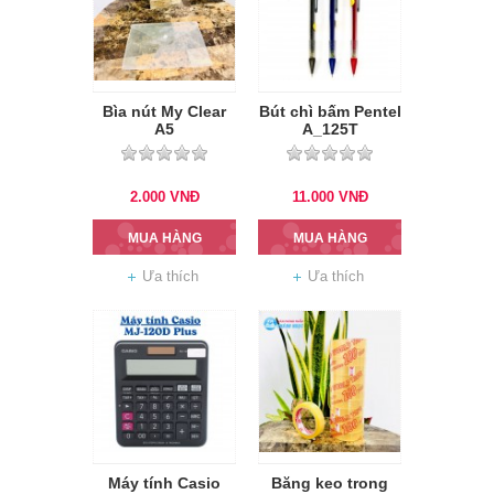
Bìa nút My Clear
Bút chì bấm Pentel
A5
A_125T
2.000
VNĐ
11.000
VNĐ
MUA HÀNG
MUA HÀNG
Ưa thích
Ưa thích
Máy tính Casio
Băng keo trong