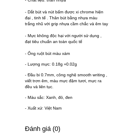
- Chất liệu: thân nhựa
- Dắt bút và nút bấm được xi chrome hiện
đại , tinh tế . Thân bút bằng nhựa màu
trắng nhũ với grip nhựa cầm chắc và êm tay
- Mực không độc hại với người sử dụng ,
đạt tiêu chuẩn an toàn quốc tế
- Ống ruột bút màu xám
- Lượng mực: 0.18g +0.02g
- Đầu bi 0.7mm, công nghệ smooth writing ,
viết trơn êm, màu mực đậm tươi, mực ra
đều và liên tục.
- Màu sắc: Xanh, đỏ, đen
- Xuất xứ: Việt Nam
Ðánh giá (0)