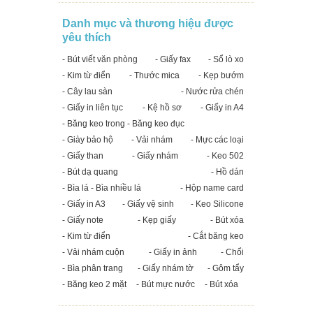
Danh mục và thương hiệu được
yêu thích
- Bút viết văn phòng
- Giấy fax
- Sổ lò xo
- Kim từ điển
- Thước mica
- Kẹp bướm
- Cây lau sàn
- Nước rửa chén
- Giấy in liên tục
- Kệ hồ sơ
- Giấy in A4
- Băng keo trong - Băng keo đục
- Giày bảo hộ
- Vải nhám
- Mực các loại
- Giấy than
- Giấy nhám
- Keo 502
- Bút dạ quang
- Hồ dán
- Bìa lá - Bìa nhiều lá
- Hộp name card
- Giấy in A3
- Giấy vệ sinh
- Keo Silicone
- Giấy note
- Kẹp giấy
- Bút xóa
- Kim từ điển
- Cắt băng keo
- Vải nhám cuộn
- Giấy in ảnh
- Chổi
- Bìa phân trang
- Giấy nhám tờ
- Gôm tẩy
- Băng keo 2 mặt
- Bút mực nước
- Bút xóa