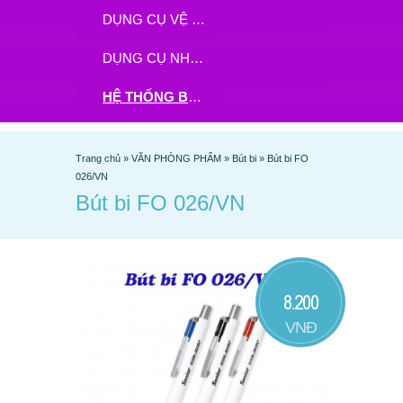
DỤNG CỤ VỆ SINH
DỤNG CỤ NHÀ BẾP
HỆ THỐNG BHX - TGDĐ ĐẶT HÀNG TẠI ĐÂY
Trang chủ
»
VĂN PHÒNG PHẨM
»
Bút bi
»
Bút bi FO
026/VN
Bút bi FO 026/VN
8.200
VNĐ