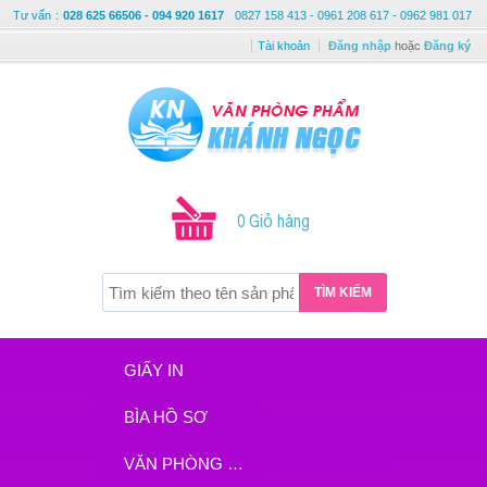
Tư vấn
:
028 625 66506 - 094 920 1617
0827 158 413 - 0961 208 617 - 0962 981 017
Tài khoản
Đăng nhập
hoặc
Đăng ký
0 Giỏ hàng
TÌM KIẾM
GIẤY IN
BÌA HỒ SƠ
VĂN PHÒNG PHẨM