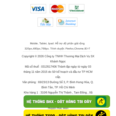
Mobile, Tablet, Ipad: Hỗ trợ độ phân giải rộng
320px,480px,768px. Trình duyệt:
Firefox
,
Chrome
,
IE>7
Copyright © 2026 Công ty TNHH Thương Mại Dịch Vụ SX
Khánh Ngọc
Mã số thuế : 0313517406 Thành lập ngày từ ngày 03
tháng 11 năm 2015 do Sở kế hoạch và đầu tư TP HCM
cấp.
Văn phòng : 69/23/13 Đường Số 3, P. Bình Hưng Hòa, Q.
Bình Tân, TP. Hồ Chí Minh
Kho hàng 1 : 310/6 Nguyễn Thị Thảnh , Tam Đông , Xã
Thới Tam Thôn , Huyện Hóc Môn
Kho hàng 2 : 68/2X Ấp Đông 1 , Xã Thới Tam Thôn ,
Huyện Hóc Môn
Điện thoại : 028 625 66506 - 0909 682 189 - 082 7158