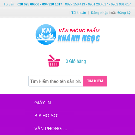
Tư vấn
:
028 625 66506 - 094 920 1617
0827 158 413 - 0961 208 617 - 0962 981 017
Tài khoản
Đăng nhập
hoặc
Đăng ký
0 Giỏ hàng
TÌM KIẾM
GIẤY IN
BÌA HỒ SƠ
VĂN PHÒNG PHẨM