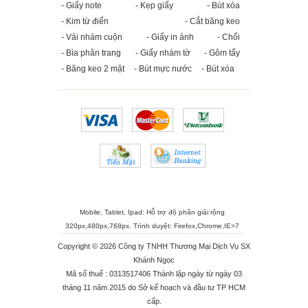
- Giấy note
- Kẹp giấy
- Bút xóa
- Kim từ điển
- Cắt băng keo
- Vải nhám cuộn
- Giấy in ảnh
- Chổi
- Bìa phân trang
- Giấy nhám tờ
- Gôm tẩy
- Băng keo 2 mặt
- Bút mực nước
- Bút xóa
Mobile, Tablet, Ipad: Hỗ trợ độ phân giải rộng
320px,480px,768px. Trình duyệt:
Firefox
,
Chrome
,
IE>7
Copyright © 2026 Công ty TNHH Thương Mại Dịch Vụ SX
Khánh Ngọc
Mã số thuế : 0313517406 Thành lập ngày từ ngày 03
tháng 11 năm 2015 do Sở kế hoạch và đầu tư TP HCM
cấp.