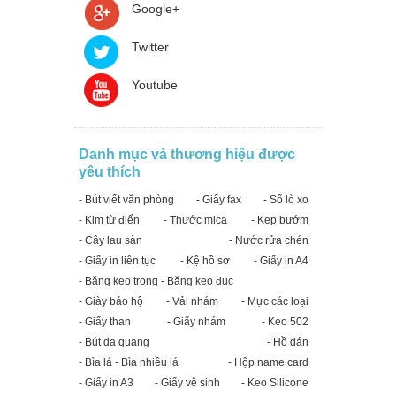
Google+
Twitter
Youtube
Danh mục và thương hiệu được
yêu thích
- Bút viết văn phòng
- Giấy fax
- Sổ lò xo
- Kim từ điển
- Thước mica
- Kẹp bướm
- Cây lau sàn
- Nước rửa chén
- Giấy in liên tục
- Kệ hồ sơ
- Giấy in A4
- Băng keo trong - Băng keo đục
- Giày bảo hộ
- Vải nhám
- Mực các loại
- Giấy than
- Giấy nhám
- Keo 502
- Bút dạ quang
- Hồ dán
- Bìa lá - Bìa nhiều lá
- Hộp name card
- Giấy in A3
- Giấy vệ sinh
- Keo Silicone