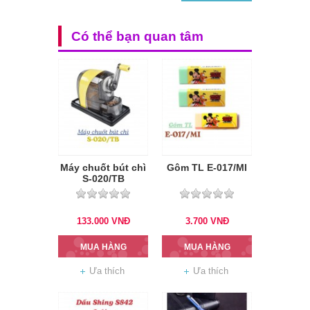
Có thể bạn quan tâm
Máy chuốt bút chì
Gôm TL E-017/MI
S-020/TB
133.000
VNĐ
3.700
VNĐ
MUA HÀNG
MUA HÀNG
Ưa thích
Ưa thích