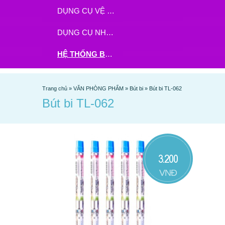
DỤNG CỤ VỆ SINH
DỤNG CỤ NHÀ BẾP
HỆ THỐNG BHX - TGDĐ ĐẶT HÀNG TẠI ĐÂY
Trang chủ
»
VĂN PHÒNG PHẨM
»
Bút bi
»
Bút bi TL-062
Bút bi TL-062
3.200
VNĐ