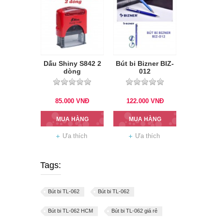
Dấu Shiny S842 2
Bút bi Bizner BIZ-
dòng
012
85.000
VNĐ
122.000
VNĐ
MUA HÀNG
MUA HÀNG
Ưa thích
Ưa thích
Tags:
Bút bi TL-062
Bút bi TL-062
Bút bi TL-062 HCM
Bút bi TL-062 giá rẻ