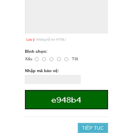
Lưu ý:
Không hỗ trợ HTML!
Bình chọn:
Xấu
Tốt
Nhập mã bảo vệ:
TIẾP TỤC