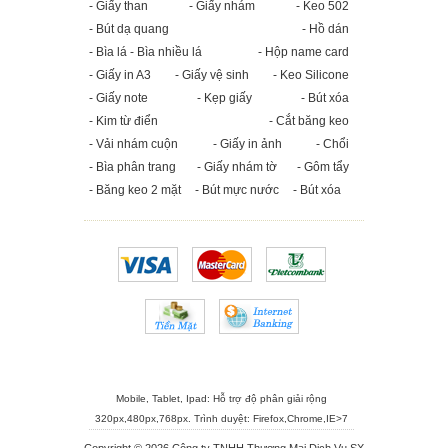
- Giấy than
- Giấy nhám
- Keo 502
- Bút dạ quang
- Hồ dán
- Bìa lá - Bìa nhiều lá
- Hộp name card
- Giấy in A3
- Giấy vệ sinh
- Keo Silicone
- Giấy note
- Kẹp giấy
- Bút xóa
- Kim từ điển
- Cắt băng keo
- Vải nhám cuộn
- Giấy in ảnh
- Chổi
- Bìa phân trang
- Giấy nhám tờ
- Gôm tẩy
- Băng keo 2 mặt
- Bút mực nước
- Bút xóa
Mobile, Tablet, Ipad: Hỗ trợ độ phân giải rộng
320px,480px,768px. Trình duyệt:
Firefox
,
Chrome
,
IE>7