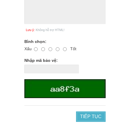
Lưu ý:
Không hỗ trợ HTML!
Bình chọn:
Xấu
Tốt
Nhập mã bảo vệ:
TIẾP TỤC