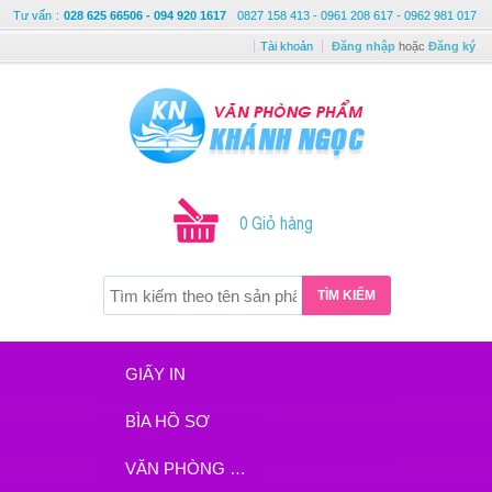
Tư vấn
:
028 625 66506 - 094 920 1617
0827 158 413 - 0961 208 617 - 0962 981 017
Tài khoản
Đăng nhập
hoặc
Đăng ký
0 Giỏ hàng
TÌM KIẾM
GIẤY IN
BÌA HỒ SƠ
VĂN PHÒNG PHẨM