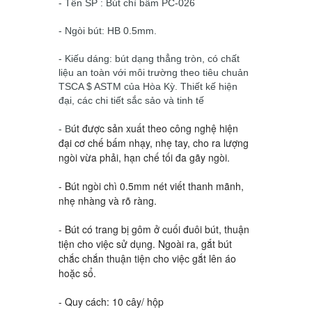
- Tên SP : Bút chì bấm PC-026
- Ngòi bút: HB 0.5mm.
- Kiếu dáng: bút dạng thẳng tròn, có chất
liệu an toàn với môi trường theo tiêu chuản
TSCA $ ASTM của Hòa Kỳ. Thiết kế hiện
đại, các chi tiết sắc sảo và tinh tế
út được sản xuất theo công nghệ hiện
- B
đại cơ chế bấm nhạy, nhẹ tay, cho ra lượng
ngòi vừa phải, hạn chế tối đa gãy ngòi.
- Bút ngòi chì 0.5mm nét viết thanh mãnh,
nhẹ nhàng và rõ ràng.
- Bút có trang bị gôm ở cuối đuôi bút, thuận
tiện cho việc sử dụng. Ngoài ra, gắt bút
chắc chắn thuận tiện cho việc gắt lên áo
hoặc sổ.
- Quy cách: 10 cây/ hộp