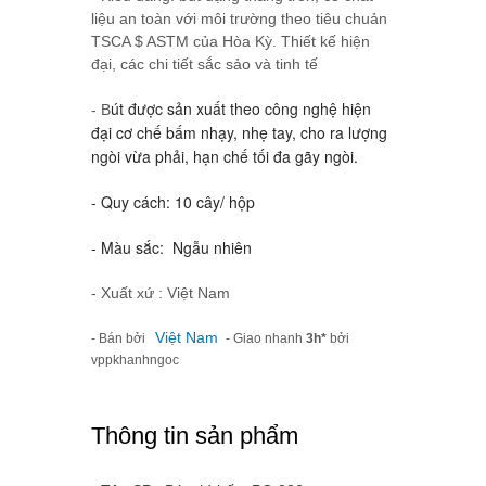
liệu an toàn với môi trường theo tiêu chuản
TSCA $ ASTM của Hòa Kỳ. Thiết kế hiện
đại, các chi tiết sắc sảo và tinh tế
út được sản xuất theo công nghệ hiện
- B
đại cơ chế bấm nhạy, nhẹ tay, cho ra lượng
ngòi vừa phải, hạn chế tối đa gãy ngòi.
- Quy cách: 10 cây/ hộp
- Màu sắc: Ngẫu nhiên
- Xuất xứ : Việt Nam
Việt Nam
- Bán bởi
- Giao nhanh
3h*
bởi
vppkhanhngoc
Thông tin sản phẩm