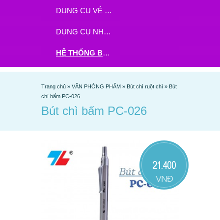
DỤNG CỤ VỆ SINH
DỤNG CỤ NHÀ BẾP
HỆ THỐNG BHX - TGDĐ ĐẶT HÀNG TẠI ĐÂY
Trang chủ
»
VĂN PHÒNG PHẨM
»
Bút chì ruột chì
»
Bút
chì bấm PC-026
Bút chì bấm PC-026
21.400
VNĐ