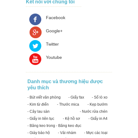
Kết nối với chúng tôi
Facebook
Google+
Twitter
Youtube
Danh mục và thương hiệu được
yêu thích
- Bút viết văn phòng
- Giấy fax
- Sổ lò xo
- Kim từ điển
- Thước mica
- Kẹp bướm
- Cây lau sàn
- Nước rửa chén
- Giấy in liên tục
- Kệ hồ sơ
- Giấy in A4
- Băng keo trong - Băng keo đục
- Giày bảo hộ
- Vải nhám
- Mực các loại