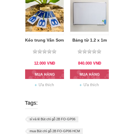
Kéo trung Vân Sơn
Bảng từ 1.2 x 1m
12.000
VNĐ
840.000
VNĐ
MUA HÀNG
MUA HÀNG
Ưa thích
Ưa thích
Tags:
sỉ và lẻ Bút chì gỗ 2B FO-GP06
mua Bút chì gỗ 2B FO-GP06 HCM