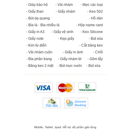
- Giày bảo hộ
- Vải nhám
- Mực các loại
- Giấy than
- Giấy nhám
- Keo 502
- Bút dạ quang
- Hồ dán
- Bìa lá - Bìa nhiều lá
- Hộp name card
- Giấy in A3
- Giấy vệ sinh
- Keo Silicone
- Giấy note
- Kẹp giấy
- Bút xóa
- Kim từ điển
- Cắt băng keo
- Vải nhám cuộn
- Giấy in ảnh
- Chổi
- Bìa phân trang
- Giấy nhám tờ
- Gôm tẩy
- Băng keo 2 mặt
- Bút mực nước
- Bút xóa
Mobile, Tablet, Ipad: Hỗ trợ độ phân giải rộng