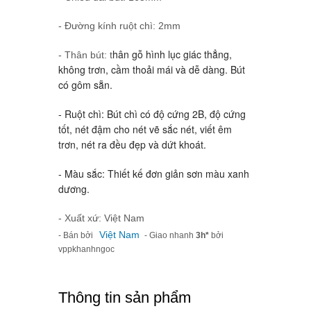
- Đường kính ruột chì: 2mm
hân gỗ hình lục giác thẳng,
- Thân bút: t
không trơn, cầm thoải mái và dễ dàng. Bút
có gôm sẵn.
- Ruột chì: Bút chì có độ cứng 2B, độ cứng
tốt, nét đậm cho nét vẽ sắc nét, viết êm
trơn, nét ra đều đẹp và dứt khoát.
- Màu sắc: Thiết kế đơn giản sơn màu xanh
dương.
- Xuất xứ: Việt Nam
Việt Nam
- Bán bởi
- Giao nhanh
3h*
bởi
vppkhanhngoc
Thông tin sản phẩm