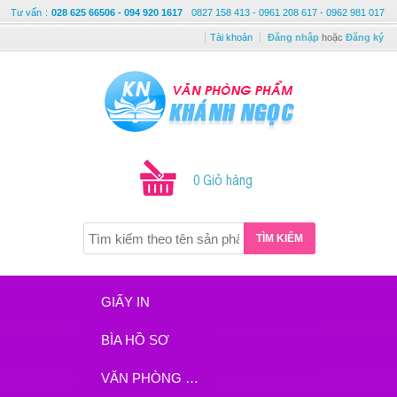
Tư vấn
:
028 625 66506 - 094 920 1617
0827 158 413 - 0961 208 617 - 0962 981 017
Tài khoản
Đăng nhập
hoặc
Đăng ký
0 Giỏ hàng
TÌM KIẾM
GIẤY IN
BÌA HỒ SƠ
VĂN PHÒNG PHẨM