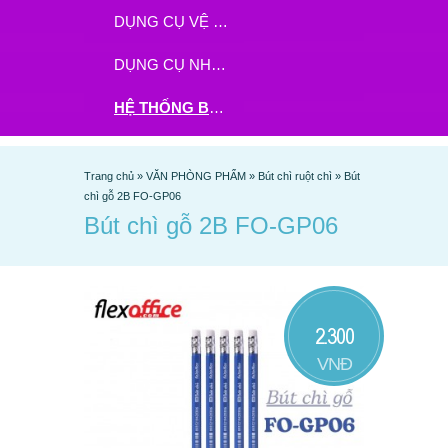
DỤNG CỤ VỆ SINH
DỤNG CỤ NHÀ BẾP
HỆ THỐNG BHX - TGDĐ ĐẶT HÀNG TẠI ĐÂY
Trang chủ
»
VĂN PHÒNG PHẨM
»
Bút chì ruột chì
»
Bút
chì gỗ 2B FO-GP06
Bút chì gỗ 2B FO-GP06
2.300
VNĐ