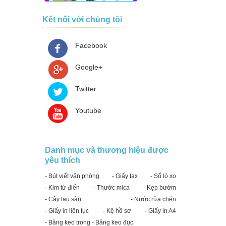
Kết nối với chúng tôi
Facebook
Google+
Twitter
Youtube
Danh mục và thương hiệu được
yêu thích
- Bút viết văn phòng
- Giấy fax
- Sổ lò xo
- Kim từ điển
- Thước mica
- Kẹp bướm
- Cây lau sàn
- Nước rửa chén
- Giấy in liên tục
- Kệ hồ sơ
- Giấy in A4
- Băng keo trong - Băng keo đục