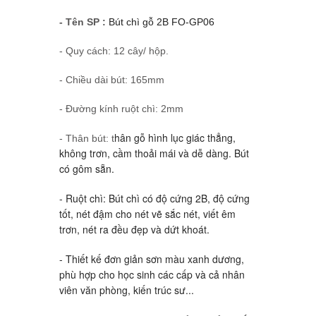
- Tên SP :
Bút chì gỗ 2B FO-GP06
- Quy cách: 12 cây/ hộp.
- Chiều dài bút: 165mm
- Đường kính ruột chì: 2mm
hân gỗ hình lục giác thẳng,
- Thân bút: t
không trơn, cầm thoải mái và dễ dàng. Bút
có gôm sẵn.
- Ruột chì: Bút chì có độ cứng 2B, độ cứng
tốt, nét đậm cho nét vẽ sắc nét, viết êm
trơn, nét ra đều đẹp và dứt khoát.
- Thiết kế đơn giản sơn màu xanh dương,
phù hợp cho học sinh các cấp và cả nhân
viên văn phòng, kiến trúc sư...