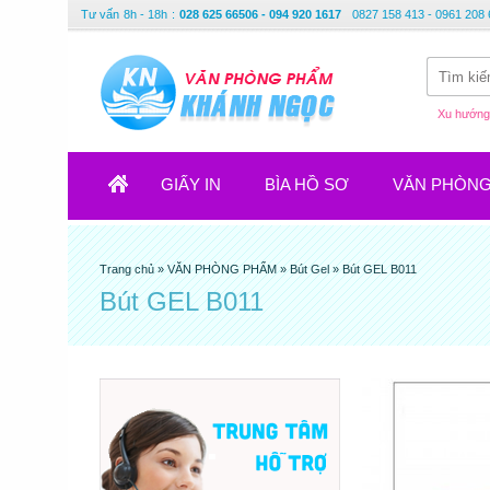
Tư vấn
8h - 18h
:
028 625 66506 - 094 920 1617
0827 158 413 - 0961 208 
Xu hướng 
GIẤY IN
BÌA HỒ SƠ
VĂN PHÒN
Trang chủ
»
VĂN PHÒNG PHẨM
»
Bút Gel
»
Bút GEL B011
Bút GEL B011