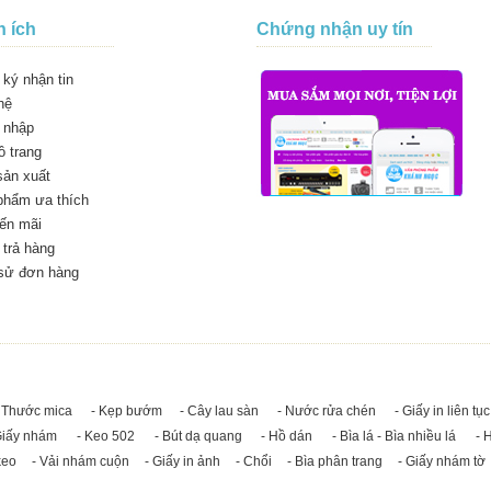
n ích
Chứng nhận uy tín
ký nhận tin
hệ
 nhập
 trang
sản xuất
phẩm ưa thích
ến mãi
trả hàng
 sử đơn hàng
 Thước mica
- Kẹp bướm
- Cây lau sàn
- Nước rửa chén
- Giấy in liên tục
Giấy nhám
- Keo 502
- Bút dạ quang
- Hồ dán
- Bìa lá - Bìa nhiều lá
- 
keo
- Vải nhám cuộn
- Giấy in ảnh
- Chổi
- Bìa phân trang
- Giấy nhám tờ