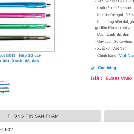
- Tên SP : Bút GEL B01
- Chất liệu : thân nhựa
- Kích thước ngòi : 0.6
- Kiểu dáng hiện đại, g
gel tiên tiến cho nét vi
- Màu : xanh, đỏ, đen
- Quy cách: 20 cây/hộp.
- Xuất xứ : Việt Nam
Việt N
- Chính hãng
Còn hàng
Giá :
5.400
VNĐ
THÔNG TIN SẢN PHẨM
GEL B011