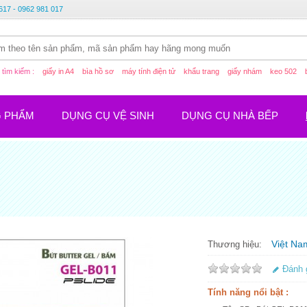
617 - 0962 981 017
tìm kiếm :
giấy in A4
bìa hồ sơ
máy tính điện tử
khẩu trang
giấy nhám
keo 502
G PHẨM
DỤNG CỤ VỆ SINH
DỤNG CỤ NHÀ BẾP
Việt Na
Thương hiệu:
Đánh 
Tính năng nổi bật :