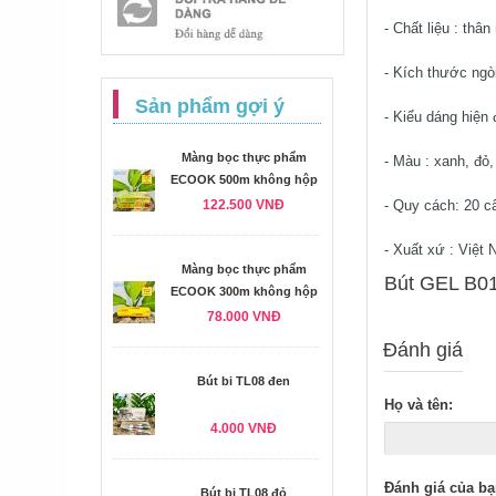
- Chất liệu : thâ
- Kích thước ngò
Sản phẩm gợi ý
- Kiểu dáng hiện 
Màng bọc thực phẩm
- Màu : xanh, đỏ
ECOOK 500m không hộp
122.500 VNĐ
- Quy cách: 20 c
- Xuất xứ : Việt
Màng bọc thực phẩm
Bút GEL B01
ECOOK 300m không hộp
78.000 VNĐ
Đánh giá
Bút bi TL08 đen
Họ và tên:
4.000 VNĐ
Đánh giá của bạ
Bút bi TL08 đỏ