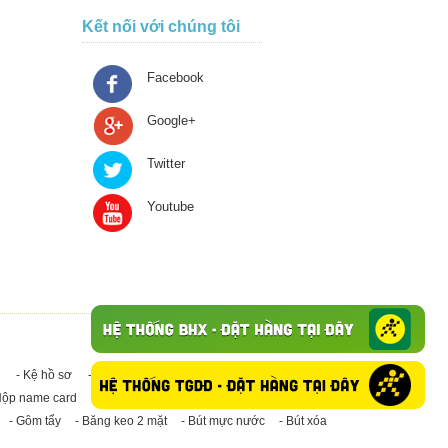
Kết nối với chúng tôi
Facebook
Google+
Twitter
Youtube
- Kệ hồ sơ
- Giấy in A4
- Băng keo trong - Băng keo đục
Hộp name card
- Giấy in A3
- Giấy vệ sinh
- Keo Silicone
- Gôm tẩy
- Băng keo 2 mặt
- Bút mực nước
- Bút xóa