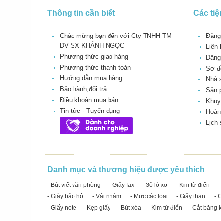
Thông tin cần biết
Các tiệ
Chào mừng bạn đến với Cty TNHH TM
Đăng 
DV SX KHÁNH NGỌC
Liên 
Phương thức giao hàng
Đăng
Phương thức thanh toán
Sơ đồ
Hướng dẫn mua hàng
Nhà 
Bảo hành,đổi trả
Sản 
Điều khoản mua bán
Khuy
Tin tức - Tuyển dụng
Hoàn 
Lịch
Danh mục và thương hiệu được yêu thích
- Bút viết văn phòng
- Giấy fax
- Sổ lò xo
- Kim từ điển
-
- Giày bảo hộ
- Vải nhám
- Mực các loại
- Giấy than
- 
- Giấy note
- Kẹp giấy
- Bút xóa
- Kim từ điển
- Cắt băng 