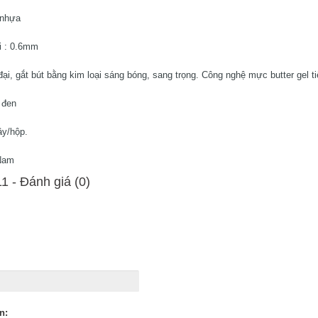
n nhựa
i : 0.6mm
đại, gắt bút bằng kim loại sáng bóng, sang trọng. Công nghệ mực butter gel t
, đen
ây/hộp.
 Nam
1 - Ðánh giá (0)
n: