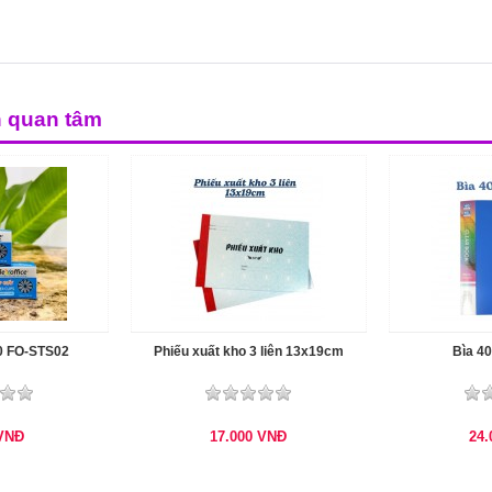
n quan tâm
0 FO-STS02
Phiếu xuất kho 3 liên 13x19cm
Bìa 40
VNĐ
17.000
VNĐ
24