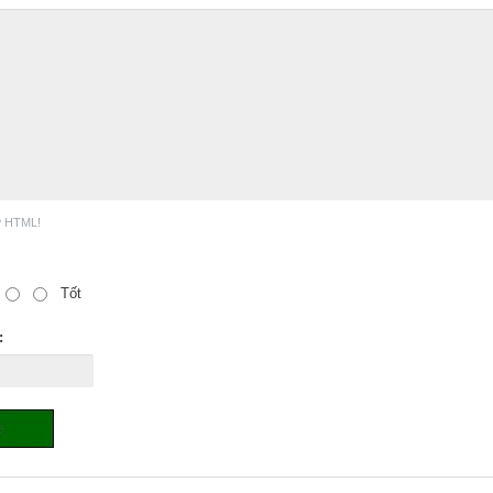
ợ HTML!
Tốt
: