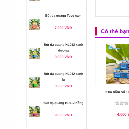
Bút dạ quang Toyo cam
7.000 VNĐ
Có thể bạ
Bút dạ quang HL012 xanh
dương
9.000 VNĐ
Bút dạ quang HL012 xanh
lá
9.000 VNĐ
Kim bấm số 1
Bút dạ quang HL012 hồng
4.000
9.000 VNĐ