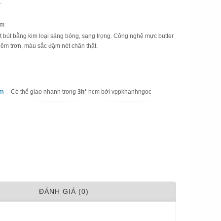
1
mm
ắt bút bằng kim loại sáng bóng, sang trọng. Công nghệ mực butter
ết êm trơn, màu sắc đậm nét chân thật.
am
- Có thể giao nhanh trong
3h*
hcm bởi vppkhanhngoc
ÐÁNH GIÁ (0)