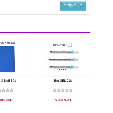
TIẾP TỤC
 lá Ngũ Sắc
Bút GEL 018
.000
VNĐ
5.800
VNĐ