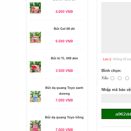
4.000 VNĐ
Bút Gel 08 đỏ
6.500 VNĐ
Bút bi TL 049 đen
Lưu ý:
Không hỗ tr
Bình chọn:
3.500 VNĐ
Xấu
Bút dạ quang Toyo xanh
Nhập mã bảo vệ
dương
7.000 VNĐ
Bút dạ quang Toyo hồng
7.000 VNĐ