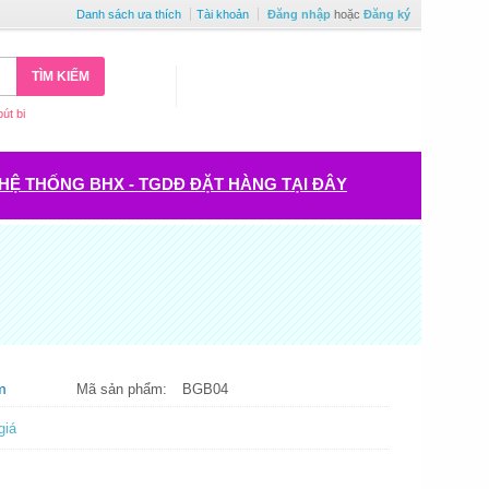
Danh sách ưa thích
Tài khoản
Đăng nhập
hoặc
Đăng ký
TÌM KIẾM
bút bi
HỆ THỐNG BHX - TGDĐ ĐẶT HÀNG TẠI ĐÂY
m
Mã sản phẩm:
BGB04
giá