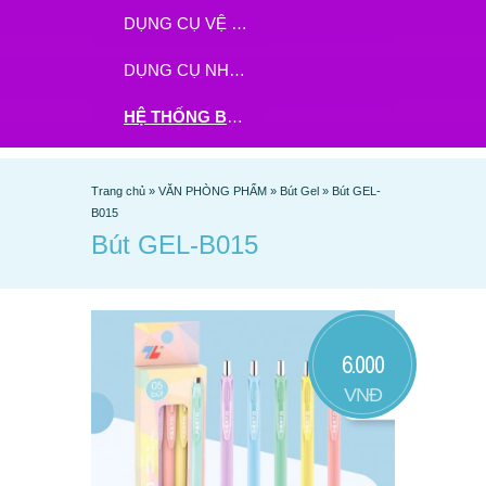
DỤNG CỤ VỆ SINH
DỤNG CỤ NHÀ BẾP
HỆ THỐNG BHX - TGDĐ ĐẶT HÀNG TẠI ĐÂY
Trang chủ
»
VĂN PHÒNG PHẨM
»
Bút Gel
»
Bút GEL-
B015
Bút GEL-B015
6.000
VNĐ