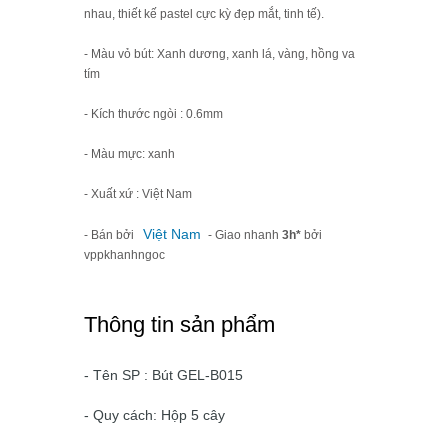
nhau, thiết kế pastel cực kỳ đẹp mắt, tinh tế).
- Màu vỏ bút: Xanh dương, xanh lá, vàng, hồng va
tím
- Kích thước ngòi : 0.6mm
- Màu mực: xanh
- Xuất xứ : Việt Nam
Việt Nam
- Bán bởi
- Giao nhanh
3h*
bởi
vppkhanhngoc
Thông tin sản phẩm
- Tên SP : Bút GEL-B015
- Quy cách: Hộp 5 cây