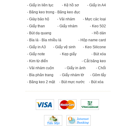
- Giấy in liên tục
- Kệ hồ sơ
- Giấy in A4
- Băng keo trong - Băng keo đục
- Giày bảo hộ
- Vải nhám
- Mực các loại
- Giấy than
- Giấy nhám
- Keo 502
- Bút dạ quang
- Hồ dán
- Bìa lá - Bìa nhiều lá
- Hộp name card
- Giấy in A3
- Giấy vệ sinh
- Keo Silicone
- Giấy note
- Kẹp giấy
- Bút xóa
- Kim từ điển
- Cắt băng keo
- Vải nhám cuộn
- Giấy in ảnh
- Chổi
- Bìa phân trang
- Giấy nhám tờ
- Gôm tẩy
- Băng keo 2 mặt
- Bút mực nước
- Bút xóa