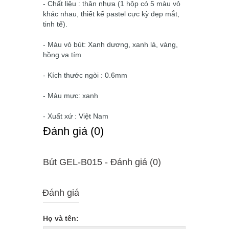
- Chất liệu : thân nhựa (1 hộp có 5 màu vỏ
khác nhau, thiết kế pastel cực kỳ đẹp mắt,
tinh tế).
- Màu vỏ bút: Xanh dương, xanh lá, vàng,
hồng va tím
- Kích thước ngòi : 0.6mm
- Màu mực: xanh
- Xuất xứ : Việt Nam
Ðánh giá (0)
Bút GEL-B015 - Ðánh giá (0)
Đánh giá
Họ và tên: