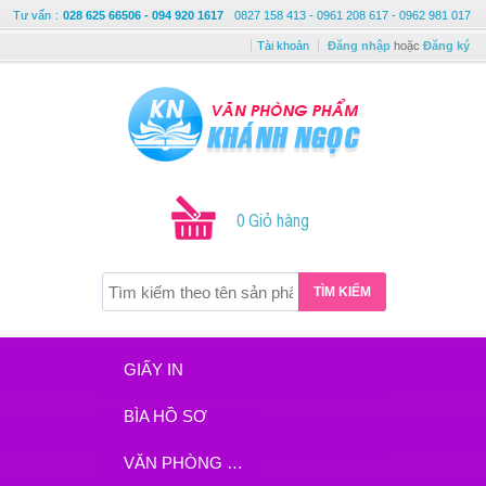
Tư vấn
:
028 625 66506 - 094 920 1617
0827 158 413 - 0961 208 617 - 0962 981 017
Tài khoản
Đăng nhập
hoặc
Đăng ký
0 Giỏ hàng
TÌM KIẾM
GIẤY IN
BÌA HỒ SƠ
VĂN PHÒNG PHẨM