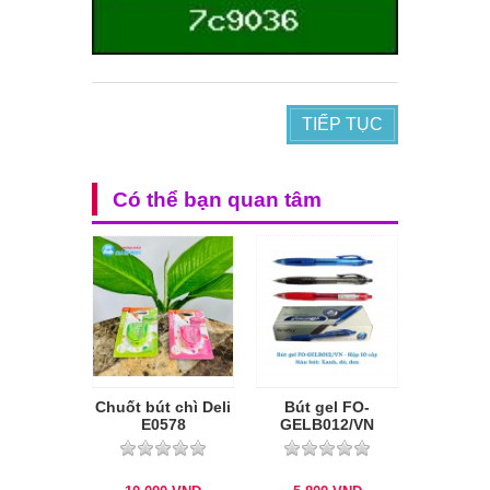
TIẾP TỤC
Có thể bạn quan tâm
Chuốt bút chì Deli
Bút gel FO-
E0578
GELB012/VN