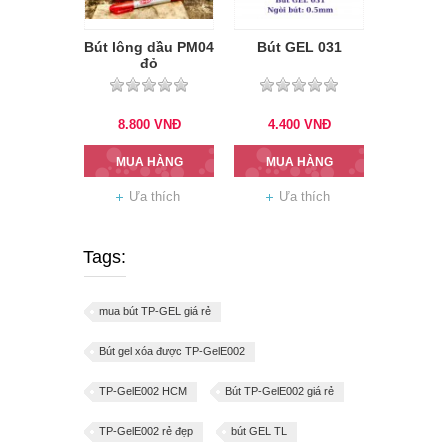
Bút lông dầu PM04
Bút GEL 031
đỏ
8.800
VNĐ
4.400
VNĐ
MUA HÀNG
MUA HÀNG
Ưa thích
Ưa thích
Tags:
mua bút TP-GEL giá rẻ
Bút gel xóa được TP-GelE002
TP-GelE002 HCM
Bút TP-GelE002 giá rẻ
TP-GelE002 rẻ đẹp
bút GEL TL