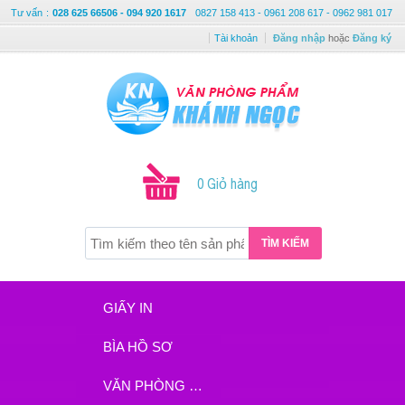
Tư vấn
:
028 625 66506 - 094 920 1617
0827 158 413 - 0961 208 617 - 0962 981 017
Tài khoản
Đăng nhập
hoặc
Đăng ký
0 Giỏ hàng
TÌM KIẾM
GIẤY IN
BÌA HỒ SƠ
VĂN PHÒNG PHẨM