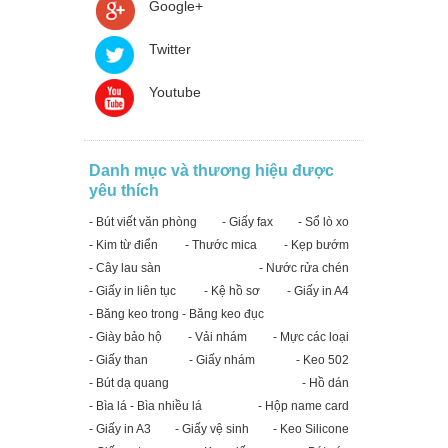
Google+
Twitter
Youtube
Danh mục và thương hiệu được
yêu thích
- Bút viết văn phòng
- Giấy fax
- Sổ lò xo
- Kim từ điển
- Thước mica
- Kẹp bướm
- Cây lau sàn
- Nước rửa chén
- Giấy in liên tục
- Kệ hồ sơ
- Giấy in A4
- Băng keo trong - Băng keo đục
- Giày bảo hộ
- Vải nhám
- Mực các loại
- Giấy than
- Giấy nhám
- Keo 502
- Bút dạ quang
- Hồ dán
- Bìa lá - Bìa nhiều lá
- Hộp name card
- Giấy in A3
- Giấy vệ sinh
- Keo Silicone