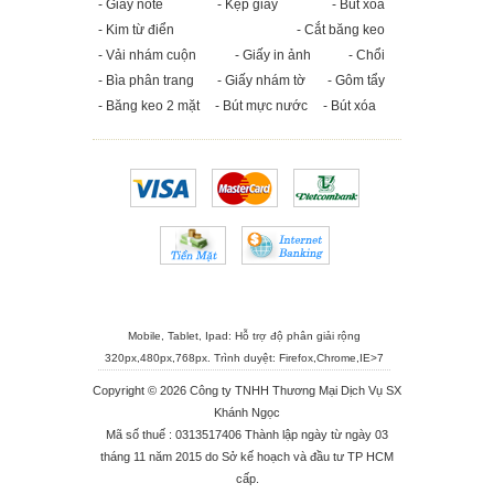
- Giấy note
- Kẹp giấy
- Bút xóa
- Kim từ điển
- Cắt băng keo
- Vải nhám cuộn
- Giấy in ảnh
- Chổi
- Bìa phân trang
- Giấy nhám tờ
- Gôm tẩy
- Băng keo 2 mặt
- Bút mực nước
- Bút xóa
Mobile, Tablet, Ipad: Hỗ trợ độ phân giải rộng
320px,480px,768px. Trình duyệt:
Firefox
,
Chrome
,
IE>7
Copyright © 2026 Công ty TNHH Thương Mại Dịch Vụ SX
Khánh Ngọc
Mã số thuế : 0313517406 Thành lập ngày từ ngày 03
tháng 11 năm 2015 do Sở kế hoạch và đầu tư TP HCM
cấp.