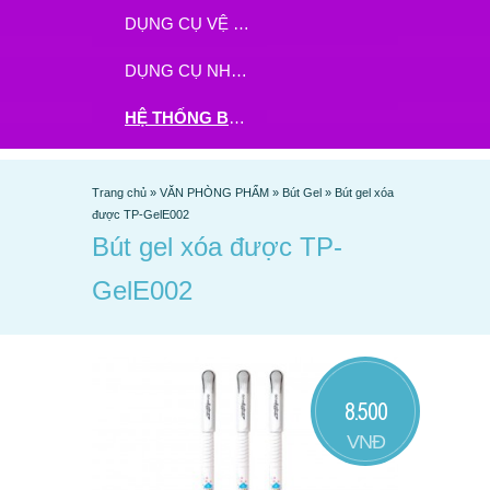
DỤNG CỤ VỆ SINH
DỤNG CỤ NHÀ BẾP
HỆ THỐNG BHX - TGDĐ ĐẶT HÀNG TẠI ĐÂY
Trang chủ
»
VĂN PHÒNG PHẨM
»
Bút Gel
»
Bút gel xóa
được TP-GelE002
Bút gel xóa được TP-
GelE002
8.500
VNĐ