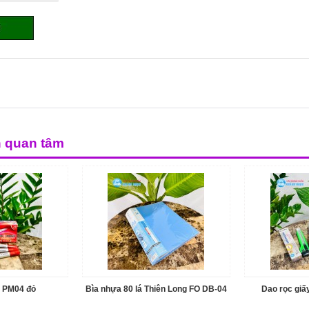
n quan tâm
u PM04 đỏ
Bìa nhựa 80 lá Thiên Long FO DB-04
Dao rọc gi