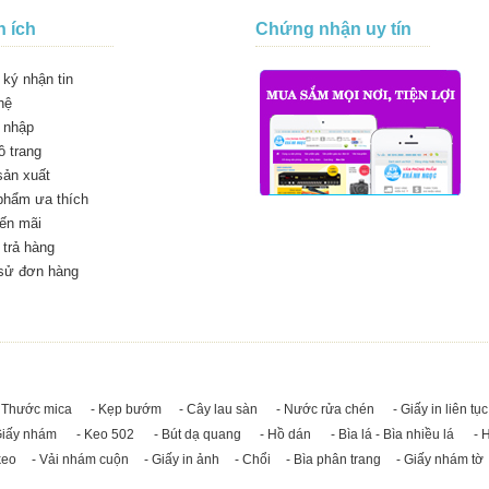
n ích
Chứng nhận uy tín
ký nhận tin
hệ
 nhập
 trang
sản xuất
phẩm ưa thích
ến mãi
trả hàng
 sử đơn hàng
 Thước mica
- Kẹp bướm
- Cây lau sàn
- Nước rửa chén
- Giấy in liên tục
Giấy nhám
- Keo 502
- Bút dạ quang
- Hồ dán
- Bìa lá - Bìa nhiều lá
- 
keo
- Vải nhám cuộn
- Giấy in ảnh
- Chổi
- Bìa phân trang
- Giấy nhám tờ