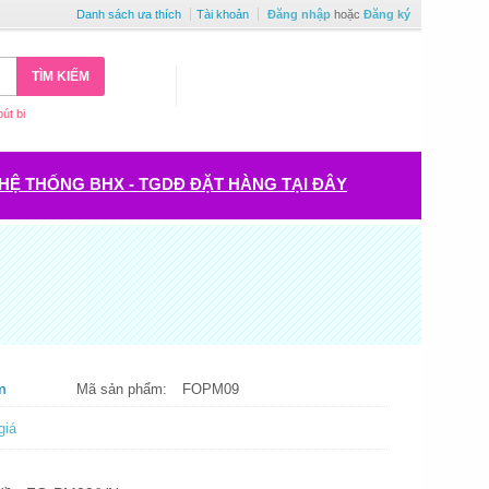
Danh sách ưa thích
Tài khoản
Đăng nhập
hoặc
Đăng ký
TÌM KIẾM
bút bi
HỆ THỐNG BHX - TGDĐ ĐẶT HÀNG TẠI ĐÂY
m
Mã sản phẩm:
FOPM09
giá