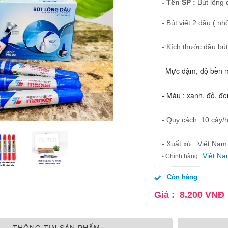
-
Tên SP
:
Bút lông
- Bút viết 2 đầu ( nh
- Kích thước đầu bú
Mực đậm, độ bền mà
-
- Màu : xanh, đỏ, đ
- Quy cách: 10 cây/
- Xuất xứ : Việt Nam
Việt N
- Chính hãng
Còn hàng
Giá :
8.200
VNĐ