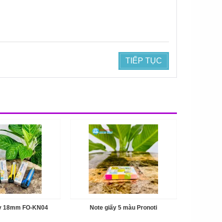
TIẾP TỤC
ấy 18mm FO-KN04
Note giấy 5 màu Pronoti