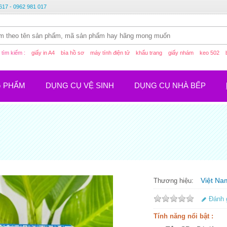
617 - 0962 981 017
tìm kiếm :
giấy in A4
bìa hồ sơ
máy tính điện tử
khẩu trang
giấy nhám
keo 502
G PHẨM
DỤNG CỤ VỆ SINH
DỤNG CỤ NHÀ BẾP
Việt Na
Thương hiệu:
Đánh 
Tính năng nổi bật :