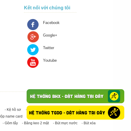
Kết nối với chúng tôi
Facebook
Google+
Twitter
Youtube
- Kệ hồ sơ
- Giấy in A4
- Băng keo trong - Băng keo đục
Hộp name card
- Giấy in A3
- Giấy vệ sinh
- Keo Silicone
- Gôm tẩy
- Băng keo 2 mặt
- Bút mực nước
- Bút xóa