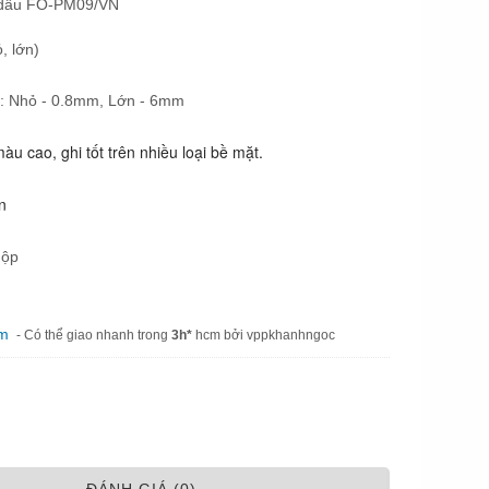
 dầu FO-PM09/VN
ỏ, lớn)
t: Nhỏ - 0.8mm, Lớn - 6mm
u cao, ghi tốt trên nhiều loại bề mặt.
en
hộp
am
- Có thể giao nhanh trong
3h*
hcm bởi vppkhanhngoc