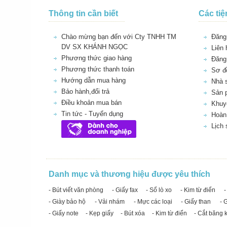
Thông tin cần biết
Các tiệ
Chào mừng bạn đến với Cty TNHH TM
Đăng 
DV SX KHÁNH NGỌC
Liên 
Phương thức giao hàng
Đăng
Phương thức thanh toán
Sơ đồ
Hướng dẫn mua hàng
Nhà 
Bảo hành,đổi trả
Sản 
Điều khoản mua bán
Khuy
Tin tức - Tuyển dụng
Hoàn 
Lịch
Danh mục và thương hiệu được yêu thích
- Bút viết văn phòng
- Giấy fax
- Sổ lò xo
- Kim từ điển
-
- Giày bảo hộ
- Vải nhám
- Mực các loại
- Giấy than
- 
- Giấy note
- Kẹp giấy
- Bút xóa
- Kim từ điển
- Cắt băng 