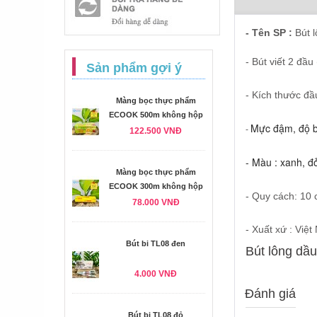
-
Tên SP
:
Bút 
- Bút viết 2 đầu 
Sản phẩm gợi ý
- Kích thước đ
Màng bọc thực phẩm
ECOOK 500m không hộp
Mực đậm, độ bề
-
122.500 VNĐ
- Màu : xanh, đ
Màng bọc thực phẩm
ECOOK 300m không hộp
- Quy cách: 10 
78.000 VNĐ
- Xuất xứ : Việ
Bút bi TL08 đen
Bút lông dầ
4.000 VNĐ
Đánh giá
Bút bi TL08 đỏ