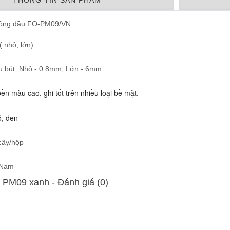
THÔNG TIN SẢN PHẨM
lông dầu FO-PM09/VN
( nhỏ, lớn)
ầu bút: Nhỏ - 0.8mm, Lớn - 6mm
n màu cao, ghi tốt trên nhiều loại bề mặt.
ỏ, đen
cây/hộp
t Nam
u PM09 xanh - Ðánh giá (0)