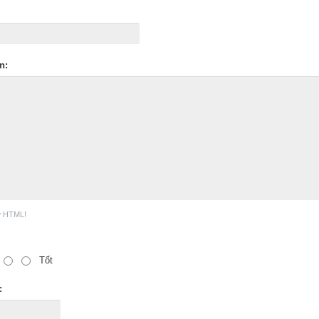
n:
ợ HTML!
Tốt
: