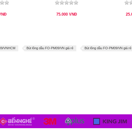
VNĐ
75.000
VNĐ
25
M09/VNHCM
Bút lông dầu FO-PM09/VN giá rẻ
Bút lông dầu FO-PM09/VN giá rẻ