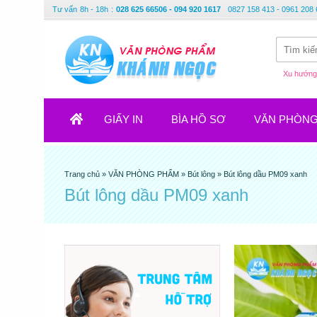
Tư vấn
8h - 18h
:
028 625 66506 - 094 920 1617
0827 158 413 - 0961 208 
Xu hướng 
GIẤY IN
BÌA HỒ SƠ
VĂN PHÒN
Trang chủ
»
VĂN PHÒNG PHẨM
»
Bút lông
»
Bút lông dầu PM09 xanh
Bút lông dầu PM09 xanh