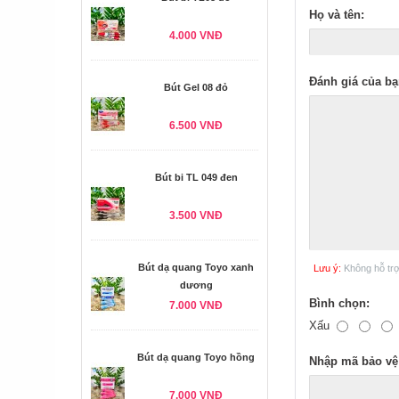
Họ và tên:
4.000 VNĐ
Đánh giá của bạ
Bút Gel 08 đỏ
6.500 VNĐ
Bút bi TL 049 đen
3.500 VNĐ
Bút dạ quang Toyo xanh
Lưu ý:
Không hỗ tr
dương
Bình chọn:
7.000 VNĐ
Xấu
Bút dạ quang Toyo hồng
Nhập mã bảo vệ
7.000 VNĐ