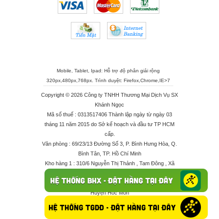
Mobile, Tablet, Ipad: Hỗ trợ độ phân giải rộng
320px,480px,768px. Trình duyệt:
Firefox
,
Chrome
,
IE>7
Copyright © 2026 Công ty TNHH Thương Mại Dịch Vụ SX
Khánh Ngọc
Mã số thuế : 0313517406 Thành lập ngày từ ngày 03
tháng 11 năm 2015 do Sở kế hoạch và đầu tư TP HCM
cấp.
Văn phòng : 69/23/13 Đường Số 3, P. Bình Hưng Hòa, Q.
Bình Tân, TP. Hồ Chí Minh
Kho hàng 1 : 310/6 Nguyễn Thị Thảnh , Tam Đông , Xã
Thới Tam Thôn , Huyện Hóc Môn
Kho hàng 2 : 68/2X Ấp Đông 1 , Xã Thới Tam Thôn ,
Huyện Hóc Môn
Điện thoại : 028 625 66506 - 0909 682 189 - 082 7158
413 - 096 298 10 17 - 0961 208 617