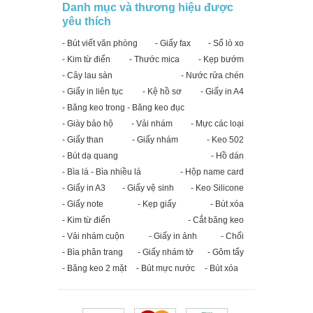
Danh mục và thương hiệu được
yêu thích
- Bút viết văn phòng
- Giấy fax
- Sổ lò xo
- Kim từ điển
- Thước mica
- Kẹp bướm
- Cây lau sàn
- Nước rửa chén
- Giấy in liên tục
- Kệ hồ sơ
- Giấy in A4
- Băng keo trong - Băng keo đục
- Giày bảo hộ
- Vải nhám
- Mực các loại
- Giấy than
- Giấy nhám
- Keo 502
- Bút dạ quang
- Hồ dán
- Bìa lá - Bìa nhiều lá
- Hộp name card
- Giấy in A3
- Giấy vệ sinh
- Keo Silicone
- Giấy note
- Kẹp giấy
- Bút xóa
- Kim từ điển
- Cắt băng keo
- Vải nhám cuộn
- Giấy in ảnh
- Chổi
- Bìa phân trang
- Giấy nhám tờ
- Gôm tẩy
- Băng keo 2 mặt
- Bút mực nước
- Bút xóa