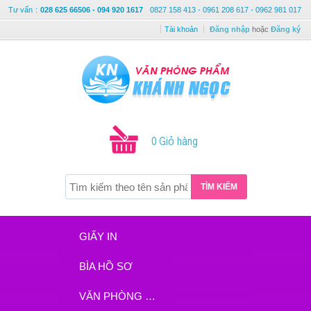
Tư vấn
:
028 625 66506 - 094 920 1617
0827 158 413 - 0961 208 617 - 0962 981 017
Tài khoản
Đăng nhập
hoặc
Đăng ký
0 Giỏ hàng
TÌM KIẾM
GIẤY IN
BÌA HỒ SƠ
VĂN PHÒNG PHẨM