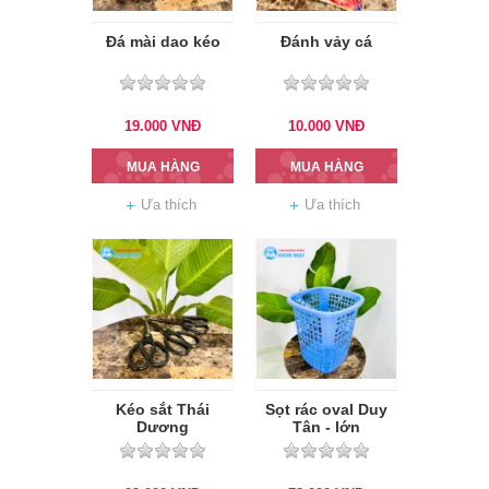
Đá mài dao kéo
Đánh vảy cá
19.000
VNĐ
10.000
VNĐ
MUA HÀNG
MUA HÀNG
Ưa thích
Ưa thích
Kéo sắt Thái
Sọt rác oval Duy
Dương
Tân - lớn