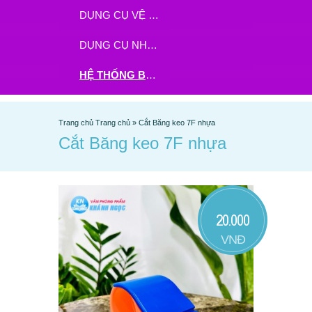
DỤNG CỤ VỆ SINH
DỤNG CỤ NHÀ BẾP
HỆ THỐNG BHX - TGDĐ ĐẶT HÀNG TẠI ĐÂY
Trang chủ
Trang chủ
»
Cắt Băng keo 7F nhựa
Cắt Băng keo 7F nhựa
20.000
VNĐ