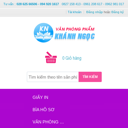
Tư vấn
:
028 625 66506 - 094 920 1617
0827 158 413 - 0961 208 617 - 0962 981 017
Tài khoản
Đăng nhập
hoặc
Đăng ký
0 Giỏ hàng
TÌM KIẾM
GIẤY IN
BÌA HỒ SƠ
VĂN PHÒNG PHẨM