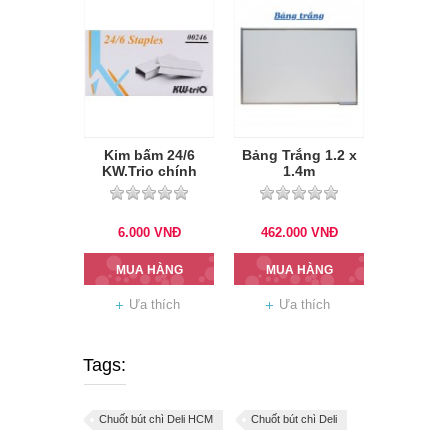
Kim bấm 24/6
Bảng Trắng 1.2 x
KW.Trio chính
1.4m
hãng
6.000
VNĐ
462.000
VNĐ
MUA HÀNG
MUA HÀNG
Ưa thích
Ưa thích
Tags:
Chuốt bút chì Deli HCM
Chuốt bút chì Deli