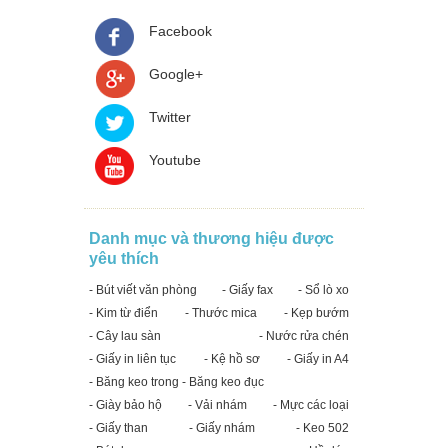
Facebook
Google+
Twitter
Youtube
Danh mục và thương hiệu được
yêu thích
- Bút viết văn phòng
- Giấy fax
- Sổ lò xo
- Kim từ điển
- Thước mica
- Kẹp bướm
- Cây lau sàn
- Nước rửa chén
- Giấy in liên tục
- Kệ hồ sơ
- Giấy in A4
- Băng keo trong - Băng keo đục
- Giày bảo hộ
- Vải nhám
- Mực các loại
- Giấy than
- Giấy nhám
- Keo 502