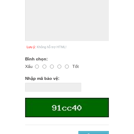
Lưu ý:
Không hỗ trợ HTML!
Bình chọn:
Xấu
Tốt
Nhập mã bảo vệ: