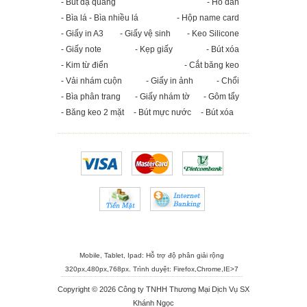
- Bút dạ quang
- Hồ dán
- Bìa lá - Bìa nhiều lá
- Hộp name card
- Giấy in A3
- Giấy vệ sinh
- Keo Silicone
- Giấy note
- Kẹp giấy
- Bút xóa
- Kim từ điển
- Cắt băng keo
- Vải nhám cuộn
- Giấy in ảnh
- Chổi
- Bìa phân trang
- Giấy nhám tờ
- Gôm tẩy
- Băng keo 2 mặt
- Bút mực nước
- Bút xóa
Mobile, Tablet, Ipad: Hỗ trợ độ phân giải rộng
320px,480px,768px. Trình duyệt:
Firefox
,
Chrome
,
IE>7
Copyright © 2026 Công ty TNHH Thương Mại Dịch Vụ SX
Khánh Ngọc