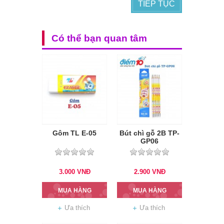
TIẾP TỤC
Có thể bạn quan tâm
Gôm TL E-05
Bút chì gỗ 2B TP-
GP06
3.000
VNĐ
2.900
VNĐ
MUA HÀNG
MUA HÀNG
Ưa thích
Ưa thích