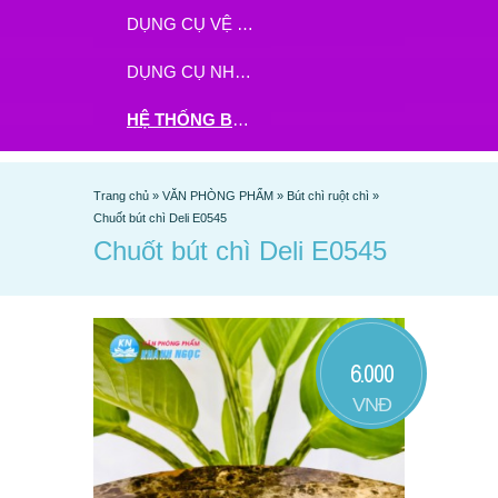
DỤNG CỤ VỆ SINH
DỤNG CỤ NHÀ BẾP
HỆ THỐNG BHX - TGDĐ ĐẶT HÀNG TẠI ĐÂY
Trang chủ
»
VĂN PHÒNG PHẨM
»
Bút chì ruột chì
»
Chuốt bút chì Deli E0545
Chuốt bút chì Deli E0545
6.000
VNĐ