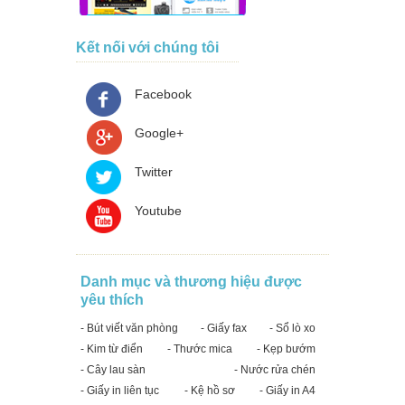
Kết nối với chúng tôi
Facebook
Google+
Twitter
Youtube
Danh mục và thương hiệu được
yêu thích
- Bút viết văn phòng
- Giấy fax
- Sổ lò xo
- Kim từ điển
- Thước mica
- Kẹp bướm
- Cây lau sàn
- Nước rửa chén
- Giấy in liên tục
- Kệ hồ sơ
- Giấy in A4