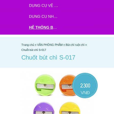
DỤNG CỤ VỆ SINH
DỤNG CỤ NHÀ BẾP
HỆ THỐNG BHX - TGDĐ ĐẶT HÀNG TẠI ĐÂY
Trang chủ
»
VĂN PHÒNG PHẨM
»
Bút chì ruột chì
»
Chuốt bút chì S-017
Chuốt bút chì S-017
2.300
VNĐ