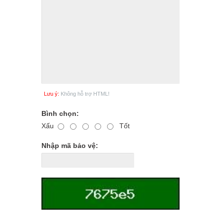
Lưu ý:
Không hỗ trợ HTML!
Bình chọn:
Xấu
Tốt
Nhập mã bảo vệ: