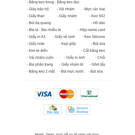
- Băng keo trong - Băng keo đục
- Giày bảo hộ
- Vải nhám
- Mực các loại
- Giấy than
- Giấy nhám
- Keo 502
- Bút dạ quang
- Hồ dán
- Bìa lá - Bìa nhiều lá
- Hộp name card
- Giấy in A3
- Giấy vệ sinh
- Keo Silicone
- Giấy note
- Kẹp giấy
- Bút xóa
- Kim từ điển
- Cắt băng keo
- Vải nhám cuộn
- Giấy in ảnh
- Chổi
- Bìa phân trang
- Giấy nhám tờ
- Gôm tẩy
- Băng keo 2 mặt
- Bút mực nước
- Bút xóa
Mobile, Tablet, Ipad: Hỗ trợ độ phân giải rộng