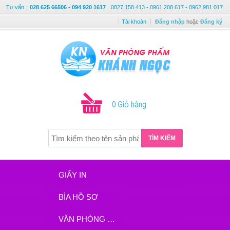
Tư vấn
:
028 625 66506 - 094 920 1617
0827 158 413 - 0961 208 617 - 0962 981 017
Tài khoản
Đăng nhập
hoặc
Đăng ký
0 Giỏ hàng
TÌM KIẾM
GIẤY IN
BÌA HỒ SƠ
VĂN PHÒNG PHẨM