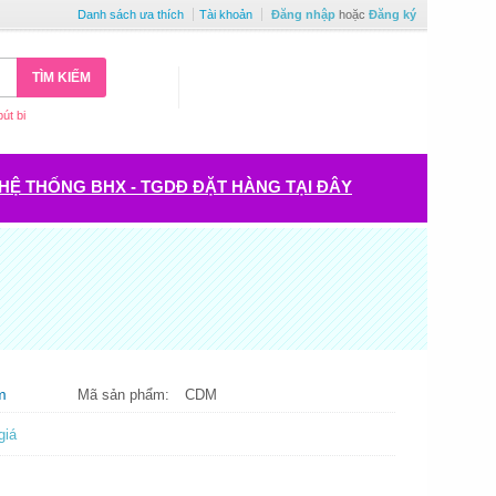
Danh sách ưa thích
Tài khoản
Đăng nhập
hoặc
Đăng ký
TÌM KIẾM
bút bi
HỆ THỐNG BHX - TGDĐ ĐẶT HÀNG TẠI ĐÂY
m
Mã sản phẩm:
CDM
giá