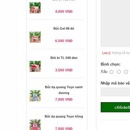
4.000 VNĐ
Bút Gel 08 đỏ
6.500 VNĐ
Lưu ý:
Không hỗ tr
Bút bi TL 049 đen
Bình chọn:
3.500 VNĐ
Xấu
Nhập mã bảo vệ
Bút dạ quang Toyo xanh
dương
7.000 VNĐ
Bút dạ quang Toyo hồng
7.000 VNĐ