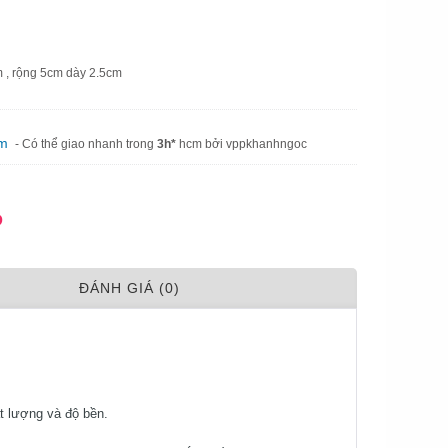
m , rộng 5cm dày 2.5cm
am
- Có thể giao nhanh trong
3h*
hcm bởi vppkhanhngoc
Đ
ÐÁNH GIÁ (0)
t lượng và độ bền.