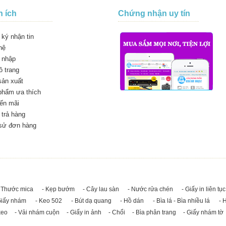
n ích
Chứng nhận uy tín
ký nhận tin
hệ
 nhập
 trang
sản xuất
phẩm ưa thích
ến mãi
trả hàng
 sử đơn hàng
 Thước mica
- Kẹp bướm
- Cây lau sàn
- Nước rửa chén
- Giấy in liên tục
Giấy nhám
- Keo 502
- Bút dạ quang
- Hồ dán
- Bìa lá - Bìa nhiều lá
- 
keo
- Vải nhám cuộn
- Giấy in ảnh
- Chổi
- Bìa phân trang
- Giấy nhám tờ