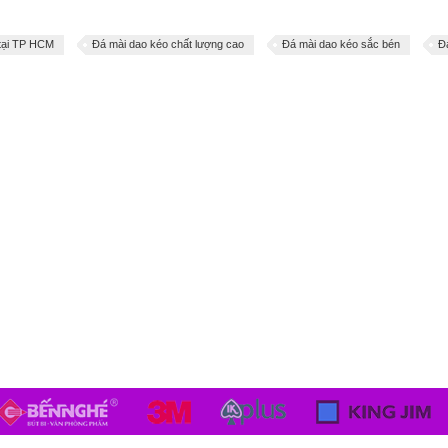
 tại TP HCM
Đá mài dao kéo chất lượng cao
Đá mài dao kéo sắc bén
Đ