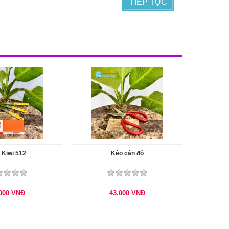
TIẾP TỤC
 Kiwi 512
Kéo cán đỏ
.000
VNĐ
43.000
VNĐ