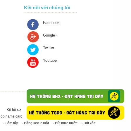
Kết nối với chúng tôi
Facebook
Google+
Twitter
Youtube
- Kệ hồ sơ
- Giấy in A4
- Băng keo trong - Băng keo đục
Hộp name card
- Giấy in A3
- Giấy vệ sinh
- Keo Silicone
- Gôm tẩy
- Băng keo 2 mặt
- Bút mực nước
- Bút xóa