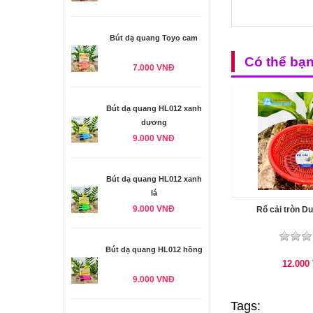
Bút dạ quang Toyo cam
Có thể bạ
7.000 VNĐ
Bút dạ quang HL012 xanh
dương
9.000 VNĐ
Bút dạ quang HL012 xanh
lá
9.000 VNĐ
Rổ cải tròn Du
Bút dạ quang HL012 hồng
12.000
9.000 VNĐ
Tags: