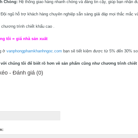
nh Chóng:
Hệ thống giao hàng nhanh chóng và đáng tin cậy, giúp bạn nhận đ
:
Đội ngũ hỗ trợ khách hàng chuyên nghiệp sẵn sàng giải đáp mọi thắc mắc và
 chương trình chiết khấu cao .
ng tôi = giá nhà sản xuất
ng ở
vanphongphamkhanhngoc.com
bạn sẽ tiết kiệm được từ 5% đến 30% so v
ệ với chúng tôi để biết rõ hơn về sản phẩm cũng như chương trình chiết 
éo - Ðánh giá (0)
n: