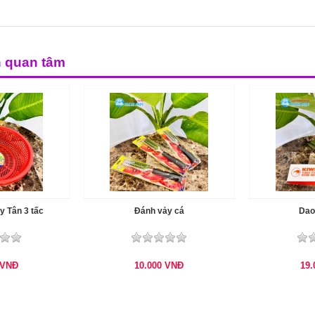
n quan tâm
y Tân 3 tấc
Đánh vảy cá
Dao
VNĐ
10.000
VNĐ
19