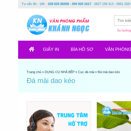
Tư vấn
8h - 18h
:
028 625 66506 - 094 920 1617
0827 158 413 - 0961 208 
Xu hướng 
GIẤY IN
BÌA HỒ SƠ
VĂN PHÒN
Trang chủ
»
DỤNG CỤ NHÀ BẾP
»
Cục đá mài
»
Đá mài dao kéo
Đá mài dao kéo