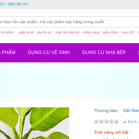
617 - 0962 981 017
tìm kiếm :
giấy in A4
bìa hồ sơ
máy tính điện tử
khẩu trang
giấy nhám
keo 502
G PHẨM
DỤNG CỤ VỆ SINH
DỤNG CỤ NHÀ BẾP
Việt Na
Thương hiệu:
Đánh 
Tính năng nổi bật :