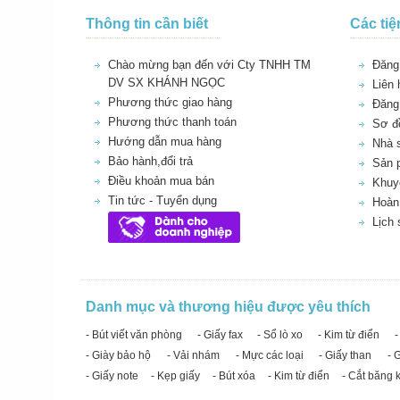
Thông tin cần biết
Các tiệ
Chào mừng bạn đến với Cty TNHH TM
Đăng 
DV SX KHÁNH NGỌC
Liên 
Phương thức giao hàng
Đăng
Phương thức thanh toán
Sơ đồ
Hướng dẫn mua hàng
Nhà 
Bảo hành,đổi trả
Sản 
Điều khoản mua bán
Khuy
Tin tức - Tuyển dụng
Hoàn 
Lịch
Danh mục và thương hiệu được yêu thích
- Bút viết văn phòng
- Giấy fax
- Sổ lò xo
- Kim từ điển
-
- Giày bảo hộ
- Vải nhám
- Mực các loại
- Giấy than
- 
- Giấy note
- Kẹp giấy
- Bút xóa
- Kim từ điển
- Cắt băng 