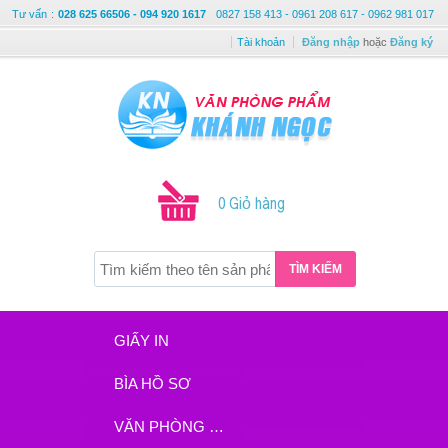
Tư vấn
:
028 625 66506 - 094 920 1617
0827 158 413 - 0961 208 617 - 0962 981 017
Tài khoản
Đăng nhập
hoặc
Đăng ký
0 Giỏ hàng
TÌM KIẾM
GIẤY IN
BÌA HỒ SƠ
VĂN PHÒNG PHẨM