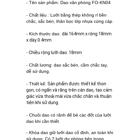
- Tên sản phẩm: Dao văn phòng FO-KN04
- Chất liệu : Lưỡi bằng thép không rỉ bền
chắc, sắc bén, thân bọc lớp nhựa cứng cáp.
- Kích thước dao:
dài 164mm x rộng 18mm
x dày 0.4mm
- Chiều rộng lưỡi dao: 18mm
- Chất lượng: dao sắc bén, cầm chắc tay,
dễ sử dụng.
- Thiết kế:
Sản phẩm được thiết kế thon
gọn, có ngấn và răng trên cán dao, tạo cảm
giác vừa thoải mái vừa chắc chắn và thuận
tiện khi sử dụng.
- Chuôi dao có rãnh để bẻ các đốt của lưỡi
dao khi cần thiết.
- Khóa dao giữ lưỡi dao cố định, an toàn khi
sử dụng. Có 2 lưỡi dự phòng bên trong.