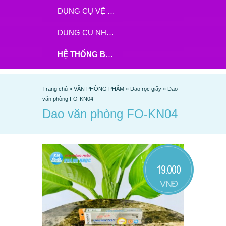
DỤNG CỤ VỆ SINH
DỤNG CỤ NHÀ BẾP
HỆ THỐNG BHX - TGDĐ ĐẶT HÀNG TẠI ĐÂY
Trang chủ
»
VĂN PHÒNG PHẨM
»
Dao rọc giấy
»
Dao
văn phòng FO-KN04
Dao văn phòng FO-KN04
19.000
VNĐ