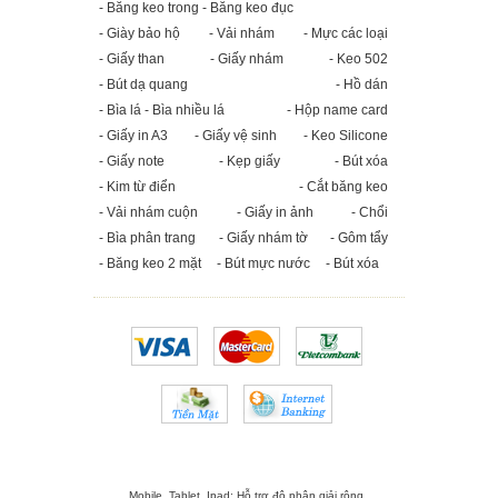
- Băng keo trong - Băng keo đục
- Giày bảo hộ
- Vải nhám
- Mực các loại
- Giấy than
- Giấy nhám
- Keo 502
- Bút dạ quang
- Hồ dán
- Bìa lá - Bìa nhiều lá
- Hộp name card
- Giấy in A3
- Giấy vệ sinh
- Keo Silicone
- Giấy note
- Kẹp giấy
- Bút xóa
- Kim từ điển
- Cắt băng keo
- Vải nhám cuộn
- Giấy in ảnh
- Chổi
- Bìa phân trang
- Giấy nhám tờ
- Gôm tẩy
- Băng keo 2 mặt
- Bút mực nước
- Bút xóa
Mobile, Tablet, Ipad: Hỗ trợ độ phân giải rộng