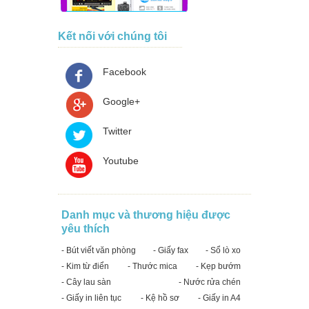
Kết nối với chúng tôi
Facebook
Google+
Twitter
Youtube
Danh mục và thương hiệu được
yêu thích
- Bút viết văn phòng
- Giấy fax
- Sổ lò xo
- Kim từ điển
- Thước mica
- Kẹp bướm
- Cây lau sàn
- Nước rửa chén
- Giấy in liên tục
- Kệ hồ sơ
- Giấy in A4