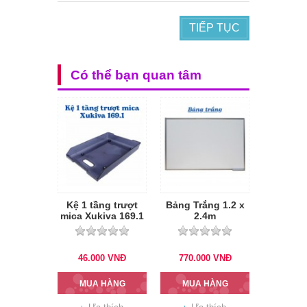
TIẾP TỤC
Có thể bạn quan tâm
Kệ 1 tầng trượt
Bảng Trắng 1.2 x
mica Xukiva 169.1
2.4m
46.000
VNĐ
770.000
VNĐ
MUA HÀNG
MUA HÀNG