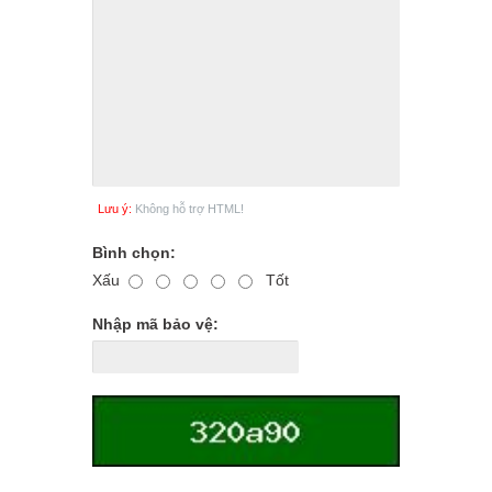
Lưu ý:
Không hỗ trợ HTML!
Bình chọn:
Xấu
Tốt
Nhập mã bảo vệ: