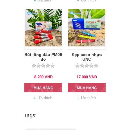
Ưa thích
Ưa thích
Bút lông dầu PM09
Kẹp acco nhựa
đỏ
UNC
8.200
VNĐ
17.000
VNĐ
MUA HÀNG
MUA HÀNG
Ưa thích
Ưa thích
Tags: