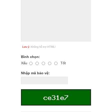
Lưu ý:
Không hỗ trợ HTML!
Bình chọn:
Xấu
Tốt
Nhập mã bảo vệ: