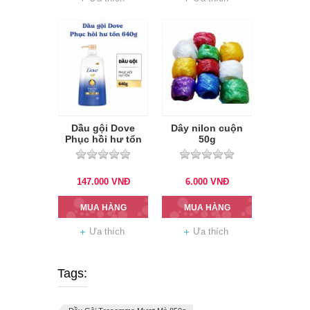
Dầu gội Dove
Dây nilon cuộn
Phục hồi hư tổn
50g
640g
147.000
VNĐ
6.000
VNĐ
MUA HÀNG
MUA HÀNG
Ưa thích
Ưa thích
Tags: