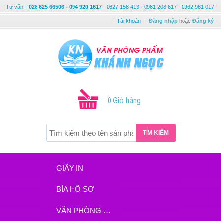
Tư vấn
:
028 625 66506 - 094 920 1617
0827 158 413 - 0961 208 617 - 0962 981 017
Tài khoản
Đăng nhập
hoặc
Đăng ký
0 Giỏ hàng
TÌM KIẾM
GIẤY IN
BÌA HỒ SƠ
VĂN PHÒNG PHẨM