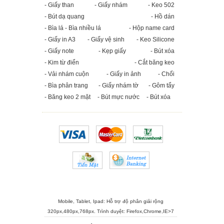
- Giấy than
- Giấy nhám
- Keo 502
- Bút dạ quang
- Hồ dán
- Bìa lá - Bìa nhiều lá
- Hộp name card
- Giấy in A3
- Giấy vệ sinh
- Keo Silicone
- Giấy note
- Kẹp giấy
- Bút xóa
- Kim từ điển
- Cắt băng keo
- Vải nhám cuộn
- Giấy in ảnh
- Chổi
- Bìa phân trang
- Giấy nhám tờ
- Gôm tẩy
- Băng keo 2 mặt
- Bút mực nước
- Bút xóa
Mobile, Tablet, Ipad: Hỗ trợ độ phân giải rộng
320px,480px,768px. Trình duyệt:
Firefox
,
Chrome
,
IE>7