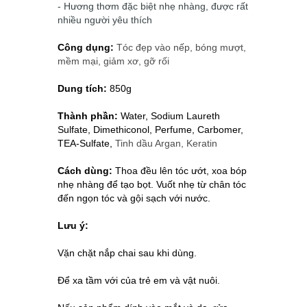
- Hương thơm đặc biệt nhẹ nhàng, được rất
nhiều người yêu thích
Công dụng:
Tóc đẹp vào nếp, bóng mượt,
mềm mại, giảm xơ, gỡ rối
Dung tích:
850g
Thành phần:
Water, Sodium Laureth
Sulfate, Dimethiconol, Perfume, Carbomer,
TEA-Sulfate,
Tinh dầu Argan, Keratin
Cách dùng:
Thoa đều lên tóc ướt, xoa bóp
nhẹ nhàng để tạo bọt. Vuốt nhẹ từ chân tóc
đến ngọn tóc và gội sạch với nước.
Lưu ý:
Vặn chặt nắp chai sau khi dùng.
Để xa tầm với của trẻ em và vật nuôi.