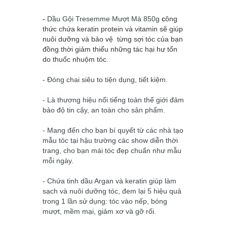
-
Dầu Gội Tresemme Mượt Mà 850g
c
ông
thức chứa keratin protein và vitamin sẽ giúp
nuôi dưỡng và bảo vệ từng sợi tóc của bạn
đồng thời giảm thiểu những tác hại hư tổn
do thuốc nhuộm tóc.
-
Đóng chai siêu to tiện dụng, tiết kiệm.
- Là thương hiệu nổi tiếng toàn thế giới đảm
bảo độ tin cậy, an toàn cho sản phẩm.
- Mang đến cho bạn bí quyết từ các nhà tạo
mẫu tóc tại hậu trường các show diễn thời
trang, cho bạn mái tóc đẹp chuẩn như mẫu
mỗi ngày.
- Chứa tinh dầu Argan và keratin giúp làm
sạch và nuôi dưỡng tóc, đem lại 5 hiệu quả
trong 1 lần sử dụng: tóc vào nếp, bóng
mượt, mềm mại, giảm xơ và gỡ rối.