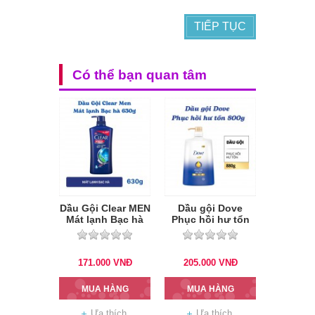
TIẾP TỤC
Có thể bạn quan tâm
Dầu Gội Clear MEN
Dầu gội Dove
Mát lạnh Bạc hà
Phục hồi hư tổn
630g
880g
171.000
VNĐ
205.000
VNĐ
MUA HÀNG
MUA HÀNG
Ưa thích
Ưa thích