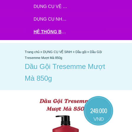
DỤNG CỤ VỆ SINH
DỤNG CỤ NHÀ BẾP
HỆ THỐNG BHX - TGDĐ ĐẶT HÀNG TẠI ĐÂY
Trang chủ
»
DỤNG CỤ VỆ SINH
»
Dầu gội
»
Dầu Gội
Tresemme Mượt Mà 850g
Dầu Gội Tresemme Mượt
Mà 850g
249.000
VNĐ