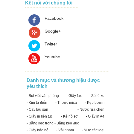
Kết nối với chúng tôi
Facebook
Google+
Twitter
Youtube
Danh mục và thương hiệu được
yêu thích
- Bút viết văn phòng
- Giấy fax
- Sổ lò xo
- Kim từ điển
- Thước mica
- Kẹp bướm
- Cây lau sàn
- Nước rửa chén
- Giấy in liên tục
- Kệ hồ sơ
- Giấy in A4
- Băng keo trong - Băng keo đục
- Giày bảo hộ
- Vải nhám
- Mực các loại