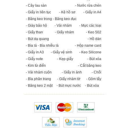
- Cây lau sàn
- Nước rửa chén
- Giấy in liên tục
- Kệ hồ sơ
- Giấy in A4
- Băng keo trong - Băng keo đục
- Giày bảo hộ
- Vải nhám
- Mực các loại
- Giấy than
- Giấy nhám
- Keo 502
- Bút dạ quang
- Hồ dán
- Bìa lá - Bìa nhiều lá
- Hộp name card
- Giấy in A3
- Giấy vệ sinh
- Keo Silicone
- Giấy note
- Kẹp giấy
- Bút xóa
- Kim từ điển
- Cắt băng keo
- Vải nhám cuộn
- Giấy in ảnh
- Chổi
- Bìa phân trang
- Giấy nhám tờ
- Gôm tẩy
- Băng keo 2 mặt
- Bút mực nước
- Bút xóa