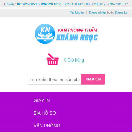
Tư vấn
:
028 625 66506 - 094 920 1617
0827 158 413 - 0961 208 617 - 0962 981 017
Tài khoản
Đăng nhập
hoặc
Đăng ký
0 Giỏ hàng
TÌM KIẾM
GIẤY IN
BÌA HỒ SƠ
VĂN PHÒNG PHẨM