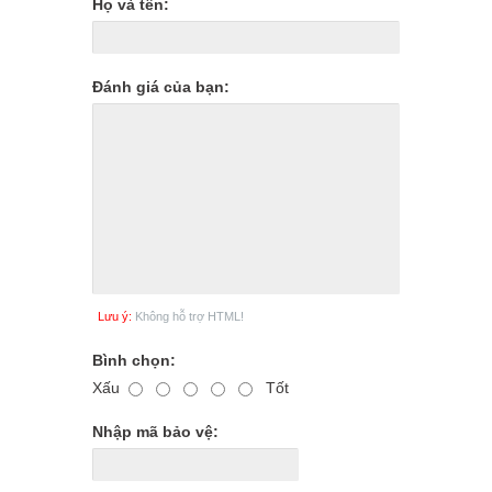
Họ và tên:
Đánh giá của bạn:
Lưu ý:
Không hỗ trợ HTML!
Bình chọn:
Xấu
Tốt
Nhập mã bảo vệ: