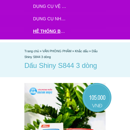
DỤNG CỤ VỆ SINH
DỤNG CỤ NHÀ BẾP
HỆ THỐNG BHX - TGDĐ ĐẶT HÀNG TẠI ĐÂY
Trang chủ
»
VĂN PHÒNG PHẨM
»
Khắc dấu
»
Dấu
Shiny S844 3 dòng
Dấu Shiny S844 3 dòng
105.000
VNĐ