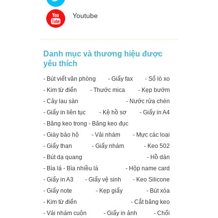
Youtube
Danh mục và thương hiệu được
yêu thích
- Bút viết văn phòng
- Giấy fax
- Sổ lò xo
- Kim từ điển
- Thước mica
- Kẹp bướm
- Cây lau sàn
- Nước rửa chén
- Giấy in liên tục
- Kệ hồ sơ
- Giấy in A4
- Băng keo trong - Băng keo đục
- Giày bảo hộ
- Vải nhám
- Mực các loại
- Giấy than
- Giấy nhám
- Keo 502
- Bút dạ quang
- Hồ dán
- Bìa lá - Bìa nhiều lá
- Hộp name card
- Giấy in A3
- Giấy vệ sinh
- Keo Silicone
- Giấy note
- Kẹp giấy
- Bút xóa
- Kim từ điển
- Cắt băng keo
- Vải nhám cuộn
- Giấy in ảnh
- Chổi