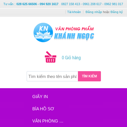
Tư vấn
:
028 625 66506 - 094 920 1617
0827 158 413 - 0961 208 617 - 0962 981 017
Tài khoản
Đăng nhập
hoặc
Đăng ký
0 Giỏ hàng
TÌM KIẾM
GIẤY IN
BÌA HỒ SƠ
VĂN PHÒNG PHẨM