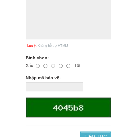
Lưu ý:
Không hỗ trợ HTML!
Bình chọn:
Xấu
Tốt
Nhập mã bảo vệ:
TIẾP TỤC