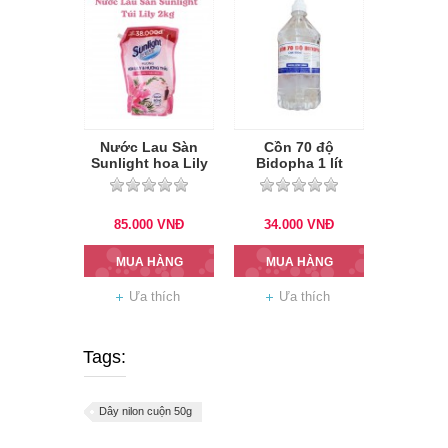
Nước Lau Sàn
Cồn 70 độ
Sunlight hoa Lily
Bidopha 1 lít
và hương thảo -
Túi 3.6kg
85.000
VNĐ
34.000
VNĐ
MUA HÀNG
MUA HÀNG
Ưa thích
Ưa thích
Tags:
Dây nilon cuộn 50g