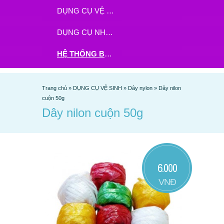
DỤNG CỤ VỆ SINH
DỤNG CỤ NHÀ BẾP
HỆ THỐNG BHX - TGDĐ ĐẶT HÀNG TẠI ĐÂY
Trang chủ
»
DỤNG CỤ VỆ SINH
»
Dây nylon
»
Dây nilon
cuộn 50g
Dây nilon cuộn 50g
6.000
VNĐ