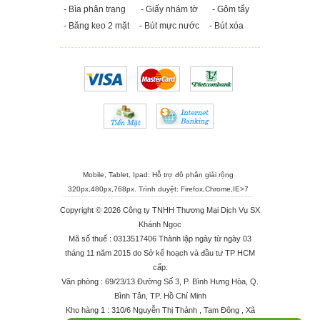
- Bìa phân trang
- Giấy nhám tờ
- Gôm tẩy
- Băng keo 2 mặt
- Bút mực nước
- Bút xóa
Mobile, Tablet, Ipad: Hỗ trợ độ phân giải rộng
320px,480px,768px. Trình duyệt:
Firefox
,
Chrome
,
IE>7
Copyright © 2026 Công ty TNHH Thương Mại Dịch Vụ SX
Khánh Ngọc
Mã số thuế : 0313517406 Thành lập ngày từ ngày 03
tháng 11 năm 2015 do Sở kế hoạch và đầu tư TP HCM
cấp.
Văn phòng : 69/23/13 Đường Số 3, P. Bình Hưng Hòa, Q.
Bình Tân, TP. Hồ Chí Minh
Kho hàng 1 : 310/6 Nguyễn Thị Thảnh , Tam Đông , Xã