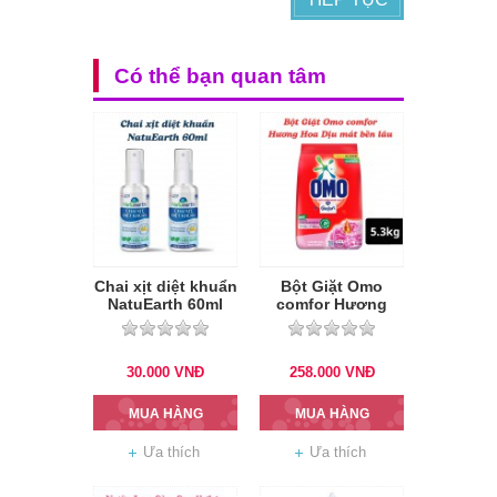
Có thể bạn quan tâm
Chai xịt diệt khuẩn
Bột Giặt Omo
NatuEarth 60ml
comfor Hương
Hoa Dịu mát bền
lâu 5.3kg
30.000
VNĐ
258.000
VNĐ
MUA HÀNG
MUA HÀNG
Ưa thích
Ưa thích