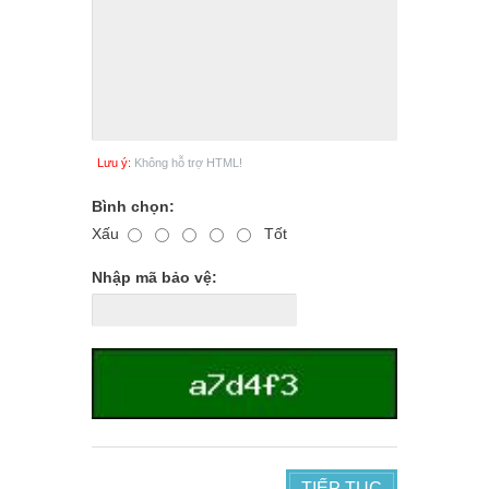
Lưu ý:
Không hỗ trợ HTML!
Bình chọn:
Xấu
Tốt
Nhập mã bảo vệ:
TIẾP TỤC