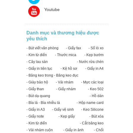
Youtube
Danh mục và thương hiệu được
yêu thích
- Bút viết văn phòng
- Giấy fax
- Sổ lò xo
- Kim từ điển
- Thước mica
- Kẹp bướm
- Cây lau sàn
- Nước rửa chén
- Giấy in liên tục
- Kệ hồ sơ
- Giấy in A4
- Băng keo trong - Băng keo đục
- Giày bảo hộ
- Vải nhám
- Mực các loại
- Giấy than
- Giấy nhám
- Keo 502
- Bút dạ quang
- Hồ dán
- Bìa lá - Bìa nhiều lá
- Hộp name card
- Giấy in A3
- Giấy vệ sinh
- Keo Silicone
- Giấy note
- Kẹp giấy
- Bút xóa
- Kim từ điển
- Cắt băng keo
- Vải nhám cuộn
- Giấy in ảnh
- Chổi