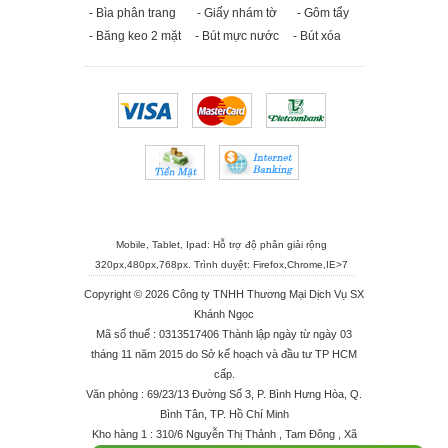
- Bìa phân trang
- Giấy nhám tờ
- Gôm tẩy
- Băng keo 2 mặt
- Bút mực nước
- Bút xóa
Mobile, Tablet, Ipad: Hỗ trợ độ phân giải rộng
320px,480px,768px. Trình duyệt:
Firefox
,
Chrome
,
IE>7
Copyright © 2026 Công ty TNHH Thương Mại Dịch Vụ SX
Khánh Ngọc
Mã số thuế : 0313517406 Thành lập ngày từ ngày 03
tháng 11 năm 2015 do Sở kế hoạch và đầu tư TP HCM
cấp.
Văn phòng : 69/23/13 Đường Số 3, P. Bình Hưng Hòa, Q.
Bình Tân, TP. Hồ Chí Minh
Kho hàng 1 : 310/6 Nguyễn Thị Thảnh , Tam Đông , Xã