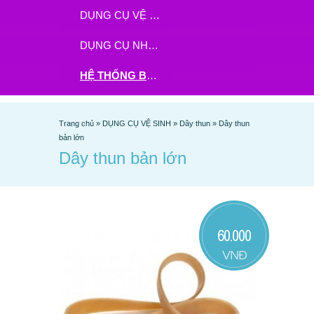
DỤNG CỤ VỆ SINH
DỤNG CỤ NHÀ BẾP
HỆ THỐNG BHX - TGDĐ ĐẶT HÀNG TẠI ĐÂY
Trang chủ
»
DỤNG CỤ VỆ SINH
»
Dây thun
»
Dây thun
bản lớn
Dây thun bản lớn
60.000
VNĐ