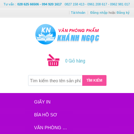
Tư vấn
:
028 625 66506 - 094 920 1617
0827 158 413 - 0961 208 617 - 0962 981 017
Tài khoản
Đăng nhập
hoặc
Đăng ký
0 Giỏ hàng
TÌM KIẾM
GIẤY IN
BÌA HỒ SƠ
VĂN PHÒNG PHẨM