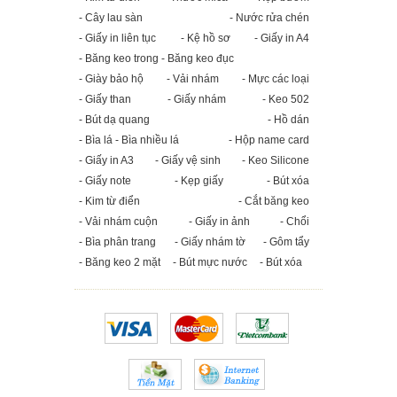
- Cây lau sàn
- Nước rửa chén
- Giấy in liên tục
- Kệ hồ sơ
- Giấy in A4
- Băng keo trong - Băng keo đục
- Giày bảo hộ
- Vải nhám
- Mực các loại
- Giấy than
- Giấy nhám
- Keo 502
- Bút dạ quang
- Hồ dán
- Bìa lá - Bìa nhiều lá
- Hộp name card
- Giấy in A3
- Giấy vệ sinh
- Keo Silicone
- Giấy note
- Kẹp giấy
- Bút xóa
- Kim từ điển
- Cắt băng keo
- Vải nhám cuộn
- Giấy in ảnh
- Chổi
- Bìa phân trang
- Giấy nhám tờ
- Gôm tẩy
- Băng keo 2 mặt
- Bút mực nước
- Bút xóa