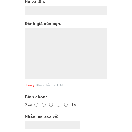
Họ và tên:
Đánh giá của bạn:
Lưu ý:
Không hỗ trợ HTML!
Bình chọn:
Xấu
Tốt
Nhập mã bảo vệ: