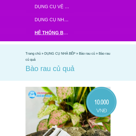
DỤNG CỤ VỆ SINH
DỤNG CỤ NHÀ BẾP
HỆ THỐNG BHX - TGDĐ ĐẶT HÀNG TẠI ĐÂY
Trang chủ
»
DỤNG CỤ NHÀ BẾP
»
Bào rau củ
»
Bào rau
củ quả
Bào rau củ quả
10.000
VNĐ