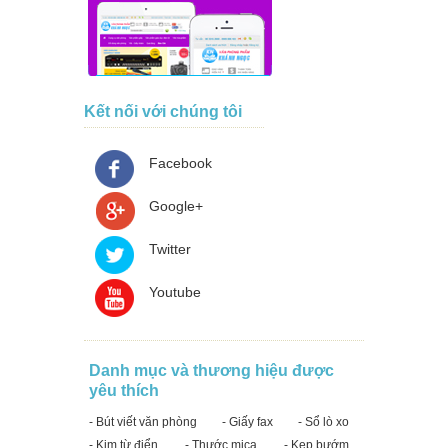
Kết nối với chúng tôi
Facebook
Google+
Twitter
Youtube
Danh mục và thương hiệu được
yêu thích
- Bút viết văn phòng
- Giấy fax
- Sổ lò xo
- Kim từ điển
- Thước mica
- Kẹp bướm