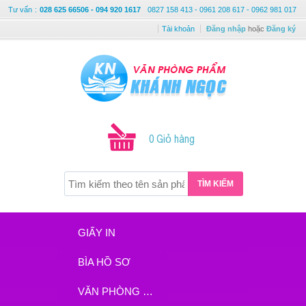
Tư vấn
:
028 625 66506 - 094 920 1617
0827 158 413 - 0961 208 617 - 0962 981 017
Tài khoản
Đăng nhập
hoặc
Đăng ký
0 Giỏ hàng
TÌM KIẾM
GIẤY IN
BÌA HỒ SƠ
VĂN PHÒNG PHẨM