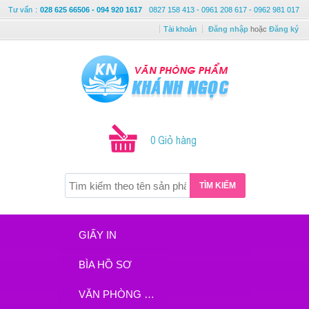
Tư vấn
:
028 625 66506 - 094 920 1617
0827 158 413 - 0961 208 617 - 0962 981 017
Tài khoản
Đăng nhập
hoặc
Đăng ký
0 Giỏ hàng
TÌM KIẾM
GIẤY IN
BÌA HỒ SƠ
VĂN PHÒNG PHẨM