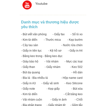
Youtube
Danh mục và thương hiệu được
yêu thích
- Bút viết văn phòng
- Giấy fax
- Sổ lò xo
- Kim từ điển
- Thước mica
- Kẹp bướm
- Cây lau sàn
- Nước rửa chén
- Giấy in liên tục
- Kệ hồ sơ
- Giấy in A4
- Băng keo trong - Băng keo đục
- Giày bảo hộ
- Vải nhám
- Mực các loại
- Giấy than
- Giấy nhám
- Keo 502
- Bút dạ quang
- Hồ dán
- Bìa lá - Bìa nhiều lá
- Hộp name card
- Giấy in A3
- Giấy vệ sinh
- Keo Silicone
- Giấy note
- Kẹp giấy
- Bút xóa
- Kim từ điển
- Cắt băng keo
- Vải nhám cuộn
- Giấy in ảnh
- Chổi
- Bìa phân trang
- Giấy nhám tờ
- Gôm tẩy