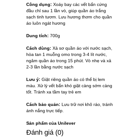
Công dụng:
Xoáy bay các vết bẩn cứng
đầu chỉ sau 1 lần vò, giúp quần áo trắng
sạch tinh tươm. Lưu hương thơm cho quần
áo luôn ngát hương
Dung tích:
700g
Cách dùng:
Xả sơ quần áo với nước sạch,
hòa tan 1 muỗng omo trong 3-4 lít nước,
ngâm quần áo trong 15 phút. Vò nhẹ và xả
2-3 lần bằng nước sạch
Lưu ý:
Giặt riêng quần áo có thể bị lem
màu. Xử lý vết bẩn khó giặt càng sớm càng
tốt. Tránh xa tầm tay trẻ em
Cách bảo quản:
Lưu trữ nơi khô ráo, tránh
ánh nắng trực tiếp.
Sản phẩm của Unilever
Ðánh giá (0)