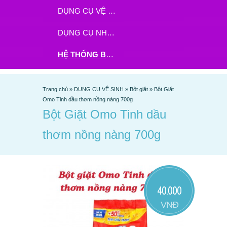
DỤNG CỤ VỆ SINH
DỤNG CỤ NHÀ BẾP
HỆ THỐNG BHX - TGDĐ ĐẶT HÀNG TẠI ĐÂY
Trang chủ
»
DỤNG CỤ VỆ SINH
»
Bột giặt
»
Bột Giặt
Omo Tinh dầu thơm nồng nàng 700g
Bột Giặt Omo Tinh dầu
thơm nồng nàng 700g
40.000
VNĐ