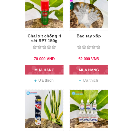
Chai xịt chống rỉ
Bao tay xốp
sét RP7 150g
70.000
VNĐ
52.000
VNĐ
MUA HÀNG
MUA HÀNG
Ưa thích
Ưa thích