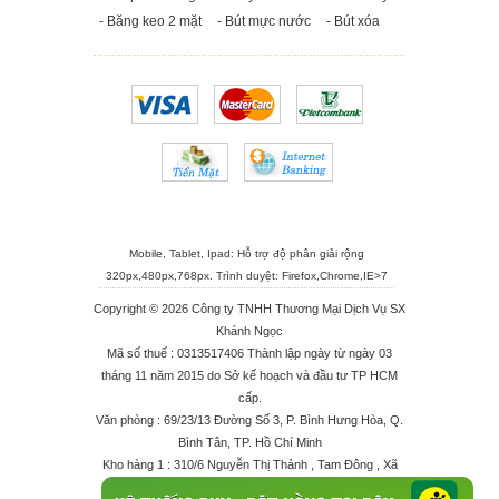
- Băng keo 2 mặt
- Bút mực nước
- Bút xóa
Mobile, Tablet, Ipad: Hỗ trợ độ phân giải rộng
320px,480px,768px. Trình duyệt:
Firefox
,
Chrome
,
IE>7
Copyright © 2026 Công ty TNHH Thương Mại Dịch Vụ SX
Khánh Ngọc
Mã số thuế : 0313517406 Thành lập ngày từ ngày 03
tháng 11 năm 2015 do Sở kế hoạch và đầu tư TP HCM
cấp.
Văn phòng : 69/23/13 Đường Số 3, P. Bình Hưng Hòa, Q.
Bình Tân, TP. Hồ Chí Minh
Kho hàng 1 : 310/6 Nguyễn Thị Thảnh , Tam Đông , Xã
Thới Tam Thôn , Huyện Hóc Môn