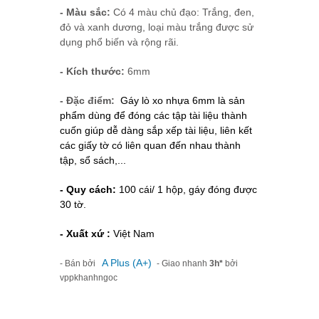
- Màu sắc:
Có 4 màu chủ đạo: Trắng, đen,
đỏ và xanh dương, loại màu trắng được sử
dụng phổ biến và rộng rãi.
- Kích thước:
6mm
- Đặc điểm:
Gáy lò xo nhựa 6mm là sản
phẩm dùng để đóng các tập tài liệu thành
cuốn giúp dễ dàng sắp xếp tài liệu, liên kết
các giấy tờ có liên quan đến nhau thành
tập, sổ sách,...
- Quy cách:
100 cái/ 1 hộp, gáy đóng được
30 tờ.
- Xuất xứ :
Việt Nam
A Plus (A+)
- Bán bởi
- Giao nhanh
3h*
bởi
vppkhanhngoc