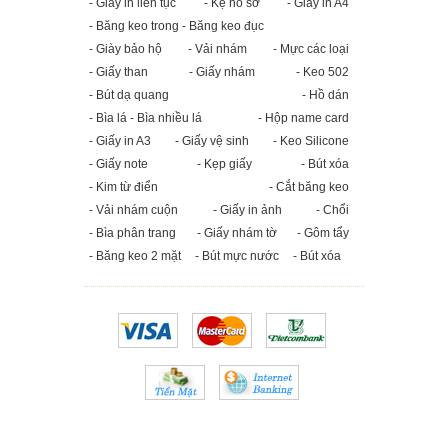
- Giấy in liên tục
- Kệ hồ sơ
- Giấy in A4
- Băng keo trong - Băng keo đục
- Giày bảo hộ
- Vải nhám
- Mực các loại
- Giấy than
- Giấy nhám
- Keo 502
- Bút dạ quang
- Hồ dán
- Bìa lá - Bìa nhiều lá
- Hộp name card
- Giấy in A3
- Giấy vệ sinh
- Keo Silicone
- Giấy note
- Kẹp giấy
- Bút xóa
- Kim từ điển
- Cắt băng keo
- Vải nhám cuộn
- Giấy in ảnh
- Chổi
- Bìa phân trang
- Giấy nhám tờ
- Gôm tẩy
- Băng keo 2 mặt
- Bút mực nước
- Bút xóa