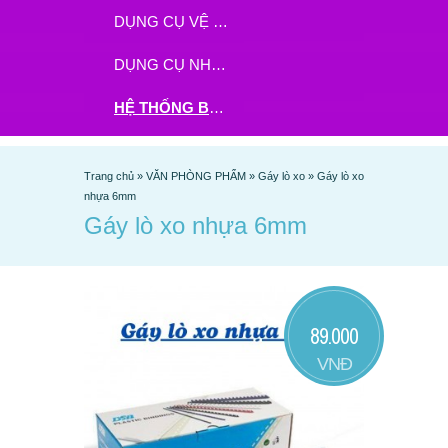
DỤNG CỤ VỆ SINH
DỤNG CỤ NHÀ BẾP
HỆ THỐNG BHX - TGDĐ ĐẶT HÀNG TẠI ĐÂY
Trang chủ
»
VĂN PHÒNG PHẨM
»
Gáy lò xo
»
Gáy lò xo
nhựa 6mm
Gáy lò xo nhựa 6mm
89.000
VNĐ