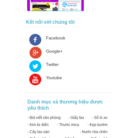
Kết nối với chúng tôi
Facebook
Google+
Twitter
Youtube
Danh mục và thương hiệu được
yêu thích
- Bút viết văn phòng
- Giấy fax
- Sổ lò xo
- Kim từ điển
- Thước mica
- Kẹp bướm
- Cây lau sàn
- Nước rửa chén