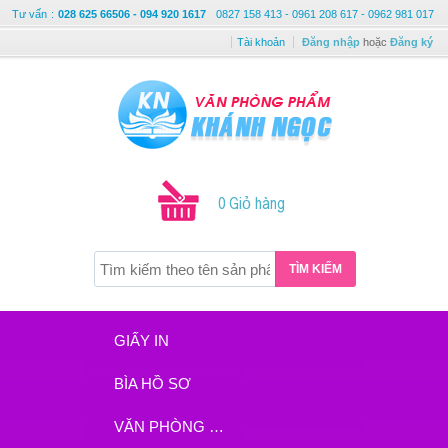
Tư vấn
:
028 625 66506 - 094 920 1617
0827 158 413 - 0961 208 617 - 0962 981 017
Tài khoản
Đăng nhập
hoặc
Đăng ký
0 Giỏ hàng
TÌM KIẾM
GIẤY IN
BÌA HỒ SƠ
VĂN PHÒNG PHẨM