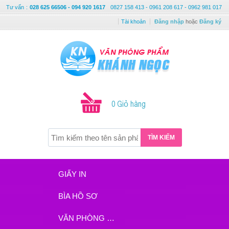
Tư vấn
:
028 625 66506 - 094 920 1617
0827 158 413 - 0961 208 617 - 0962 981 017
Tài khoản
Đăng nhập
hoặc
Đăng ký
0 Giỏ hàng
TÌM KIẾM
GIẤY IN
BÌA HỒ SƠ
VĂN PHÒNG PHẨM