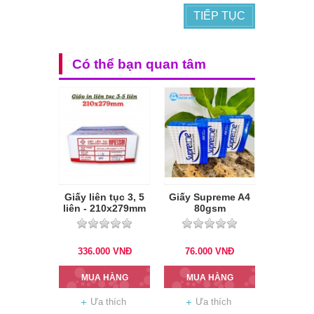
TIẾP TỤC
Có thể bạn quan tâm
Giấy liên tục 3, 5
Giấy Supreme A4
liên - 210x279mm
80gsm
336.000
VNĐ
76.000
VNĐ
MUA HÀNG
MUA HÀNG
Ưa thích
Ưa thích