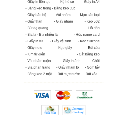
- Giấy in liên tục
- Kệ hồ sơ
- Giấy in A4
- Băng keo trong - Băng keo đục
- Giày bảo hộ
- Vải nhám
- Mực các loại
- Giấy than
- Giấy nhám
- Keo 502
- Bút dạ quang
- Hồ dán
- Bìa lá - Bìa nhiều lá
- Hộp name card
- Giấy in A3
- Giấy vệ sinh
- Keo Silicone
- Giấy note
- Kẹp giấy
- Bút xóa
- Kim từ điển
- Cắt băng keo
- Vải nhám cuộn
- Giấy in ảnh
- Chổi
- Bìa phân trang
- Giấy nhám tờ
- Gôm tẩy
- Băng keo 2 mặt
- Bút mực nước
- Bút xóa