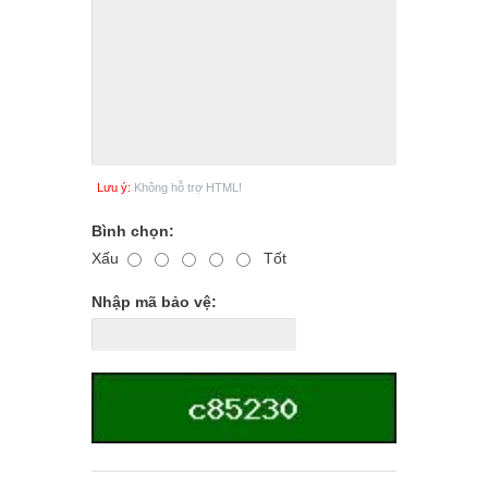
Lưu ý:
Không hỗ trợ HTML!
Bình chọn:
Xấu
Tốt
Nhập mã bảo vệ: