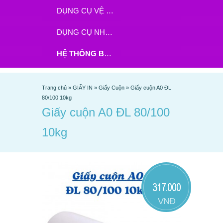
DỤNG CỤ VỆ SINH
DỤNG CỤ NHÀ BẾP
HỆ THỐNG BHX - TGDĐ ĐẶT HÀNG TẠI ĐÂY
Trang chủ
»
GIẤY IN
»
Giấy Cuộn
»
Giấy cuộn A0 ĐL
80/100 10kg
Giấy cuộn A0 ĐL 80/100
10kg
317.000
VNĐ