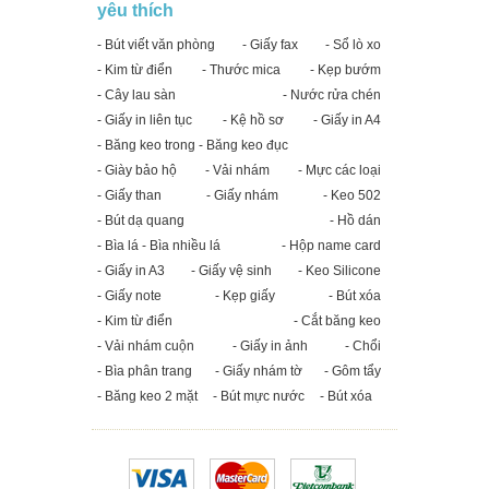
yêu thích
- Bút viết văn phòng
- Giấy fax
- Sổ lò xo
- Kim từ điển
- Thước mica
- Kẹp bướm
- Cây lau sàn
- Nước rửa chén
- Giấy in liên tục
- Kệ hồ sơ
- Giấy in A4
- Băng keo trong - Băng keo đục
- Giày bảo hộ
- Vải nhám
- Mực các loại
- Giấy than
- Giấy nhám
- Keo 502
- Bút dạ quang
- Hồ dán
- Bìa lá - Bìa nhiều lá
- Hộp name card
- Giấy in A3
- Giấy vệ sinh
- Keo Silicone
- Giấy note
- Kẹp giấy
- Bút xóa
- Kim từ điển
- Cắt băng keo
- Vải nhám cuộn
- Giấy in ảnh
- Chổi
- Bìa phân trang
- Giấy nhám tờ
- Gôm tẩy
- Băng keo 2 mặt
- Bút mực nước
- Bút xóa