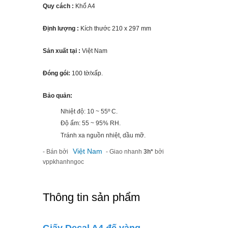
Quy cách :
Khổ A4
Định lượng :
Kích thước 210 x 297 mm
Sản xuất tại :
Việt Nam
Đóng gói:
100 tờ/xấp.
Bảo quản:
Nhiệt độ: 10 ~ 55º C.
Độ ẩm: 55 ~ 95% RH.
Tránh xa nguồn nhiệt, dầu mỡ.
Việt Nam
- Bán bởi
- Giao nhanh
3h*
bởi
vppkhanhngoc
Thông tin sản phẩm
Giấy Decal A4 đế vàng