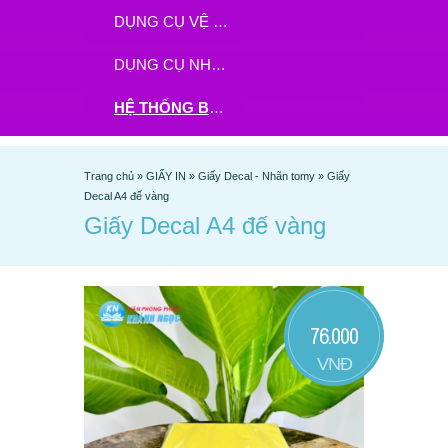
DỤNG CỤ VỆ SINH
DỤNG CỤ NHÀ BẾP
HỆ THỐNG BHX - TGDĐ ĐẶT HÀNG TẠI ĐÂY
Trang chủ
»
GIẤY IN
»
Giấy Decal - Nhãn tomy
»
Giấy
Decal A4 đế vàng
Giấy Decal A4 đế vàng
76.000
VNĐ