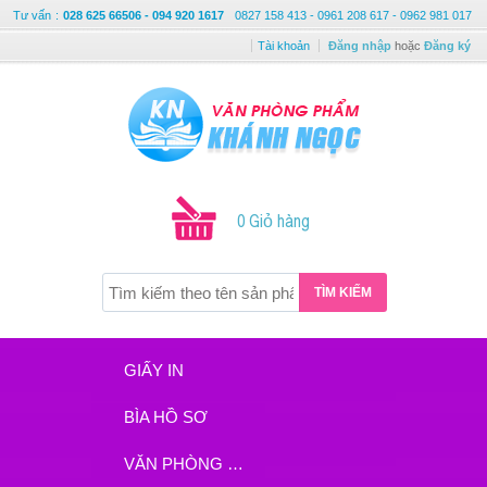
Tư vấn
:
028 625 66506 - 094 920 1617
0827 158 413 - 0961 208 617 - 0962 981 017
Tài khoản
Đăng nhập
hoặc
Đăng ký
0 Giỏ hàng
TÌM KIẾM
GIẤY IN
BÌA HỒ SƠ
VĂN PHÒNG PHẨM