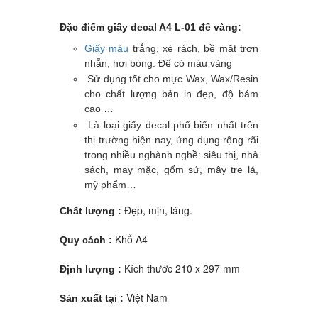
Đặc điểm giấy decal A4 L-01 đế vàng:
Giấy màu
trắng, xé rách, bề mặt trơn
nhẵn, hơi bóng. Đế có màu vàng
Sử dụng tốt cho mực Wax, Wax/Resin
cho chất lượng bản in đẹp, độ bám
cao …
Là loại giấy decal phổ biến nhất trên
thị trường hiện nay, ứng dụng rộng rãi
trong nhiều nghành nghề: siêu thị, nhà
sách, may mặc, gốm sứ, mây tre lá,
mỹ phẩm…
Đẹp, mịn, láng.
Chất lượng :
Khổ A4
Quy cách :
Kích thước 210 x 297 mm
Định lượng :
Việt Nam
Sản xuất tại :