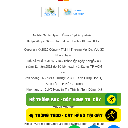
Mobile, Tablet, Ipad: Hỗ trợ độ phân giải rộng
320px,480px,768px. Trình duyệt:
Firefox
,
Chrome
,
IE>7
Copyright © 2026 Công ty TNHH Thương Mại Dịch Vụ SX
Khánh Ngọc
Mã số thuế : 0313517406 Thành lập ngày từ ngày 03
tháng 11 năm 2015 do Sở kế hoạch và đầu tư TP HCM
cấp.
Văn phòng : 69/23/13 Đường Số 3, P. Bình Hưng Hòa, Q.
Bình Tân, TP. Hồ Chí Minh
Kho hàng 1 : 310/6 Nguyễn Thị Thảnh , Tam Đông , Xã
Thới Tam Thôn , Huyện Hóc Môn
Kho hàng 2 : 68/2X Ấp Đông 1 , Xã Thới Tam Thôn ,
Huyện Hóc Môn
Điện thoại : 028 625 66506 - 0909 682 189 - 082 7158
413 - 096 298 10 17 - 0961 208 617
Email :
vanphongphamkhanhngoc@gmail.com
Website