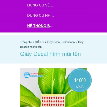
DỤNG CỤ VỆ SINH
DỤNG CỤ NHÀ BẾP
HỆ THỐNG BHX - TGDĐ ĐẶT HÀNG TẠI ĐÂY
Trang chủ
»
GIẤY IN
»
Giấy Decal - Nhãn tomy
»
Giấy
Decal hình mũi tên
Giấy Decal hình mũi tên
14.000
VNĐ