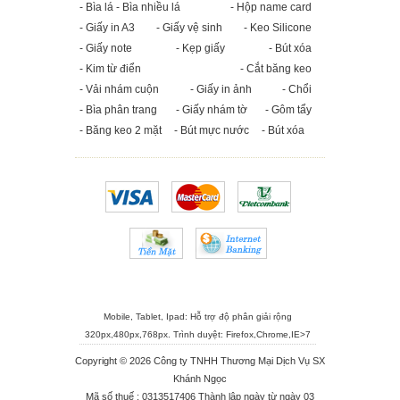
- Bìa lá - Bìa nhiều lá
- Hộp name card
- Giấy in A3
- Giấy vệ sinh
- Keo Silicone
- Giấy note
- Kẹp giấy
- Bút xóa
- Kim từ điển
- Cắt băng keo
- Vải nhám cuộn
- Giấy in ảnh
- Chổi
- Bìa phân trang
- Giấy nhám tờ
- Gôm tẩy
- Băng keo 2 mặt
- Bút mực nước
- Bút xóa
Mobile, Tablet, Ipad: Hỗ trợ độ phân giải rộng
320px,480px,768px. Trình duyệt:
Firefox
,
Chrome
,
IE>7
Copyright © 2026 Công ty TNHH Thương Mại Dịch Vụ SX
Khánh Ngọc
Mã số thuế : 0313517406 Thành lập ngày từ ngày 03