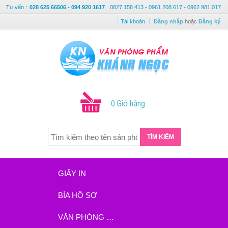
Tư vấn
:
028 625 66506 - 094 920 1617
0827 158 413 - 0961 208 617 - 0962 981 017
Tài khoản
Đăng nhập
hoặc
Đăng ký
0 Giỏ hàng
TÌM KIẾM
GIẤY IN
BÌA HỒ SƠ
VĂN PHÒNG PHẨM