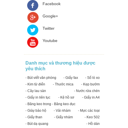
Facebook
Google+
Twitter
Youtube
Danh mục và thương hiệu được
yêu thích
- Bút viết văn phòng
- Giấy fax
- Sổ lò xo
- Kim từ điển
- Thước mica
- Kẹp bướm
- Cây lau sàn
- Nước rửa chén
- Giấy in liên tục
- Kệ hồ sơ
- Giấy in A4
- Băng keo trong - Băng keo đục
- Giày bảo hộ
- Vải nhám
- Mực các loại
- Giấy than
- Giấy nhám
- Keo 502
- Bút dạ quang
- Hồ dán