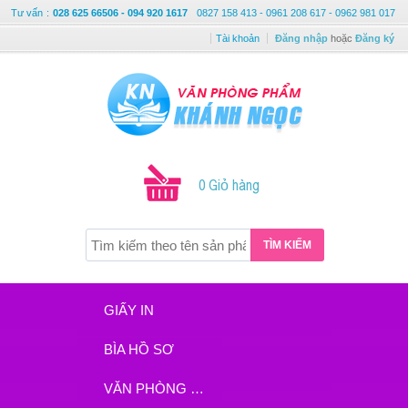
Tư vấn
:
028 625 66506 - 094 920 1617
0827 158 413 - 0961 208 617 - 0962 981 017
Tài khoản
Đăng nhập
hoặc
Đăng ký
0 Giỏ hàng
TÌM KIẾM
GIẤY IN
BÌA HỒ SƠ
VĂN PHÒNG PHẨM