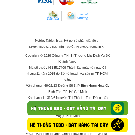
Mobile, Tablet, Ipad: Hỗ trợ độ phân giải rộng
320px,480px,768px. Trình duyệt:
Firefox
,
Chrome
,
IE>7
Copyright © 2026 Công ty TNHH Thương Mại Dịch Vụ SX
Khánh Ngọc
Mã số thuế : 0313517406 Thành lập ngày từ ngày 03
tháng 11 năm 2015 do Sở kế hoạch và đầu tư TP HCM
cấp.
Văn phòng : 69/23/13 Đường Số 3, P. Bình Hưng Hòa, Q.
Bình Tân, TP. Hồ Chí Minh
Kho hàng 1 : 310/6 Nguyễn Thị Thảnh , Tam Đông , Xã
Thới Tam Thôn , Huyện Hóc Môn
Kho hàng 2 : 68/2X Ấp Đông 1 , Xã Thới Tam Thôn ,
Huyện Hóc Môn
Điện thoại : 028 625 66506 - 0909 682 189 - 082 7158
413 - 096 298 10 17 - 0961 208 617
Email :
vanphongphamkhanhngoc@gmail.com
Website