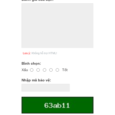
Lưu ý:
Không hỗ trợ HTML!
Bình chọn:
Xấu
Tốt
Nhập mã bảo vệ: