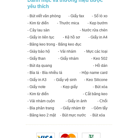
Danh mục và thương hiệu được
yêu thích
- Bút viết văn phòng
- Giấy fax
- Sổ lò xo
- Kim từ điển
- Thước mica
- Kẹp bướm
- Cây lau sàn
- Nước rửa chén
- Giấy in liên tục
- Kệ hồ sơ
- Giấy in A4
- Băng keo trong - Băng keo đục
- Giày bảo hộ
- Vải nhám
- Mực các loại
- Giấy than
- Giấy nhám
- Keo 502
- Bút dạ quang
- Hồ dán
- Bìa lá - Bìa nhiều lá
- Hộp name card
- Giấy in A3
- Giấy vệ sinh
- Keo Silicone
- Giấy note
- Kẹp giấy
- Bút xóa
- Kim từ điển
- Cắt băng keo
- Vải nhám cuộn
- Giấy in ảnh
- Chổi
- Bìa phân trang
- Giấy nhám tờ
- Gôm tẩy
- Băng keo 2 mặt
- Bút mực nước
- Bút xóa