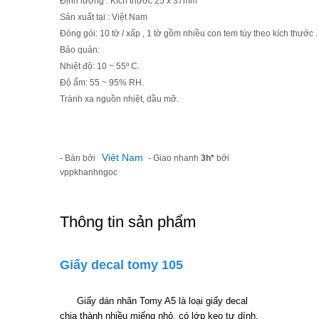
Định lượng : Kích thước 25 x 37mm
Sản xuất tại : Việt Nam
Đóng gói: 10 tờ / xấp , 1 tờ gồm nhiều con tem tùy theo kích thước .
Bảo quản:
Nhiệt độ: 10 ~ 55º C.
Độ ẩm: 55 ~ 95% RH.
Tránh xa nguồn nhiệt, dầu mỡ.
Việt Nam
- Bán bởi
- Giao nhanh
3h*
bởi
vppkhanhngoc
Thông tin sản phẩm
Giấy decal tomy 105
Giấy dán nhãn Tomy A5 là loại giấy decal
chia thành nhiều miếng nhỏ, có lớp keo tự dính.