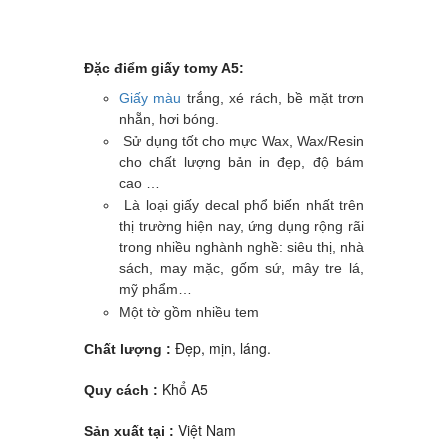
Đặc điểm giấy tomy A5:
Giấy màu
trắng, xé rách, bề mặt trơn
nhẵn, hơi bóng.
Sử dụng tốt cho mực Wax, Wax/Resin
cho chất lượng bản in đẹp, độ bám
cao …
Là loại giấy decal phổ biến nhất trên
thị trường hiện nay, ứng dụng rộng rãi
trong nhiều nghành nghề: siêu thị, nhà
sách, may mặc, gốm sứ, mây tre lá,
mỹ phẩm…
Một tờ gồm nhiều tem
Đẹp, mịn, láng.
Chất lượng :
Khổ A5
Quy cách :
Việt Nam
Sản xuất tại :