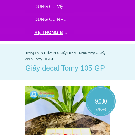
DỤNG CỤ VỆ SINH
DỤNG CỤ NHÀ BẾP
HỆ THỐNG BHX - TGDĐ ĐẶT HÀNG TẠI ĐÂY
Trang chủ
»
GIẤY IN
»
Giấy Decal - Nhãn tomy
»
Giấy
decal Tomy 105 GP
Giấy decal Tomy 105 GP
9.000
VNĐ