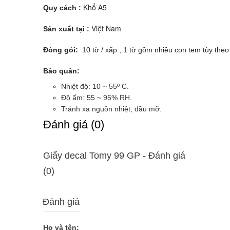
Khổ A5
Quy cách :
Việt Nam
Sản xuất tại :
Đóng gói:
 10 tờ / xấp , 1 tờ gồm nhiều con tem tùy theo
Bảo quản:
Nhiệt độ: 10 ~ 55º C.
Độ ẩm: 55 ~ 95% RH.
Tránh xa nguồn nhiệt, dầu mỡ.
Ðánh giá (0)
Giấy decal Tomy 99 GP - Ðánh giá
(0)
Đánh giá
Họ và tên: