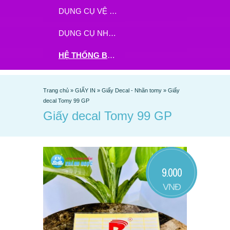
DỤNG CỤ VỆ SINH
DỤNG CỤ NHÀ BẾP
HỆ THỐNG BHX - TGDĐ ĐẶT HÀNG TẠI ĐÂY
Trang chủ
»
GIẤY IN
»
Giấy Decal - Nhãn tomy
»
Giấy
decal Tomy 99 GP
Giấy decal Tomy 99 GP
9.000
VNĐ