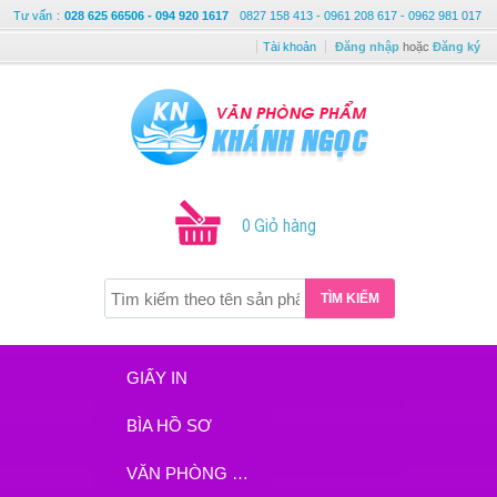
Tư vấn
:
028 625 66506 - 094 920 1617
0827 158 413 - 0961 208 617 - 0962 981 017
Tài khoản
Đăng nhập
hoặc
Đăng ký
0 Giỏ hàng
TÌM KIẾM
GIẤY IN
BÌA HỒ SƠ
VĂN PHÒNG PHẨM