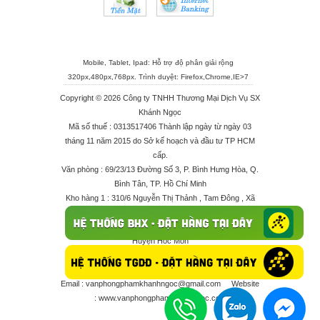
Mobile, Tablet, Ipad: Hỗ trợ độ phân giải rộng
320px,480px,768px. Trình duyệt:
Firefox
,
Chrome
,
IE>7
Copyright © 2026 Công ty TNHH Thương Mại Dịch Vụ SX
Khánh Ngọc
Mã số thuế : 0313517406 Thành lập ngày từ ngày 03
tháng 11 năm 2015 do Sở kế hoạch và đầu tư TP HCM
cấp.
Văn phòng : 69/23/13 Đường Số 3, P. Bình Hưng Hòa, Q.
Bình Tân, TP. Hồ Chí Minh
Kho hàng 1 : 310/6 Nguyễn Thị Thảnh , Tam Đông , Xã
Thới Tam Thôn , Huyện Hóc Môn
Kho hàng 2 : 68/2X Ấp Đông 1 , Xã Thới Tam Thôn ,
Huyện Hóc Môn
Điện thoại : 028 625 66506 - 0909 682 189 - 082 7158
413 - 096 298 10 17 - 0961 208 617
Email :
vanphongphamkhanhngoc@gmail.com
Website
:
www.vanphongphamkhanhngoc.com