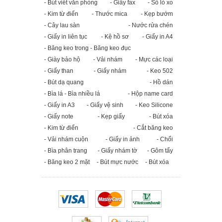
- Bút viết văn phòng
- Giấy fax
- Sổ lò xo
- Kim từ điển
- Thước mica
- Kẹp bướm
- Cây lau sàn
- Nước rửa chén
- Giấy in liên tục
- Kệ hồ sơ
- Giấy in A4
- Băng keo trong - Băng keo đục
- Giày bảo hộ
- Vải nhám
- Mực các loại
- Giấy than
- Giấy nhám
- Keo 502
- Bút dạ quang
- Hồ dán
- Bìa lá - Bìa nhiều lá
- Hộp name card
- Giấy in A3
- Giấy vệ sinh
- Keo Silicone
- Giấy note
- Kẹp giấy
- Bút xóa
- Kim từ điển
- Cắt băng keo
- Vải nhám cuộn
- Giấy in ảnh
- Chổi
- Bìa phân trang
- Giấy nhám tờ
- Gôm tẩy
- Băng keo 2 mặt
- Bút mực nước
- Bút xóa