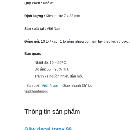
Quy cách :
Khổ A5
Định lượng :
Kích thước 7 x 33 mm
Sản xuất tại :
Việt Nam
Đóng gói: 1
0 tờ / xấp , 1 tờ gồm nhiều con tem tùy theo kích thước .
Bảo quản:
Nhiệt độ: 10 ~ 55º C.
Độ ẩm: 55 ~ 95% RH.
Tránh xa nguồn nhiệt, dầu mỡ.
Việt Nam
- Bán bởi
- Giao nhanh
3h*
bởi
vppkhanhngoc
Thông tin sản phẩm
Giấy decal tomy 99