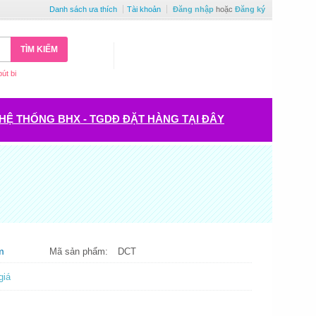
Danh sách ưa thích
Tài khoản
Đăng nhập
hoặc
Đăng ký
TÌM KIẾM
bút bi
HỆ THỐNG BHX - TGDĐ ĐẶT HÀNG TẠI ĐÂY
m
Mã sản phẩm:
DCT
giá