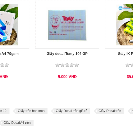
g A4 70gsm
Giấy decal Tomy 106 GP
Giấy IK 
VNĐ
9.000
VNĐ
65
ận 12
Giấy tròn hoc mon
Giấy Decal tròn giá rẻ
Giấy Decal tròn
Giấy Decal A4 tròn