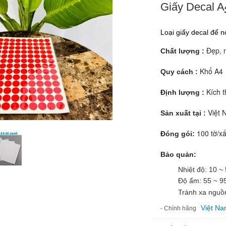
Giấy Decal A
Loại giấy decal để n
Đẹp, m
Chất lượng :
Khổ A4
Quy cách :
Kích 
Định lượng :
Việt 
Sản xuất tại :
100 tờ/x
Đóng gói:
Bảo quản:
Nhiệt độ: 10 ~ 
Độ ẩm: 55 ~ 9
Tránh xa nguồn
Việt N
- Chính hãng