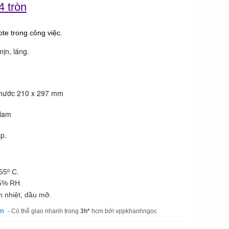
4
tròn
ote trong công việc.
ịn, láng.
thước 210 x 297 mm
Nam
ấp.
55º C.
5% RH.
 nhiệt, dầu mỡ.
am
- Có thể giao nhanh trong
3h*
hcm bởi vppkhanhngoc