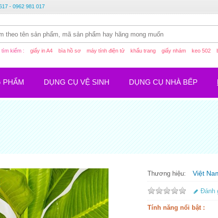
617 - 0962 981 017
tìm kiếm :
giấy in A4
bìa hồ sơ
máy tính điện tử
khẩu trang
giấy nhám
keo 502
G PHẨM
DỤNG CỤ VỆ SINH
DỤNG CỤ NHÀ BẾP
Việt Na
Thương hiệu:
Đánh 
Tính năng nổi bật :