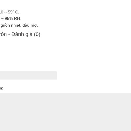
10 ~ 55º C.
 ~ 95% RH.
nguồn nhiệt, dầu mỡ.
ròn - Ðánh giá (0)
n: