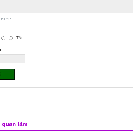
ợ HTML!
Tốt
:
n quan tâm