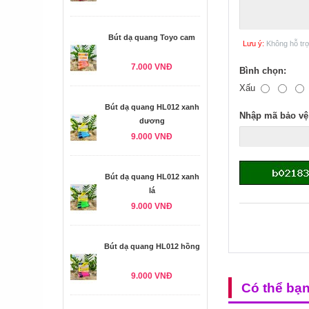
Bút dạ quang Toyo cam
Lưu ý:
Không hỗ tr
7.000 VNĐ
Bình chọn:
Xấu
Bút dạ quang HL012 xanh
Nhập mã bảo vệ
dương
9.000 VNĐ
Bút dạ quang HL012 xanh
lá
9.000 VNĐ
Bút dạ quang HL012 hồng
9.000 VNĐ
Có thể bạ