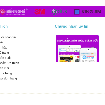
n ích
Chứng nhận uy tín
ký nhận tin
hệ
 nhập
 trang
sản xuất
phẩm ưa thích
ến mãi
trả hàng
 sử đơn hàng