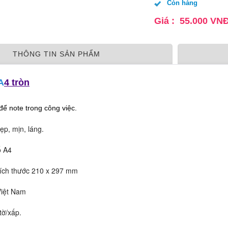
Còn hàng
Giá :
55.000
VN
THÔNG TIN SẢN PHẨM
A
4
tròn
để note trong công việc.
p, mịn, láng.
 A4
ích thước 210 x 297 mm
iệt Nam
tờ/xấp.