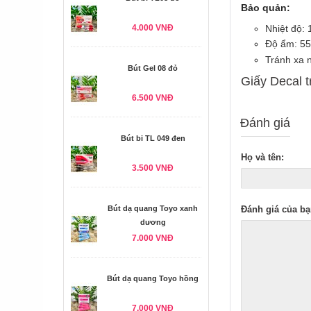
Bảo quản:
Nhiệt độ: 
4.000 VNĐ
Độ ẩm: 55
Tránh xa 
Bút Gel 08 đỏ
Giấy Decal t
6.500 VNĐ
Đánh giá
Bút bi TL 049 đen
Họ và tên:
3.500 VNĐ
Đánh giá của bạ
Bút dạ quang Toyo xanh
dương
7.000 VNĐ
Bút dạ quang Toyo hồng
7.000 VNĐ