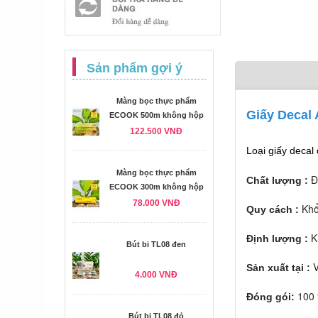
Sản phẩm gợi ý
Màng bọc thực phẩm
Giấy Decal 
ECOOK 500m không hộp
122.500 VNĐ
Loại giấy decal 
Màng bọc thực phẩm
Đẹ
Chất lượng :
ECOOK 300m không hộp
78.000 VNĐ
Khổ
Quy cách :
K
Định lượng :
Bút bi TL08 đen
V
Sản xuất tại :
4.000 VNĐ
100 
Đóng gói:
Bút bi TL08 đỏ