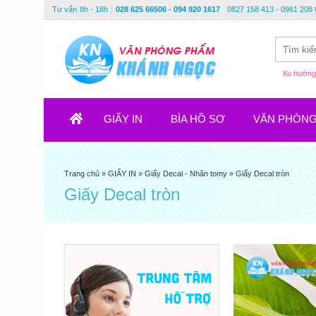
Tư vấn
8h - 18h
:
028 625 66506 - 094 920 1617
0827 158 413 - 0961 208 
Xu hướng 
GIẤY IN
BÌA HỒ SƠ
VĂN PHÒN
Trang chủ
»
GIẤY IN
»
Giấy Decal - Nhãn tomy
»
Giấy Decal tròn
Giấy Decal tròn