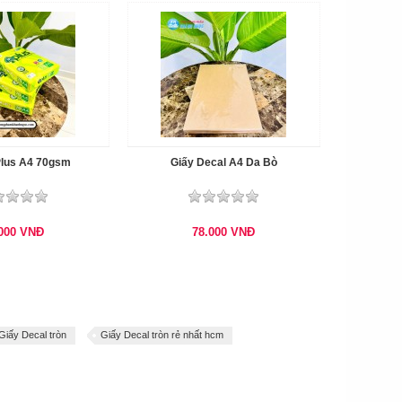
Plus A4 70gsm
Giấy Decal A4 Da Bò
.000
VNĐ
78.000
VNĐ
Giấy Decal tròn
Giấy Decal tròn rẻ nhất hcm