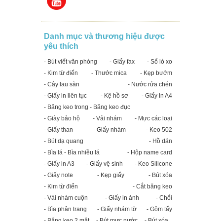
Danh mục và thương hiệu được
yêu thích
- Bút viết văn phòng
- Giấy fax
- Sổ lò xo
- Kim từ điển
- Thước mica
- Kẹp bướm
- Cây lau sàn
- Nước rửa chén
- Giấy in liên tục
- Kệ hồ sơ
- Giấy in A4
- Băng keo trong - Băng keo đục
- Giày bảo hộ
- Vải nhám
- Mực các loại
- Giấy than
- Giấy nhám
- Keo 502
- Bút dạ quang
- Hồ dán
- Bìa lá - Bìa nhiều lá
- Hộp name card
- Giấy in A3
- Giấy vệ sinh
- Keo Silicone
- Giấy note
- Kẹp giấy
- Bút xóa
- Kim từ điển
- Cắt băng keo
- Vải nhám cuộn
- Giấy in ảnh
- Chổi
- Bìa phân trang
- Giấy nhám tờ
- Gôm tẩy
- Băng keo 2 mặt
- Bút mực nước
- Bút xóa