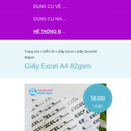
DỤNG CỤ VỆ SINH
DỤNG CỤ NHÀ BẾP
HỆ THỐNG BHX - TGDĐ ĐẶT HÀNG TẠI ĐÂY
Trang chủ
»
GIẤY IN
»
Giấy Excel
»
Giấy Excel A4
82gsm
Giấy Excel A4 82gsm
58.000
VNĐ