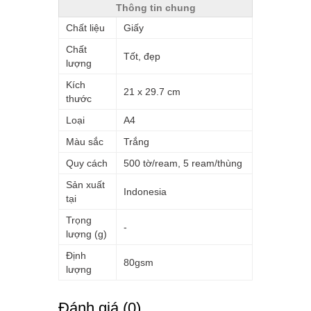
Thông tin chung
Chất liệu
Giấy
Chất
Tốt, đẹp
lượng
Kích
21 x 29.7 cm
thước
Loại
A4
Màu sắc
Trắng
Quy cách
500 tờ/ream, 5 ream/thùng
Sản xuất
Indonesia
tại
Trọng
-
lượng (g)
Định
80gsm
lượng
Ðánh giá (0)