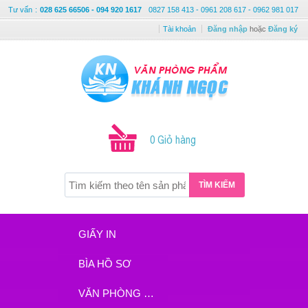
Tư vấn
:
028 625 66506 - 094 920 1617
0827 158 413 - 0961 208 617 - 0962 981 017
Tài khoản
Đăng nhập
hoặc
Đăng ký
0 Giỏ hàng
TÌM KIẾM
GIẤY IN
BÌA HỒ SƠ
VĂN PHÒNG PHẨM