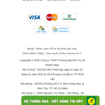
Mobile, Tablet, Ipad: Hỗ trợ độ phân giải rộng
320px,480px,768px. Trình duyệt:
Firefox
,
Chrome
,
IE>7
Copyright © 2026 Công ty TNHH Thương Mại Dịch Vụ SX
Khánh Ngọc
Mã số thuế : 0313517406 Thành lập ngày từ ngày 03
tháng 11 năm 2015 do Sở kế hoạch và đầu tư TP HCM
cấp.
Văn phòng : 69/23/13 Đường Số 3, P. Bình Hưng Hòa, Q.
Bình Tân, TP. Hồ Chí Minh
Kho hàng 1 : 310/6 Nguyễn Thị Thảnh , Tam Đông , Xã
Thới Tam Thôn , Huyện Hóc Môn
Kho hàng 2 : 68/2X Ấp Đông 1 , Xã Thới Tam Thôn ,