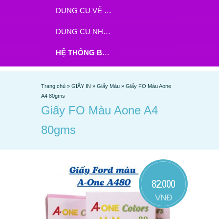
DỤNG CỤ VỆ SINH
DỤNG CỤ NHÀ BẾP
HỆ THỐNG BHX - TGDĐ ĐẶT HÀNG TẠI ĐÂY
Trang chủ
»
GIẤY IN
»
Giấy Màu
»
Giấy FO Màu Aone
A4 80gms
Giấy FO Màu Aone A4
80gms
82.000
VNĐ