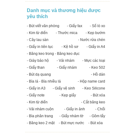
Danh mục và thương hiệu được
yêu thích
- Bút viết văn phòng
- Giấy fax
- Sổ lò xo
- Kim từ điển
- Thước mica
- Kẹp bướm
- Cây lau sàn
- Nước rửa chén
- Giấy in liên tục
- Kệ hồ sơ
- Giấy in A4
- Băng keo trong - Băng keo đục
- Giày bảo hộ
- Vải nhám
- Mực các loại
- Giấy than
- Giấy nhám
- Keo 502
- Bút dạ quang
- Hồ dán
- Bìa lá - Bìa nhiều lá
- Hộp name card
- Giấy in A3
- Giấy vệ sinh
- Keo Silicone
- Giấy note
- Kẹp giấy
- Bút xóa
- Kim từ điển
- Cắt băng keo
- Vải nhám cuộn
- Giấy in ảnh
- Chổi
- Bìa phân trang
- Giấy nhám tờ
- Gôm tẩy
- Băng keo 2 mặt
- Bút mực nước
- Bút xóa