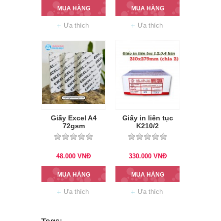
MUA HÀNG
MUA HÀNG
Ưa thích
Ưa thích
Giấy Excel A4
Giấy in liên tục
72gsm
K210/2
(210mmx279mm)
(1,2,3,4,5 liên)
48.000
VNĐ
330.000
VNĐ
MUA HÀNG
MUA HÀNG
Ưa thích
Ưa thích