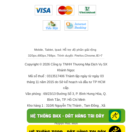
Mobile, Tablet, Ipad: Hỗ trợ độ phân giải rộng
320px,480px,768px. Trình duyệt:
Firefox
,
Chrome
,
IE>7
Copyright © 2026 Công ty TNHH Thương Mại Dịch Vụ SX
Khánh Ngọc
Mã số thuế : 0313517406 Thành lập ngày từ ngày 03
tháng 11 năm 2015 do Sở kế hoạch và đầu tư TP HCM
cấp.
Văn phòng : 69/23/13 Đường Số 3, P. Bình Hưng Hòa, Q.
Bình Tân, TP. Hồ Chí Minh
Kho hàng 1 : 310/6 Nguyễn Thị Thảnh , Tam Đông , Xã
Thới Tam Thôn , Huyện Hóc Môn
Kho hàng 2 : 68/2X Ấp Đông 1 , Xã Thới Tam Thôn ,
Huyện Hóc Môn
Điện thoại : 028 625 66506 - 0909 682 189 - 082 7158