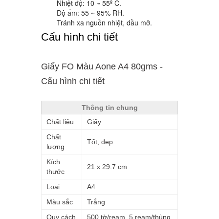
Nhiệt độ: 10 ~ 55º C.
Độ ẩm: 55 ~ 95% RH.
Tránh xa nguồn nhiệt, dầu mỡ.
Cấu hình chi tiết
Giấy FO Màu Aone A4 80gms -
Cấu hình chi tiết
Thông tin chung
Chất liệu
Giấy
Chất
Tốt, đẹp
lượng
Kích
21 x 29.7 cm
thước
Loại
A4
Màu sắc
Trắng
Quy cách
500 tờ/ream, 5 ream/thùng