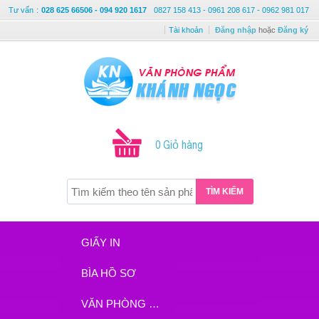
Tư vấn
:
028 625 66506 - 094 920 1617
0827 158 413 - 0961 208 617 - 0962 981 017
Tài khoản
Đăng nhập
hoặc
Đăng ký
0 Giỏ hàng
TÌM KIẾM
GIẤY IN
BÌA HỒ SƠ
VĂN PHÒNG PHẨM