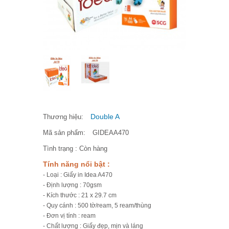
Double A
Thương hiệu:
Mã sản phẩm:
GIDEAA470
Tình trạng :
Còn hàng
Tính năng nổi bật :
- Loại : Giấy in Idea A470
- Định lượng : 70gsm
- Kích thước : 21 x 29.7 cm
- Quy cánh : 500 tờ/ream, 5 ream/thùng
- Đơn vị tính : ream
- Chất lượng : Giấy đẹp, mịn và láng