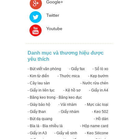
Google+
Twitter
Youtube
Danh mục và thương hiệu được
yêu thích
- Bút viết văn phòng
- Giấy fax
- Sổ lò xo
- Kim từ điển
- Thước mica
- Kẹp bướm
- Cây lau sàn
- Nước rửa chén
- Giấy in liên tục
- Kệ hồ sơ
- Giấy in A4
- Băng keo trong - Băng keo đục
- Giày bảo hộ
- Vải nhám
- Mực các loại
- Giấy than
- Giấy nhám
- Keo 502
- Bút dạ quang
- Hồ dán
- Bìa lá - Bìa nhiều lá
- Hộp name card
- Giấy in A3
- Giấy vệ sinh
- Keo Silicone