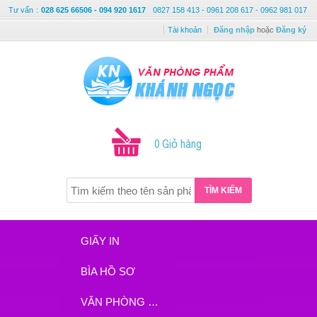
Tư vấn
:
028 625 66506 - 094 920 1617
0827 158 413 - 0961 208 617 - 0962 981 017
Tài khoản
Đăng nhập
hoặc
Đăng ký
0 Giỏ hàng
TÌM KIẾM
GIẤY IN
BÌA HỒ SƠ
VĂN PHÒNG PHẨM