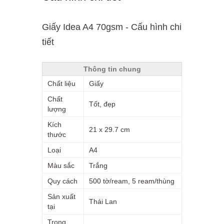
Giấy Idea A4 70gsm - Cấu hình chi
tiết
Thông tin chung
Chất liệu
Giấy
Chất
Tốt, đẹp
lượng
Kích
21 x 29.7 cm
thước
Loại
A4
Màu sắc
Trắng
Quy cách
500 tờ/ream, 5 ream/thùng
Sản xuất
Thái Lan
tại
Trọng