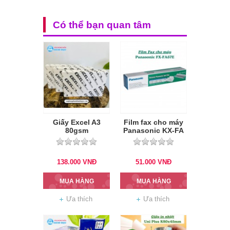
Có thể bạn quan tâm
Giấy Excel A3
Film fax cho máy
80gsm
Panasonic KX-FA
57E - 60m
138.000
VNĐ
51.000
VNĐ
MUA HÀNG
MUA HÀNG
Ưa thích
Ưa thích