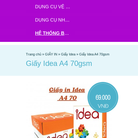
DỤNG CỤ VỆ SINH
DỤNG CỤ NHÀ BẾP
HỆ THỐNG BHX - TGDĐ ĐẶT HÀNG TẠI ĐÂY
Trang chủ
»
GIẤY IN
»
Giấy Idea
»
Giấy Idea A4 70gsm
Giấy Idea A4 70gsm
69.000
VNĐ