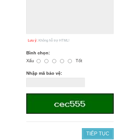
Lưu ý:
Không hỗ trợ HTML!
Bình chọn:
Xấu
Tốt
Nhập mã bảo vệ:
TIẾP TỤC