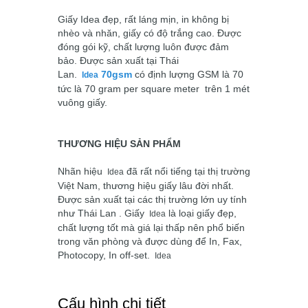
Giấy Idea đẹp, rất láng mịn, in không bị
nhèo và nhăn, giấy có độ trắng cao. Được
đóng gói kỹ, chất lượng luôn được đảm
bảo. Được sản xuất tại Thái
Lan.
70gsm
có định lượng GSM là 70
Idea
tức là 70 gram per square meter trên 1 mét
vuông giấy.
THƯƠNG HIỆU SẢN PHẨM
Nhãn hiệu
đã rất nổi tiếng tại thị trường
Idea
Việt Nam, thương hiệu giấy lâu đời nhất.
Được sản xuất tại các thị trường lớn uy tính
như Thái Lan . Giấy
là loại giấy đẹp,
Idea
chất lượng tốt mà giá lại thấp nên phổ biến
trong văn phòng và được dùng để In, Fax,
Photocopy, In off-set.
Idea
Cấu hình chi tiết