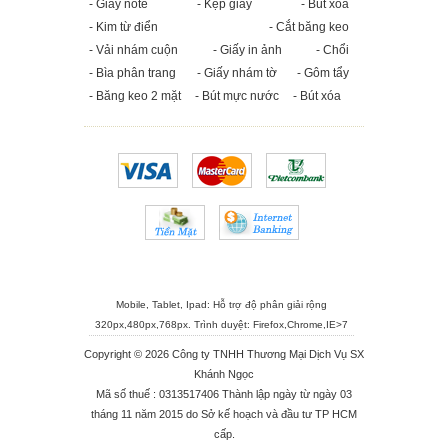
- Giấy note
- Kẹp giấy
- Bút xóa
- Kim từ điển
- Cắt băng keo
- Vải nhám cuộn
- Giấy in ảnh
- Chổi
- Bìa phân trang
- Giấy nhám tờ
- Gôm tẩy
- Băng keo 2 mặt
- Bút mực nước
- Bút xóa
Mobile, Tablet, Ipad: Hỗ trợ độ phân giải rộng
320px,480px,768px. Trình duyệt:
Firefox
,
Chrome
,
IE>7
Copyright © 2026 Công ty TNHH Thương Mại Dịch Vụ SX
Khánh Ngọc
Mã số thuế : 0313517406 Thành lập ngày từ ngày 03
tháng 11 năm 2015 do Sở kế hoạch và đầu tư TP HCM
cấp.