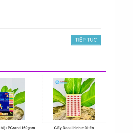
TIẾP TỤC
 biệt PGrand 160gsm
Giấy Decal hình mũi tên