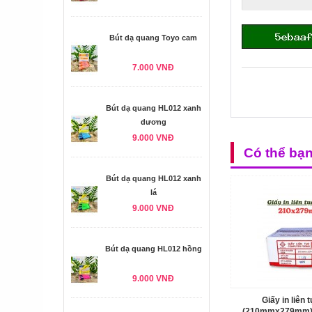
Bút dạ quang Toyo cam
7.000 VNĐ
Bút dạ quang HL012 xanh
dương
9.000 VNĐ
Có thể bạ
Bút dạ quang HL012 xanh
lá
9.000 VNĐ
Bút dạ quang HL012 hồng
9.000 VNĐ
Giấy in liên 
(210mmx279mm) (1