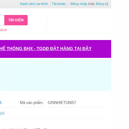
Danh sách ưa thích
Tài khoản
Đăng nhập
hoặc
Đăng ký
TÌM KIẾM
bút bi
HỆ THỐNG BHX - TGDĐ ĐẶT HÀNG TẠI ĐÂY
A
Mã sản phẩm:
GINNHIETUNI57
giá