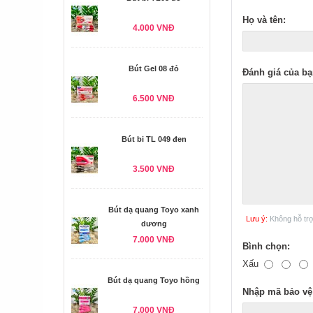
Họ và tên:
4.000 VNĐ
Bút Gel 08 đỏ
Đánh giá của bạ
6.500 VNĐ
Bút bi TL 049 đen
3.500 VNĐ
Bút dạ quang Toyo xanh
Lưu ý:
Không hỗ tr
dương
7.000 VNĐ
Bình chọn:
Xấu
Bút dạ quang Toyo hồng
Nhập mã bảo vệ
7.000 VNĐ