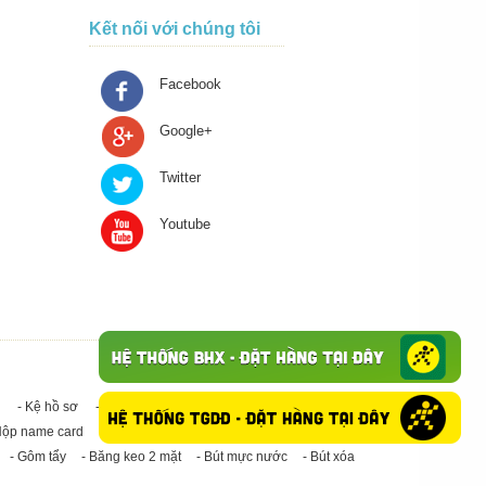
Kết nối với chúng tôi
Facebook
Google+
Twitter
Youtube
- Kệ hồ sơ
- Giấy in A4
- Băng keo trong - Băng keo đục
Hộp name card
- Giấy in A3
- Giấy vệ sinh
- Keo Silicone
- Gôm tẩy
- Băng keo 2 mặt
- Bút mực nước
- Bút xóa