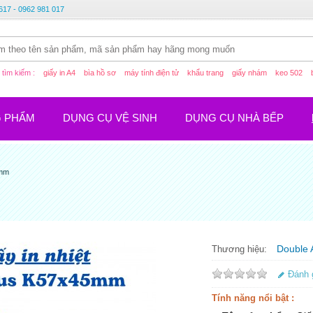
617 - 0962 981 017
tìm kiếm :
giấy in A4
bìa hồ sơ
máy tính điện tử
khẩu trang
giấy nhám
keo 502
G PHẨM
DỤNG CỤ VỆ SINH
DỤNG CỤ NHÀ BẾP
5mm
Double 
Thương hiệu:
Đánh 
Tính năng nổi bật :