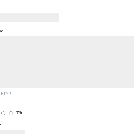
n:
ợ HTML!
Tốt
: