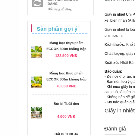
Giấy in nhiệt Uni
xe, biên nhận (AT
Sản phẩm gợi ý
Giấy in nhiệt là l
phí mực in.
Màng bọc thực phẩm
Kích thước:
Khổ 
ECOOK 500m không hộp
Chất lượng:
giấy 
122.500 VNĐ
Xuất xứ:
Nhật Bả
Bảo quản:
Màng bọc thực phẩm
- Để nơi khô ráo, n
ECOOK 300m không hộp
- Bạn nên lưu ý gi
78.000 VNĐ
- Khi mua giấy in 
cao quá sẽ biến t
- Không nên để giấ
- Khi bảo quản giấy
Bút bi TL08 đen
Giấy in nhiệ
4.000 VNĐ
Đánh giá
Bút bi TL08 đỏ