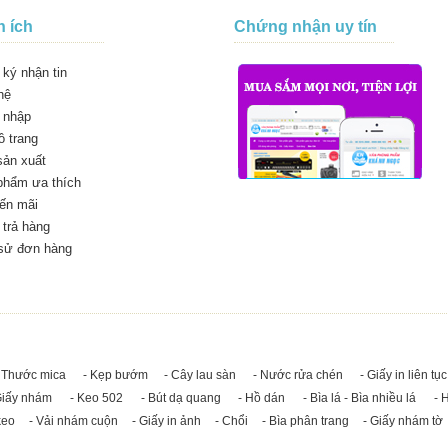
n ích
Chứng nhận uy tín
ký nhận tin
hệ
 nhập
 trang
sản xuất
phẩm ưa thích
ến mãi
trả hàng
 sử đơn hàng
 Thước mica
- Kẹp bướm
- Cây lau sàn
- Nước rửa chén
- Giấy in liên tục
Giấy nhám
- Keo 502
- Bút dạ quang
- Hồ dán
- Bìa lá - Bìa nhiều lá
- 
keo
- Vải nhám cuộn
- Giấy in ảnh
- Chổi
- Bìa phân trang
- Giấy nhám tờ