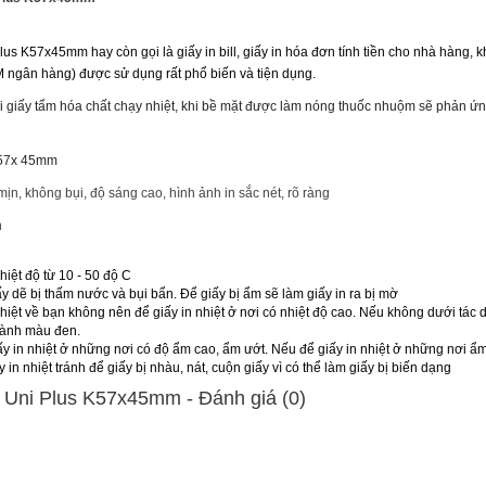
 Plus K57x45mm
hay còn gọi là giấy in bill, giấy in hóa đơn tính tiền cho nhà hàng,
M ngân hàng) được sử dụng rất phổ biến và tiện dụng.
oại giấy tẩm hóa chất chạy nhiệt, khi bề mặt được làm nóng thuốc nhuộm sẽ phản ứn
57x 45mm
mịn, không bụi, độ sáng cao, hình ảnh in sắc nét, rõ ràng
n
hiệt độ từ 10 - 50 độ C
ấy dẽ bị thấm nước và bụi bẩn. Để giấy bị ẩm sẽ làm giấy in ra bị mờ
nhiệt về bạn không nên để giấy in nhiệt ở nơi có nhiệt độ cao. Nếu không dưới tác d
hành màu đen.
y in nhiệt ở những nơi có độ ẩm cao, ẩm ướt. Nếu để giấy in nhiệt ở những nơi ẩm
 in nhiệt tránh để giấy bị nhàu, nát, cuộn giấy vì có thể làm giấy bị biến dạng
t Uni Plus K57x45mm - Ðánh giá (0)