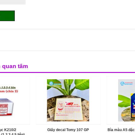
n quan tâm
tục K210/2
Giấy decal Tomy 107 GP
Bìa màu A5 đặc
,2,3,4,5 liên)