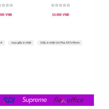
.000
VNĐ
14.000
VNĐ
x4
mua giấy in nhiệt
Giấy in nhiệt Uni Plus K57x45mm