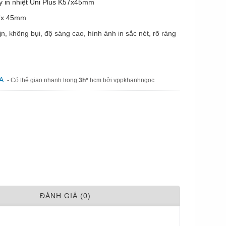
y in nhiệt Uni Plus K57x45mm
7x 45mm
ịn, không bụi, độ sáng cao, hình ảnh in sắc nét, rõ ràng
A
- Có thể giao nhanh trong
3h*
hcm bởi vppkhanhngoc
ÐÁNH GIÁ (0)