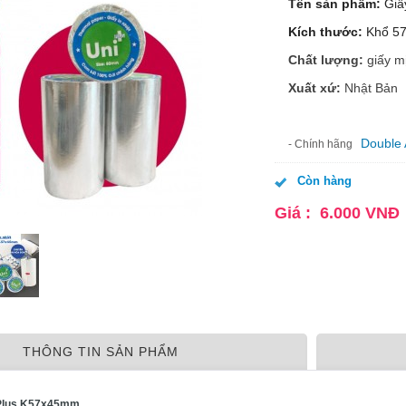
Tên sản phẩm:
Giấ
Kích thước:
Khổ 5
Chất lượng:
giấy m
Xuất xứ:
Nhật Bản
Double 
- Chính hãng
Còn hàng
Giá :
6.000
VNĐ
THÔNG TIN SẢN PHẨM
i Plus K57x45mm