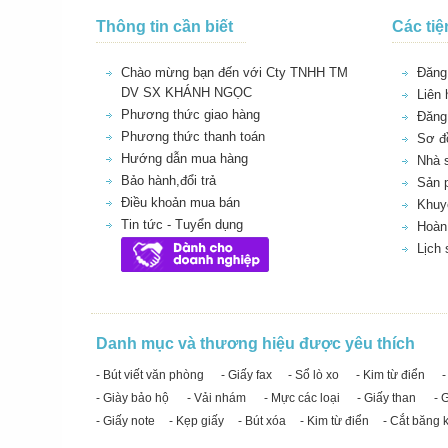
Thông tin cần biết
Các tiệ
Chào mừng bạn đến với Cty TNHH TM
Đăng 
DV SX KHÁNH NGỌC
Liên 
Phương thức giao hàng
Đăng
Phương thức thanh toán
Sơ đồ
Hướng dẫn mua hàng
Nhà 
Bảo hành,đổi trả
Sản 
Điều khoản mua bán
Khuy
Tin tức - Tuyển dụng
Hoàn 
Lịch
Danh mục và thương hiệu được yêu thích
- Bút viết văn phòng
- Giấy fax
- Sổ lò xo
- Kim từ điển
-
- Giày bảo hộ
- Vải nhám
- Mực các loại
- Giấy than
- 
- Giấy note
- Kẹp giấy
- Bút xóa
- Kim từ điển
- Cắt băng 