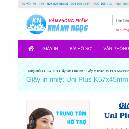
Tư vấn
8h - 18h
:
028 625 66506 - 094 920 1617
0827 158 413 - 0961 208 
Xu hướng 
GIẤY IN
BÌA HỒ SƠ
VĂN PHÒN
Trang chủ
»
GIẤY IN
»
Giấy fax-Film fax
»
Giấy in nhiệt Uni Plus K57x4
Giấy in nhiệt Uni Plus K57x45mm