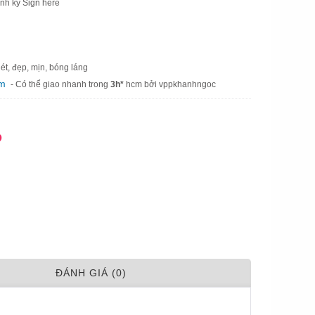
ình ký Sign here
ét, đẹp, mịn, bóng láng
am
- Có thể giao nhanh trong
3h*
hcm bởi vppkhanhngoc
Đ
ÐÁNH GIÁ (0)