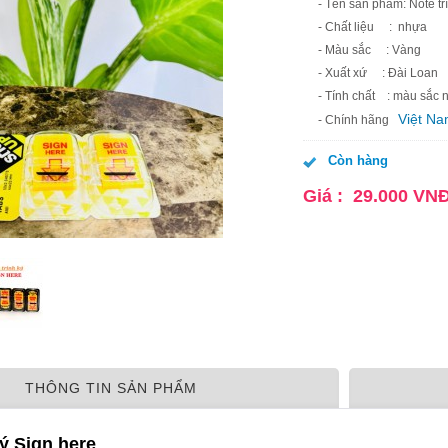
- Tên sản phẩm: Note tr
- Chất liệu : nhựa
- Màu sắc : Vàng
- Xuất xứ : Đài Loan
- Tính chất : màu sắc n
Việt N
- Chính hãng
Còn hàng
Giá :
29.000
VN
THÔNG TIN SẢN PHẨM
ký Sign here