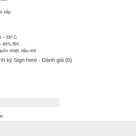
o xấp
 ~ 55º C.
 95% RH.
n nhiệt, dầu mỡ.
ình ký Sign here - Ðánh giá (0)
n: