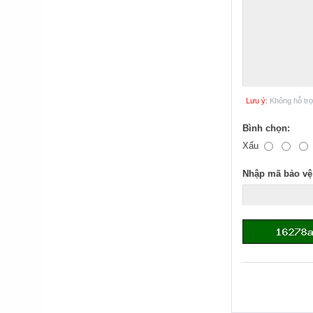
Lưu ý:
Không hỗ tr
Bình chọn:
Xấu
Nhập mã bảo vệ