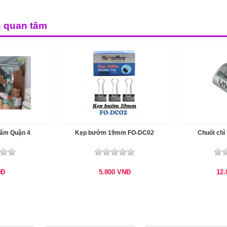
n quan tâm
hẩm Quận 4
Kẹp bướm 19mm FO-DC02
Chuốt chì
NĐ
5.800
VNĐ
12