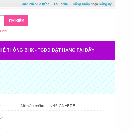
Danh sách ưa thích
Tài khoản
Đăng nhập
hoặc
Đăng ký
TÌM KIẾM
bút bi
HỆ THỐNG BHX - TGDĐ ĐẶT HÀNG TẠI ĐÂY
m
Mã sản phẩm:
NNSIGNHERE
giá