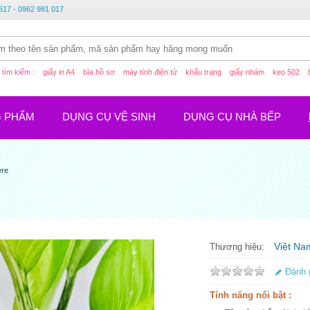
617 - 0962 981 017
tìm kiếm :
giấy in A4
bìa hồ sơ
máy tính điện tử
khẩu trang
giấy nhám
keo 502
G PHẨM
DỤNG CỤ VỆ SINH
DỤNG CỤ NHÀ BẾP
ere
Việt Na
Thương hiệu:
Đánh 
Tính năng nổi bật :