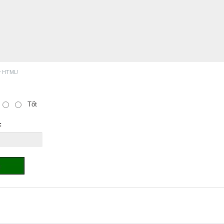
ợ HTML!
Tốt
: