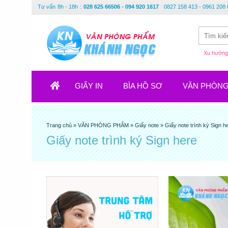
Tư vấn
8h - 18h
:
028 625 66506 - 094 920 1617
0827 158 413 - 0961 208 
Xu hướng 
GIẤY IN
BÌA HỒ SƠ
VĂN PHÒN
Trang chủ
»
VĂN PHÒNG PHẨM
»
Giấy note
»
Giấy note trình ký Sign h
Giấy note trình ký Sign here