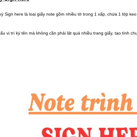
 ký Sign here là loại giấy note gồm nhiều tờ trong 1 xấp, chứa 1 lớp ke
u vị trí ký tên mà không cần phải lật quá nhiều trang giấy, tạo tính c