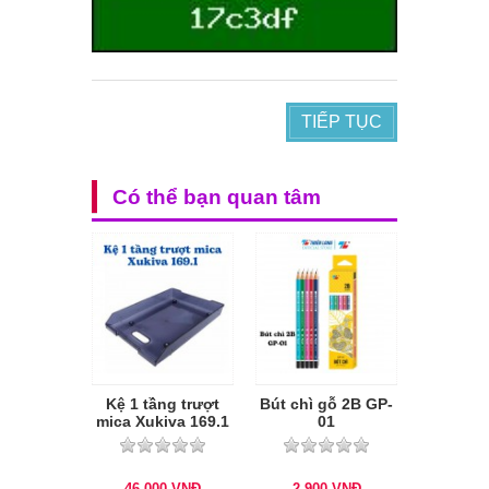
TIẾP TỤC
Có thể bạn quan tâm
Kệ 1 tầng trượt
Bút chì gỗ 2B GP-
mica Xukiva 169.1
01
46.000
VNĐ
2.900
VNĐ