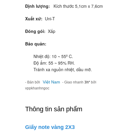
Định lượng:
Kích thước 5,1cm x 7,6cm
Xuất xứ:
Uni-T
Đóng gói:
Xấp
Bảo quản:
Nhiệt độ: 10 ~ 55º C.
Độ ẩm: 55 ~ 95% RH.
Tránh xa nguồn nhiệt, dầu mỡ.
Việt Nam
- Bán bởi
- Giao nhanh
3h*
bởi
vppkhanhngoc
Thông tin sản phẩm
Giấy note vàng 2X3