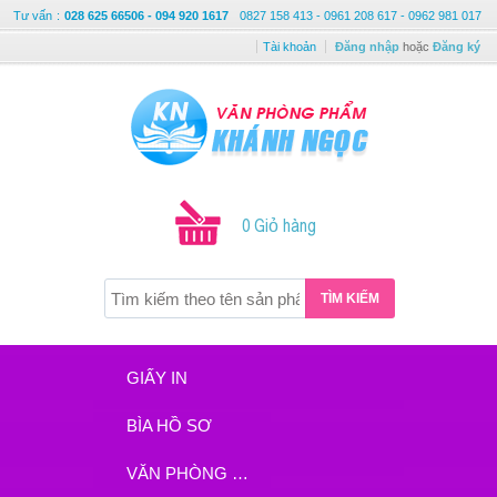
Tư vấn
:
028 625 66506 - 094 920 1617
0827 158 413 - 0961 208 617 - 0962 981 017
Tài khoản
Đăng nhập
hoặc
Đăng ký
0 Giỏ hàng
TÌM KIẾM
GIẤY IN
BÌA HỒ SƠ
VĂN PHÒNG PHẨM