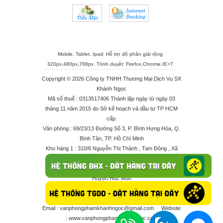
Mobile, Tablet, Ipad: Hỗ trợ độ phân giải rộng
320px,480px,768px. Trình duyệt:
Firefox
,
Chrome
,
IE>7
Copyright © 2026 Công ty TNHH Thương Mại Dịch Vụ SX
Khánh Ngọc
Mã số thuế : 0313517406 Thành lập ngày từ ngày 03
tháng 11 năm 2015 do Sở kế hoạch và đầu tư TP HCM
cấp.
Văn phòng : 69/23/13 Đường Số 3, P. Bình Hưng Hòa, Q.
Bình Tân, TP. Hồ Chí Minh
Kho hàng 1 : 310/6 Nguyễn Thị Thảnh , Tam Đông , Xã
Thới Tam Thôn , Huyện Hóc Môn
Kho hàng 2 : 68/2X Ấp Đông 1 , Xã Thới Tam Thôn ,
Huyện Hóc Môn
Điện thoại : 028 625 66506 - 0909 682 189 - 082 7158
413 - 096 298 10 17 - 0961 208 617
Email :
vanphongphamkhanhngoc@gmail.com
Website
:
www.vanphongphamkhanhngoc.com