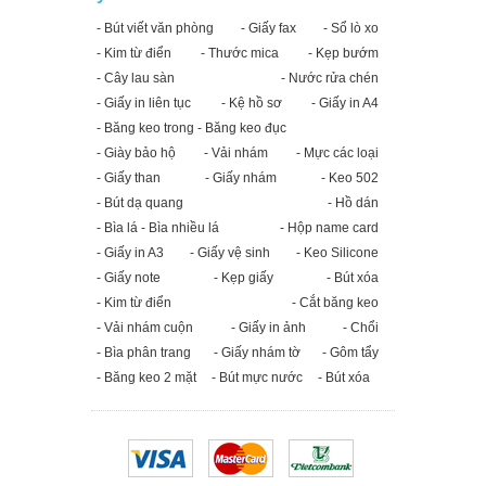
- Bút viết văn phòng
- Giấy fax
- Sổ lò xo
- Kim từ điển
- Thước mica
- Kẹp bướm
- Cây lau sàn
- Nước rửa chén
- Giấy in liên tục
- Kệ hồ sơ
- Giấy in A4
- Băng keo trong - Băng keo đục
- Giày bảo hộ
- Vải nhám
- Mực các loại
- Giấy than
- Giấy nhám
- Keo 502
- Bút dạ quang
- Hồ dán
- Bìa lá - Bìa nhiều lá
- Hộp name card
- Giấy in A3
- Giấy vệ sinh
- Keo Silicone
- Giấy note
- Kẹp giấy
- Bút xóa
- Kim từ điển
- Cắt băng keo
- Vải nhám cuộn
- Giấy in ảnh
- Chổi
- Bìa phân trang
- Giấy nhám tờ
- Gôm tẩy
- Băng keo 2 mặt
- Bút mực nước
- Bút xóa