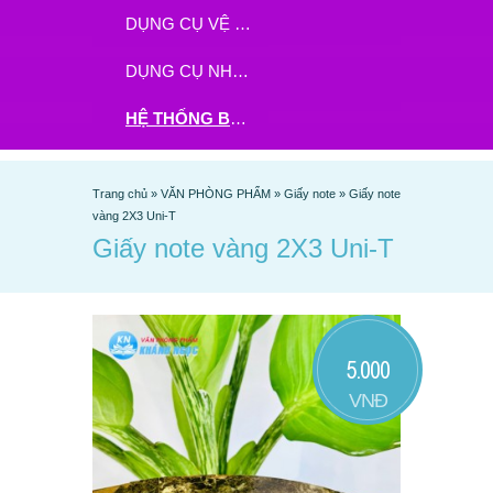
DỤNG CỤ VỆ SINH
DỤNG CỤ NHÀ BẾP
HỆ THỐNG BHX - TGDĐ ĐẶT HÀNG TẠI ĐÂY
Trang chủ
»
VĂN PHÒNG PHẨM
»
Giấy note
»
Giấy note
vàng 2X3 Uni-T
Giấy note vàng 2X3 Uni-T
5.000
VNĐ