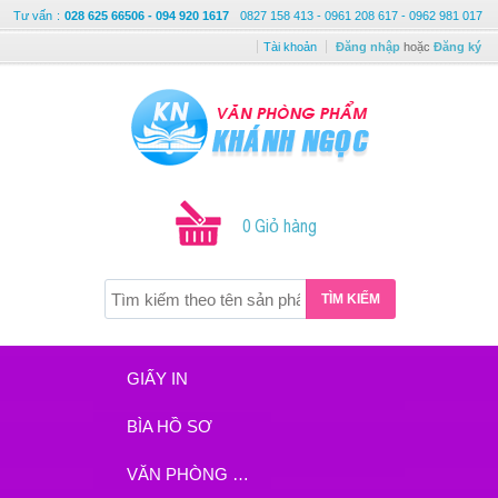
Tư vấn
:
028 625 66506 - 094 920 1617
0827 158 413 - 0961 208 617 - 0962 981 017
Tài khoản
Đăng nhập
hoặc
Đăng ký
0 Giỏ hàng
TÌM KIẾM
GIẤY IN
BÌA HỒ SƠ
VĂN PHÒNG PHẨM