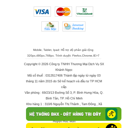
Mobile, Tablet, Ipad: Hỗ trợ độ phân giải rộng
320px,480px,768px. Trình duyệt:
Firefox
,
Chrome
,
IE>7
Copyright © 2026 Công ty TNHH Thương Mại Dịch Vụ SX
Khánh Ngọc
Mã số thuế : 0313517406 Thành lập ngày từ ngày 03
tháng 11 năm 2015 do Sở kế hoạch và đầu tư TP HCM
cấp.
Văn phòng : 69/23/13 Đường Số 3, P. Bình Hưng Hòa, Q.
Bình Tân, TP. Hồ Chí Minh
Kho hàng 1 : 310/6 Nguyễn Thị Thảnh , Tam Đông , Xã
Thới Tam Thôn , Huyện Hóc Môn
Kho hàng 2 : 68/2X Ấp Đông 1 , Xã Thới Tam Thôn ,
Huyện Hóc Môn
Điện thoại : 028 625 66506 - 0909 682 189 - 082 7158