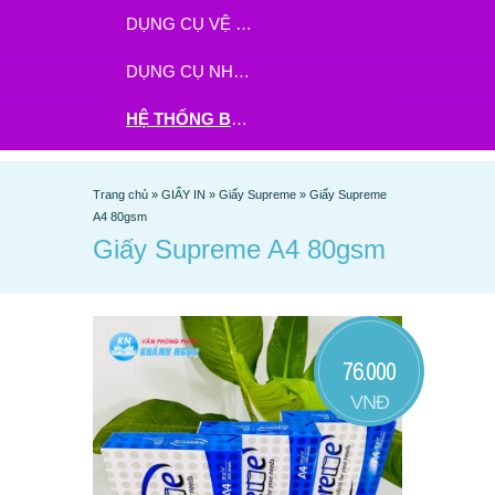
DỤNG CỤ VỆ SINH
DỤNG CỤ NHÀ BẾP
HỆ THỐNG BHX - TGDĐ ĐẶT HÀNG TẠI ĐÂY
Trang chủ
»
GIẤY IN
»
Giấy Supreme
»
Giấy Supreme
A4 80gsm
Giấy Supreme A4 80gsm
76.000
VNĐ