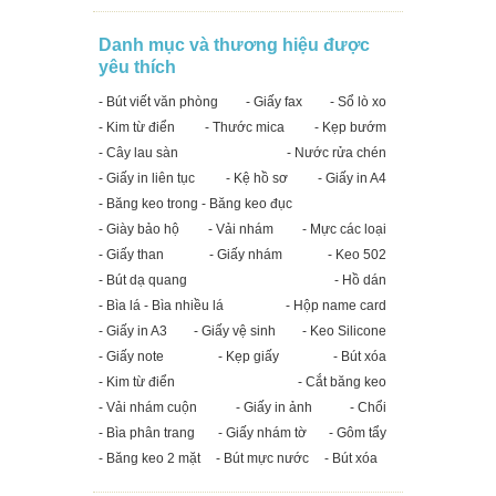
Danh mục và thương hiệu được
yêu thích
- Bút viết văn phòng
- Giấy fax
- Sổ lò xo
- Kim từ điển
- Thước mica
- Kẹp bướm
- Cây lau sàn
- Nước rửa chén
- Giấy in liên tục
- Kệ hồ sơ
- Giấy in A4
- Băng keo trong - Băng keo đục
- Giày bảo hộ
- Vải nhám
- Mực các loại
- Giấy than
- Giấy nhám
- Keo 502
- Bút dạ quang
- Hồ dán
- Bìa lá - Bìa nhiều lá
- Hộp name card
- Giấy in A3
- Giấy vệ sinh
- Keo Silicone
- Giấy note
- Kẹp giấy
- Bút xóa
- Kim từ điển
- Cắt băng keo
- Vải nhám cuộn
- Giấy in ảnh
- Chổi
- Bìa phân trang
- Giấy nhám tờ
- Gôm tẩy
- Băng keo 2 mặt
- Bút mực nước
- Bút xóa