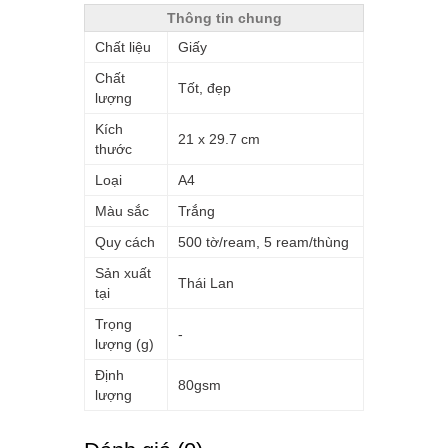
Thông tin chung
Chất liệu
Giấy
Chất
Tốt, đẹp
lượng
Kích
21 x 29.7 cm
thước
Loại
A4
Màu sắc
Trắng
Quy cách
500 tờ/ream, 5 ream/thùng
Sản xuất
Thái Lan
tại
Trọng
-
lượng (g)
Định
80gsm
lượng