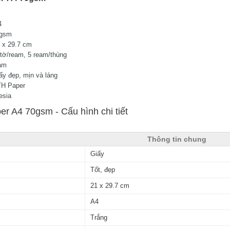
4
0gsm
1 x 29.7 cm
 tờ/ream, 5 ream/thùng
eam
ấy đẹp, mịn và láng
TH Paper
esia
r A4 70gsm - Cấu hình chi tiết
Thông tin chung
Giấy
Tốt, đẹp
21 x 29.7 cm
A4
Trắng