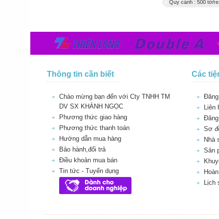
Quy cánh : 500 tờ/r
Thông tin cần biết
Các tiệ
Chào mừng bạn đến với Cty TNHH TM
Đăng 
DV SX KHÁNH NGỌC
Liên 
Phương thức giao hàng
Đăng
Phương thức thanh toán
Sơ đồ
Hướng dẫn mua hàng
Nhà 
Bảo hành,đổi trả
Sản 
Điều khoản mua bán
Khuy
Tin tức - Tuyển dụng
Hoàn 
Lịch