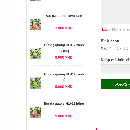
Bút dạ quang Toyo cam
7.000 VNĐ
Lưu ý:
Không hỗ tr
Bình chọn:
Bút dạ quang HL012 xanh
Xấu
dương
9.000 VNĐ
Nhập mã bảo vệ
Bút dạ quang HL012 xanh
lá
9.000 VNĐ
Bút dạ quang HL012 hồng
9.000 VNĐ