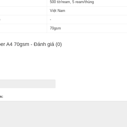
500 tờ/ream, 5 ream/thùng
Việt Nam
)
-
70gsm
er A4 70gsm - Ðánh giá (0)
n: