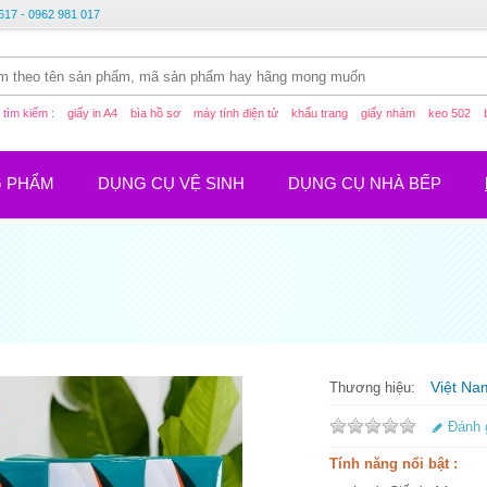
617 - 0962 981 017
tìm kiếm :
giấy in A4
bìa hồ sơ
máy tính điện tử
khẩu trang
giấy nhám
keo 502
G PHẨM
DỤNG CỤ VỆ SINH
DỤNG CỤ NHÀ BẾP
Việt Na
Thương hiệu:
Đánh 
Tính năng nổi bật :