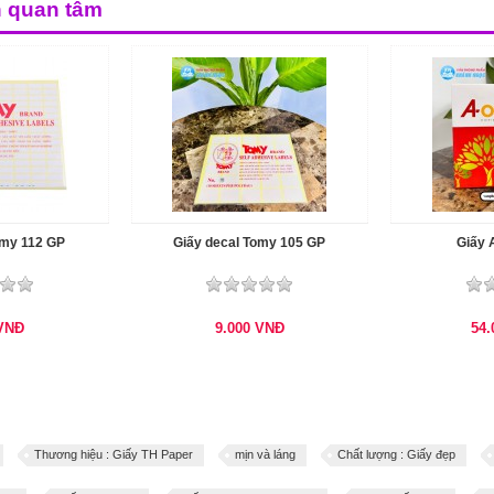
n quan tâm
omy 112 GP
Giấy decal Tomy 105 GP
Giấy 
VNĐ
9.000
VNĐ
54
Thương hiệu : Giấy TH Paper
mịn và láng
Chất lượng : Giấy đẹp