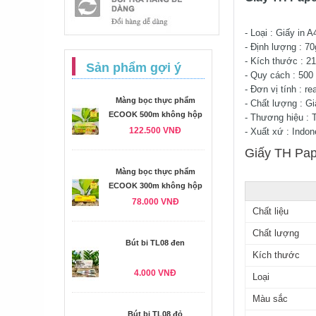
- Loại : Giấy in A
- Định lượng : 7
- Kích thước : 2
Sản phẩm gợi ý
- Quy cách : 500
- Đơn vị tính : r
Màng bọc thực phẩm
- Chất lượng : Gi
ECOOK 500m không hộp
- Thương hiệu : 
122.500 VNĐ
- Xuất xứ : Indon
Giấy TH Pape
Màng bọc thực phẩm
ECOOK 300m không hộp
78.000 VNĐ
Chất liệu
Chất lượng
Bút bi TL08 đen
Kích thước
4.000 VNĐ
Loại
Màu sắc
Bút bi TL08 đỏ