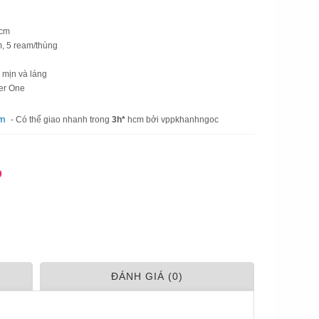
 cm
m, 5 ream/thùng
, mịn và láng
er One
am
- Có thể giao nhanh trong
3h*
hcm bởi vppkhanhngoc
Đ
ÐÁNH GIÁ (0)