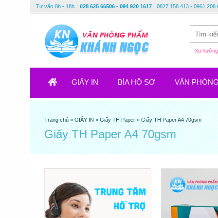
Tư vấn
8h - 18h
:
028 625 66506 - 094 920 1617
0827 158 413 - 0961 208 
Xu hướng 
GIẤY IN
BÌA HỒ SƠ
VĂN PHÒN
Trang chủ
»
GIẤY IN
»
Giấy TH Paper
»
Giấy TH Paper A4 70gsm
Giấy TH Paper A4 70gsm