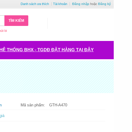
Danh sách ưa thích
Tài khoản
Đăng nhập
hoặc
Đăng ký
TÌM KIẾM
bút bi
HỆ THỐNG BHX - TGDĐ ĐẶT HÀNG TẠI ĐÂY
m
Mã sản phẩm:
GTH-A470
giá