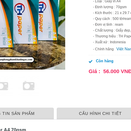
- Loại : Giấy in A4
- Định lượng : 70gsm
- Kích thước : 21 x 29.7
- Quy cách : 500 tờ/rea
- Đơn vị tính : ream
- Chất lượng : Giấy đẹp
- Thương hiệu : TH Pap
- Xuất xứ : Indonesia
Việt N
- Chính hãng
Còn hàng
Giá :
56.000
VN
 TIN SẢN PHẨM
CẤU HÌNH CHI TIẾT
r
A4 70gsm