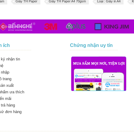
eam
Giấy TH Paper
Giấy TH Paper A4 70gsm
Loại : Giấy in A4
K
n ích
Chứng nhận uy tín
ký nhận tin
hệ
 nhập
 trang
sản xuất
phẩm ưa thích
ến mãi
trả hàng
 sử đơn hàng