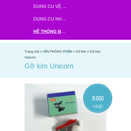
DỤNG CỤ VỆ SINH
DỤNG CỤ NHÀ BẾP
HỆ THỐNG BHX - TGDĐ ĐẶT HÀNG TẠI ĐÂY
Trang chủ
»
VĂN PHÒNG PHẨM
»
Gỡ Kim
»
Gỡ kim
Unicorn
Gỡ kim Unicorn
8.000
VNĐ