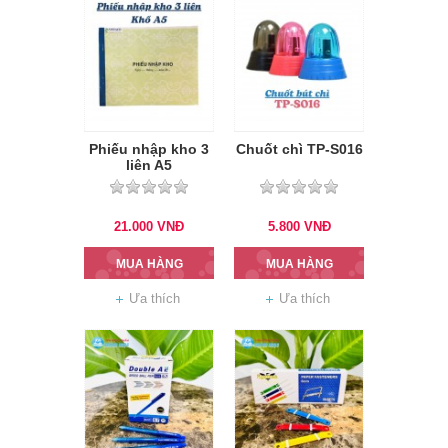
Phiếu nhập kho 3
Chuốt chì TP-S016
liên A5
21.000
VNĐ
5.800
VNĐ
MUA HÀNG
MUA HÀNG
Ưa thích
Ưa thích