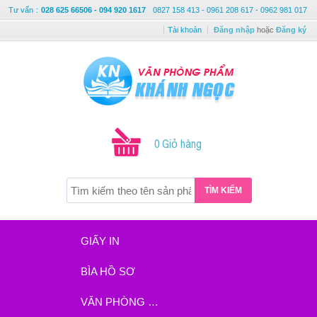
Tư vấn
:
028 625 66506 - 094 920 1617
0827 158 413 - 0961 208 617 - 0962 981 017
Tài khoản
Đăng nhập
hoặc
Đăng ký
0 Giỏ hàng
TÌM KIẾM
GIẤY IN
BÌA HỒ SƠ
VĂN PHÒNG PHẨM