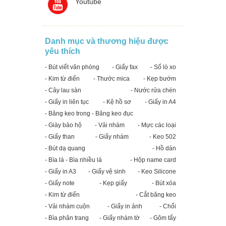
Youtube
Danh mục và thương hiệu được
yêu thích
- Bút viết văn phòng
- Giấy fax
- Sổ lò xo
- Kim từ điển
- Thước mica
- Kẹp bướm
- Cây lau sàn
- Nước rửa chén
- Giấy in liên tục
- Kệ hồ sơ
- Giấy in A4
- Băng keo trong - Băng keo đục
- Giày bảo hộ
- Vải nhám
- Mực các loại
- Giấy than
- Giấy nhám
- Keo 502
- Bút dạ quang
- Hồ dán
- Bìa lá - Bìa nhiều lá
- Hộp name card
- Giấy in A3
- Giấy vệ sinh
- Keo Silicone
- Giấy note
- Kẹp giấy
- Bút xóa
- Kim từ điển
- Cắt băng keo
- Vải nhám cuộn
- Giấy in ảnh
- Chổi
- Bìa phân trang
- Giấy nhám tờ
- Gôm tẩy