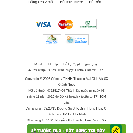
- Băng keo 2 mặt
- Bút mực nước
- Bút xóa
Mobile, Tablet, Ipad: Hỗ trợ độ phân giải rộng
320px,480px,768px. Trình duyệt:
Firefox
,
Chrome
,
IE>7
Copyright © 2026 Công ty TNHH Thương Mại Dịch Vụ SX
Khánh Ngọc
Mã số thuế : 0313517406 Thành lập ngày từ ngày 03
tháng 11 năm 2015 do Sở kế hoạch và đầu tư TP HCM
cấp.
Văn phòng : 69/23/13 Đường Số 3, P. Bình Hưng Hòa, Q.
Bình Tân, TP. Hồ Chí Minh
Kho hàng 1 : 310/6 Nguyễn Thị Thảnh , Tam Đông , Xã
Thới Tam Thôn , Huyện Hóc Môn
Kho hàng 2 : 68/2X Ấp Đông 1 , Xã Thới Tam Thôn ,