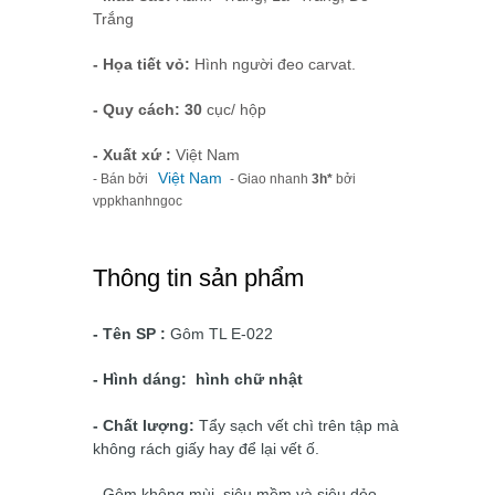
Trắng
- Họa tiết vỏ:
Hình người đeo carvat.
- Quy cách: 30
cục/ hộp
- Xuất xứ :
Việt Nam
Việt Nam
- Bán bởi
- Giao nhanh
3h*
bởi
vppkhanhngoc
Thông tin sản phẩm
- Tên SP :
Gôm TL E-022
- Hình dáng: hình chữ nhật
- Chất lượng:
Tẩy sạch vết chì trên tập mà
không rách giấy hay để lại vết ố.
- Gôm không mùi, siêu mềm và siêu dẻo,