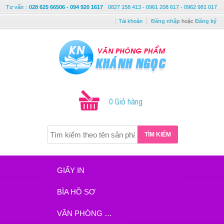
Tư vấn
:
028 625 66506 - 094 920 1617
0827 158 413 - 0961 208 617 - 0962 981 017
Tài khoản
Đăng nhập
hoặc
Đăng ký
0 Giỏ hàng
TÌM KIẾM
GIẤY IN
BÌA HỒ SƠ
VĂN PHÒNG PHẨM