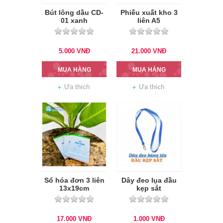
Bút lông dầu CD-
Phiếu xuất kho 3
01 xanh
liên A5
5.000
VNĐ
21.000
VNĐ
MUA HÀNG
MUA HÀNG
Ưa thích
Ưa thích
Sổ hóa đơn 3 liên
Dây đeo lụa đầu
13x19cm
kẹp sắt
17.000
VNĐ
1.000
VNĐ