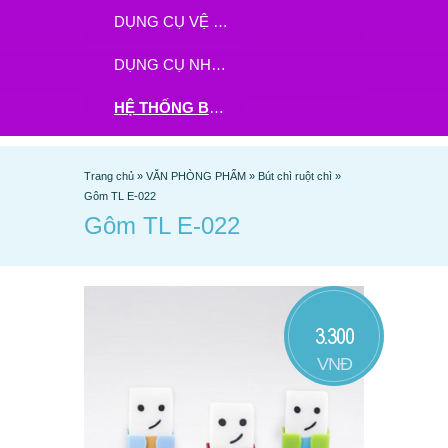
DỤNG CỤ VỆ SINH
DỤNG CỤ NHÀ BẾP
HỆ THỐNG BHX - TGDĐ ĐẶT HÀNG TẠI ĐÂY
Trang chủ
»
VĂN PHÒNG PHẨM
»
Bút chì ruột chì
»
Gôm TL E-022
Gôm TL E-022
3.300
VNĐ