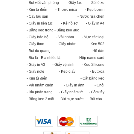
- Bút viết văn phòng
- Giấy fax
- Sổ lò xo
- Kim từ điển
- Thước mica
- Kẹp bướm
- Cây lau sàn
- Nước rửa chén
- Giấy in liên tục
- Kệ hồ sơ
- Giấy in A4
- Băng keo trong - Băng keo đục
- Giày bảo hộ
- Vải nhám
- Mực các loại
- Giấy than
- Giấy nhám
- Keo 502
- Bút dạ quang
- Hồ dán
- Bìa lá - Bìa nhiều lá
- Hộp name card
- Giấy in A3
- Giấy vệ sinh
- Keo Silicone
- Giấy note
- Kẹp giấy
- Bút xóa
- Kim từ điển
- Cắt băng keo
- Vải nhám cuộn
- Giấy in ảnh
- Chổi
- Bìa phân trang
- Giấy nhám tờ
- Gôm tẩy
- Băng keo 2 mặt
- Bút mực nước
- Bút xóa