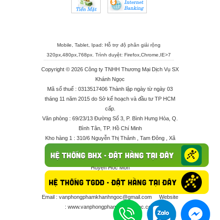
Mobile, Tablet, Ipad: Hỗ trợ độ phân giải rộng
320px,480px,768px. Trình duyệt:
Firefox
,
Chrome
,
IE>7
Copyright © 2026 Công ty TNHH Thương Mại Dịch Vụ SX
Khánh Ngọc
Mã số thuế : 0313517406 Thành lập ngày từ ngày 03
tháng 11 năm 2015 do Sở kế hoạch và đầu tư TP HCM
cấp.
Văn phòng : 69/23/13 Đường Số 3, P. Bình Hưng Hòa, Q.
Bình Tân, TP. Hồ Chí Minh
Kho hàng 1 : 310/6 Nguyễn Thị Thảnh , Tam Đông , Xã
Thới Tam Thôn , Huyện Hóc Môn
Kho hàng 2 : 68/2X Ấp Đông 1 , Xã Thới Tam Thôn ,
Huyện Hóc Môn
Điện thoại : 028 625 66506 - 0909 682 189 - 082 7158
413 - 096 298 10 17 - 0961 208 617
Email :
vanphongphamkhanhngoc@gmail.com
Website
:
www.vanphongphamkhanhngoc.com