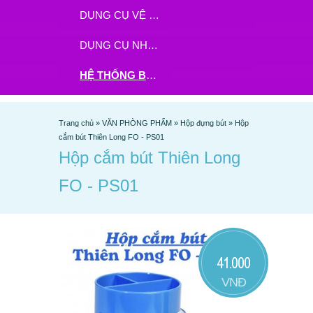
DỤNG CỤ VỆ SINH
DỤNG CỤ NHÀ BẾP
HỆ THỐNG BHX - TGDĐ ĐẶT HÀNG TẠI ĐÂY
Trang chủ
»
VĂN PHÒNG PHẨM
»
Hộp đựng bút
»
Hộp
cắm bút Thiên Long FO - PS01
Hộp cắm bút Thiên Long
FO - PS01
41.000
VNĐ