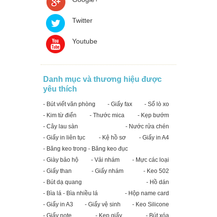
Twitter
Youtube
Danh mục và thương hiệu được
yêu thích
- Bút viết văn phòng
- Giấy fax
- Sổ lò xo
- Kim từ điển
- Thước mica
- Kẹp bướm
- Cây lau sàn
- Nước rửa chén
- Giấy in liên tục
- Kệ hồ sơ
- Giấy in A4
- Băng keo trong - Băng keo đục
- Giày bảo hộ
- Vải nhám
- Mực các loại
- Giấy than
- Giấy nhám
- Keo 502
- Bút dạ quang
- Hồ dán
- Bìa lá - Bìa nhiều lá
- Hộp name card
- Giấy in A3
- Giấy vệ sinh
- Keo Silicone
- Giấy note
- Kẹp giấy
- Bút xóa