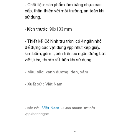
- Chất liệu: s
ản phẩm làm bằng nhựa cao
cấp, thân thiện với môi trường, an toàn khi
sử dụng.
- Kích thước:
90x133 mm
- Thiết kế: Có hình trụ tròn, có 4 ngăn nhỏ
để đựng các vật dụng vpp như: kẹp giấy,
kim bấm, gôm..., bên trên có ngăn đựng bút
viết, kéo, thước rất tiện khi sử dụng.
- Màu sắc: xanh dương, đen, xám
- Xuất xứ : Việt Nam
Việt Nam
- Bán bởi
- Giao nhanh
3h*
bởi
vppkhanhngoc