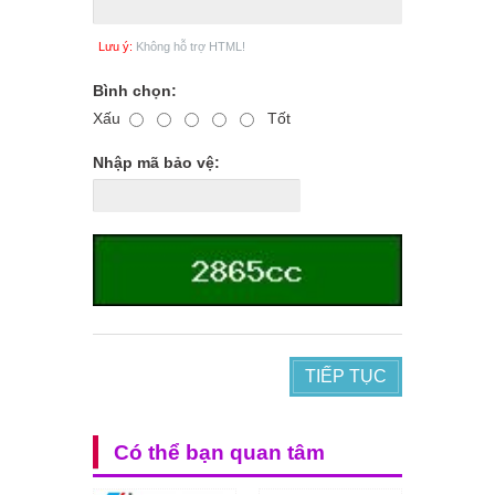
Lưu ý:
Không hỗ trợ HTML!
Bình chọn:
Xấu
Tốt
Nhập mã bảo vệ:
TIẾP TỤC
Có thể bạn quan tâm