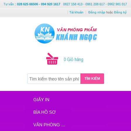
Tư vấn
:
028 625 66506 - 094 920 1617
0827 158 413 - 0961 208 617 - 0962 981 017
Tài khoản
Đăng nhập
hoặc
Đăng ký
0 Giỏ hàng
TÌM KIẾM
GIẤY IN
BÌA HỒ SƠ
VĂN PHÒNG PHẨM