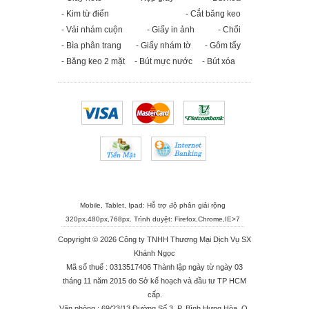
- Kim từ điển
- Cắt băng keo
- Vải nhám cuộn
- Giấy in ảnh
- Chổi
- Bìa phân trang
- Giấy nhám tờ
- Gôm tẩy
- Băng keo 2 mặt
- Bút mực nước
- Bút xóa
Mobile, Tablet, Ipad: Hỗ trợ độ phân giải rộng
320px,480px,768px. Trình duyệt:
Firefox
,
Chrome
,
IE>7
Copyright © 2026 Công ty TNHH Thương Mại Dịch Vụ SX
Khánh Ngọc
Mã số thuế : 0313517406 Thành lập ngày từ ngày 03
tháng 11 năm 2015 do Sở kế hoạch và đầu tư TP HCM
cấp.
Văn phòng : 69/23/13 Đường Số 3, P. Bình Hưng Hòa, Q.