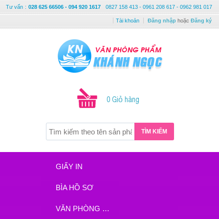
Tư vấn
:
028 625 66506 - 094 920 1617
0827 158 413 - 0961 208 617 - 0962 981 017
Tài khoản
Đăng nhập
hoặc
Đăng ký
0 Giỏ hàng
TÌM KIẾM
GIẤY IN
BÌA HỒ SƠ
VĂN PHÒNG PHẨM