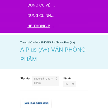
DỤNG CỤ VỆ SINH
DỤNG CỤ NHÀ BẾP
HỆ THỐNG BHX - TGDĐ ĐẶT HÀNG TẠI ĐÂY
Trang chủ
»
VĂN PHÒNG PHẨM
»
A Plus (A+)
A Plus (A+) VĂN PHÒNG
PHẨM
Sắp xếp:
Liệt kê:
Theo giá (Cao >
Thấp)
36