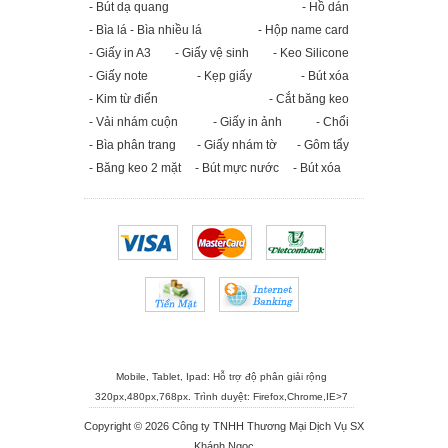
- Bút dạ quang
- Hồ dán
- Bìa lá - Bìa nhiều lá
- Hộp name card
- Giấy in A3
- Giấy vệ sinh
- Keo Silicone
- Giấy note
- Kẹp giấy
- Bút xóa
- Kim từ điển
- Cắt băng keo
- Vải nhám cuộn
- Giấy in ảnh
- Chổi
- Bìa phân trang
- Giấy nhám tờ
- Gôm tẩy
- Băng keo 2 mặt
- Bút mực nước
- Bút xóa
Mobile, Tablet, Ipad: Hỗ trợ độ phân giải rộng
320px,480px,768px. Trình duyệt:
Firefox
,
Chrome
,
IE>7
Copyright © 2026 Công ty TNHH Thương Mại Dịch Vụ SX
Khánh Ngọc