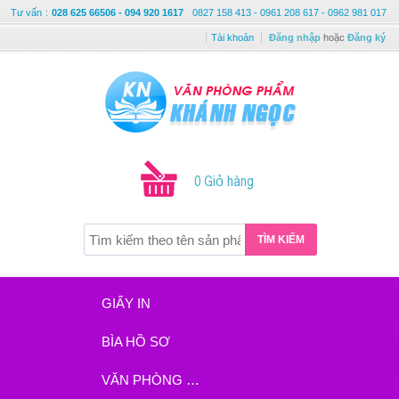
Tư vấn
:
028 625 66506 - 094 920 1617
0827 158 413 - 0961 208 617 - 0962 981 017
Tài khoản
Đăng nhập
hoặc
Đăng ký
0 Giỏ hàng
TÌM KIẾM
GIẤY IN
BÌA HỒ SƠ
VĂN PHÒNG PHẨM