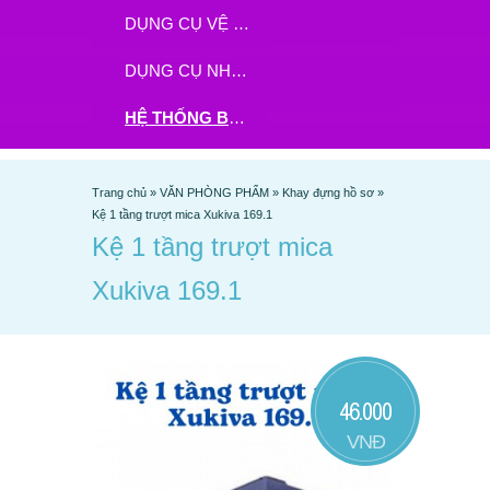
DỤNG CỤ VỆ SINH
DỤNG CỤ NHÀ BẾP
HỆ THỐNG BHX - TGDĐ ĐẶT HÀNG TẠI ĐÂY
Trang chủ
»
VĂN PHÒNG PHẨM
»
Khay đựng hồ sơ
»
Kệ 1 tầng trượt mica Xukiva 169.1
Kệ 1 tầng trượt mica
Xukiva 169.1
46.000
VNĐ