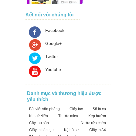
Kết nối với chúng tôi
Facebook
Google+
Twitter
Youtube
Danh mục và thương hiệu được
yêu thích
- Bút viết văn phòng
- Giấy fax
- Sổ lò xo
- Kim từ điển
- Thước mica
- Kẹp bướm
- Cây lau sàn
- Nước rửa chén
- Giấy in liên tục
- Kệ hồ sơ
- Giấy in A4