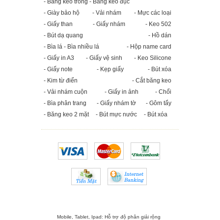
- Băng keo trong - Băng keo đục
- Giày bảo hộ
- Vải nhám
- Mực các loại
- Giấy than
- Giấy nhám
- Keo 502
- Bút dạ quang
- Hồ dán
- Bìa lá - Bìa nhiều lá
- Hộp name card
- Giấy in A3
- Giấy vệ sinh
- Keo Silicone
- Giấy note
- Kẹp giấy
- Bút xóa
- Kim từ điển
- Cắt băng keo
- Vải nhám cuộn
- Giấy in ảnh
- Chổi
- Bìa phân trang
- Giấy nhám tờ
- Gôm tẩy
- Băng keo 2 mặt
- Bút mực nước
- Bút xóa
Mobile, Tablet, Ipad: Hỗ trợ độ phân giải rộng