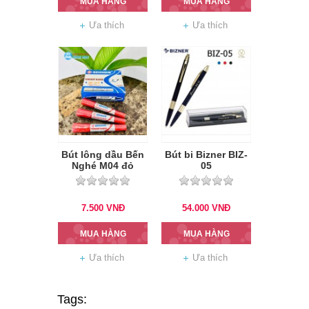
MUA HÀNG
MUA HÀNG
Ưa thích
Ưa thích
Bút lông dầu Bến
Bút bi Bizner BIZ-
Nghé M04 đỏ
05
7.500
VNĐ
54.000
VNĐ
MUA HÀNG
MUA HÀNG
Ưa thích
Ưa thích
Tags: