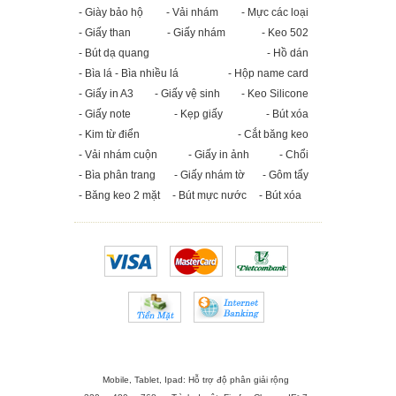
- Giày bảo hộ
- Vải nhám
- Mực các loại
- Giấy than
- Giấy nhám
- Keo 502
- Bút dạ quang
- Hồ dán
- Bìa lá - Bìa nhiều lá
- Hộp name card
- Giấy in A3
- Giấy vệ sinh
- Keo Silicone
- Giấy note
- Kẹp giấy
- Bút xóa
- Kim từ điển
- Cắt băng keo
- Vải nhám cuộn
- Giấy in ảnh
- Chổi
- Bìa phân trang
- Giấy nhám tờ
- Gôm tẩy
- Băng keo 2 mặt
- Bút mực nước
- Bút xóa
Mobile, Tablet, Ipad: Hỗ trợ độ phân giải rộng