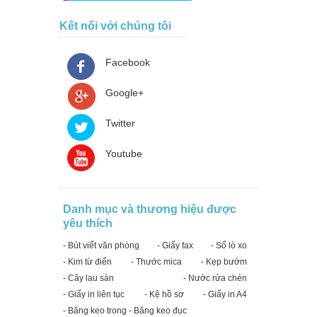
Kết nối với chúng tôi
Facebook
Google+
Twitter
Youtube
Danh mục và thương hiệu được
yêu thích
- Bút viết văn phòng
- Giấy fax
- Sổ lò xo
- Kim từ điển
- Thước mica
- Kẹp bướm
- Cây lau sàn
- Nước rửa chén
- Giấy in liên tục
- Kệ hồ sơ
- Giấy in A4
- Băng keo trong - Băng keo đục