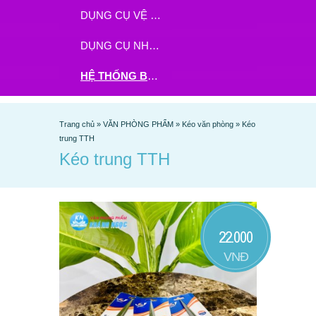
DỤNG CỤ VỆ SINH
DỤNG CỤ NHÀ BẾP
HỆ THỐNG BHX - TGDĐ ĐẶT HÀNG TẠI ĐÂY
Trang chủ
»
VĂN PHÒNG PHẨM
»
Kéo văn phòng
»
Kéo
trung TTH
Kéo trung TTH
22.000
VNĐ