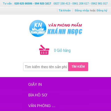
Tư vấn
:
028 625 66506 - 094 920 1617
0827 158 413 - 0961 208 617 - 0962 981 017
Tài khoản
Đăng nhập
hoặc
Đăng ký
0 Giỏ hàng
TÌM KIẾM
GIẤY IN
BÌA HỒ SƠ
VĂN PHÒNG PHẨM