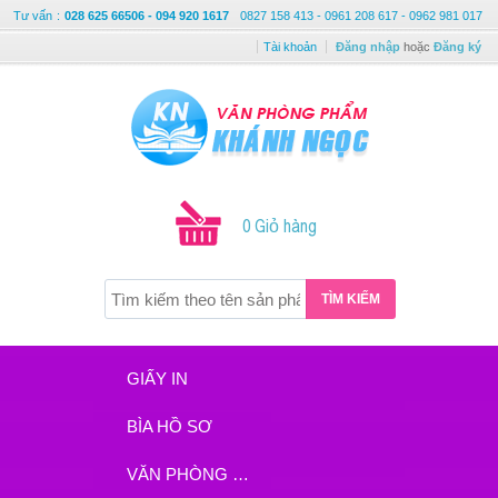
Tư vấn
:
028 625 66506 - 094 920 1617
0827 158 413 - 0961 208 617 - 0962 981 017
Tài khoản
Đăng nhập
hoặc
Đăng ký
0 Giỏ hàng
TÌM KIẾM
GIẤY IN
BÌA HỒ SƠ
VĂN PHÒNG PHẨM