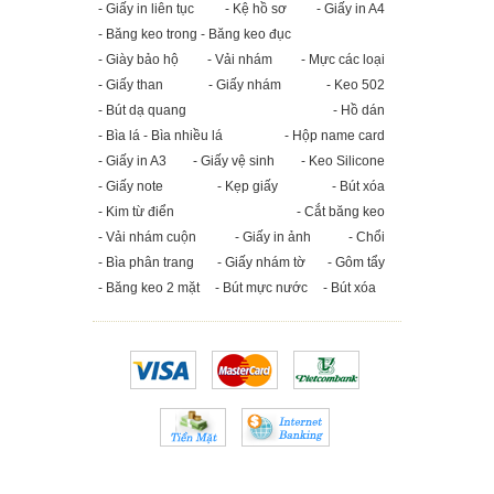
- Giấy in liên tục
- Kệ hồ sơ
- Giấy in A4
- Băng keo trong - Băng keo đục
- Giày bảo hộ
- Vải nhám
- Mực các loại
- Giấy than
- Giấy nhám
- Keo 502
- Bút dạ quang
- Hồ dán
- Bìa lá - Bìa nhiều lá
- Hộp name card
- Giấy in A3
- Giấy vệ sinh
- Keo Silicone
- Giấy note
- Kẹp giấy
- Bút xóa
- Kim từ điển
- Cắt băng keo
- Vải nhám cuộn
- Giấy in ảnh
- Chổi
- Bìa phân trang
- Giấy nhám tờ
- Gôm tẩy
- Băng keo 2 mặt
- Bút mực nước
- Bút xóa