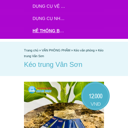
DỤNG CỤ VỆ SINH
DỤNG CỤ NHÀ BẾP
HỆ THỐNG BHX - TGDĐ ĐẶT HÀNG TẠI ĐÂY
Trang chủ
»
VĂN PHÒNG PHẨM
»
Kéo văn phòng
»
Kéo
trung Vân Sơn
Kéo trung Vân Sơn
12.000
VNĐ