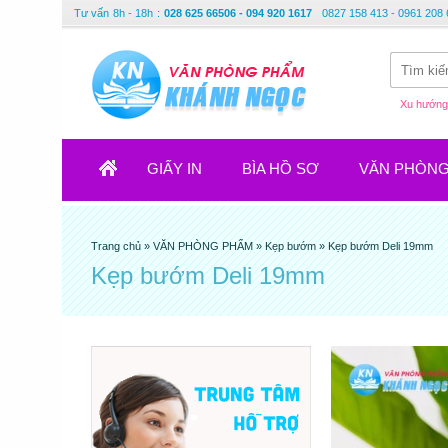
Tư vấn
8h - 18h
:
028 625 66506 - 094 920 1617
0827 158 413 - 0961 208 
Xu hướng 
GIẤY IN
BÌA HỒ SƠ
VĂN PHÒN
Trang chủ
»
VĂN PHÒNG PHẨM
»
Kẹp bướm
»
Kẹp bướm Deli 19mm
Kẹp bướm Deli 19mm