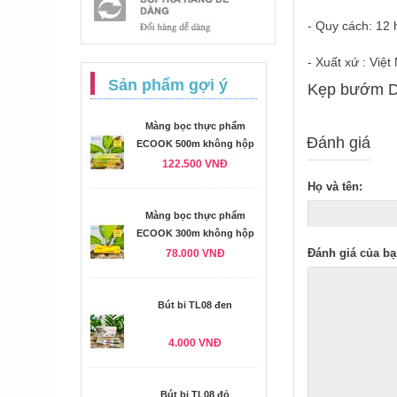
- Quy cách: 12 
- Xuất xứ : Việ
Sản phẩm gợi ý
Kẹp bướm De
Màng bọc thực phẩm
Đánh giá
ECOOK 500m không hộp
122.500 VNĐ
Họ và tên:
Màng bọc thực phẩm
ECOOK 300m không hộp
Đánh giá của bạ
78.000 VNĐ
Bút bi TL08 đen
4.000 VNĐ
Bút bi TL08 đỏ