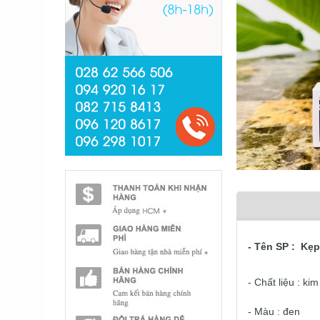
- Tên SP : Kẹ
- Chất liệu : k
- Màu : đen