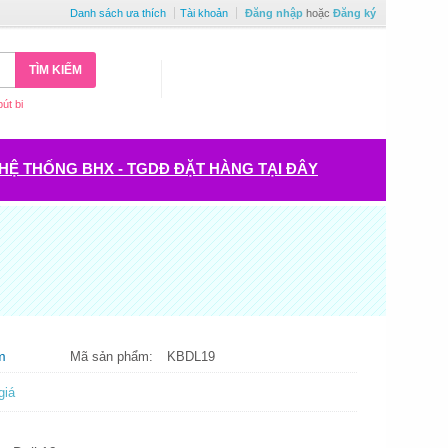
Danh sách ưa thích
Tài khoản
Đăng nhập
hoặc
Đăng ký
TÌM KIẾM
bút bi
HỆ THỐNG BHX - TGDĐ ĐẶT HÀNG TẠI ĐÂY
m
Mã sản phẩm:
KBDL19
giá