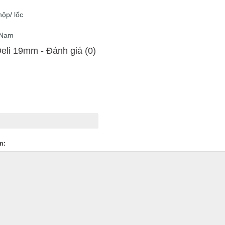
hộp/ lốc
t Nam
li 19mm - Ðánh giá (0)
n: