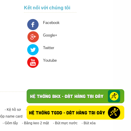
Kết nối với chúng tôi
Facebook
Google+
Twitter
Youtube
- Kệ hồ sơ
- Giấy in A4
- Băng keo trong - Băng keo đục
Hộp name card
- Giấy in A3
- Giấy vệ sinh
- Keo Silicone
- Gôm tẩy
- Băng keo 2 mặt
- Bút mực nước
- Bút xóa