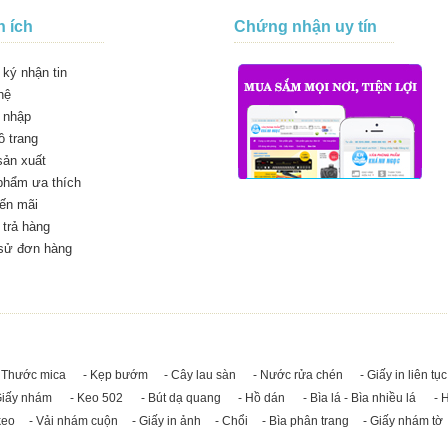
n ích
Chứng nhận uy tín
ký nhận tin
hệ
 nhập
 trang
sản xuất
phẩm ưa thích
ến mãi
trả hàng
 sử đơn hàng
 Thước mica
- Kẹp bướm
- Cây lau sàn
- Nước rửa chén
- Giấy in liên tục
Giấy nhám
- Keo 502
- Bút dạ quang
- Hồ dán
- Bìa lá - Bìa nhiều lá
- 
keo
- Vải nhám cuộn
- Giấy in ảnh
- Chổi
- Bìa phân trang
- Giấy nhám tờ