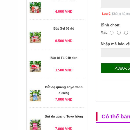
4.000 VNĐ
Lưu ý:
Không hỗ tr
Bình chọn:
Bút Gel 08 đỏ
Xấu
6.500 VNĐ
Nhập mã bảo vệ
Bút bi TL 049 đen
3.500 VNĐ
Bút dạ quang Toyo xanh
dương
7.000 VNĐ
Có thể bạ
Bút dạ quang Toyo hồng
7.000 VNĐ