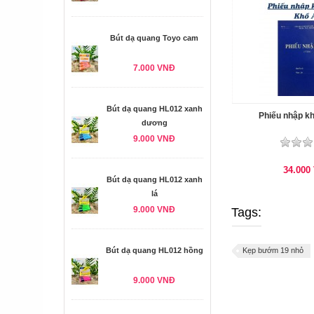
Bút dạ quang Toyo cam
7.000 VNĐ
Bút dạ quang HL012 xanh
Phiếu nhập kh
dương
9.000 VNĐ
34.000
Bút dạ quang HL012 xanh
lá
9.000 VNĐ
Tags:
Bút dạ quang HL012 hồng
Kẹp bướm 19 nhỏ
9.000 VNĐ