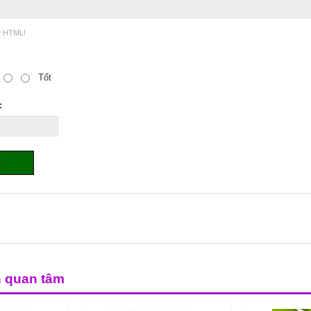
ợ HTML!
Tốt
:
n quan tâm