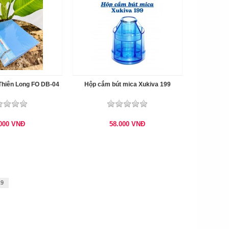
 Thiên Long FO DB-04
Hộp cắm bút mica Xukiva 199
.000
VNĐ
58.000
VNĐ
19