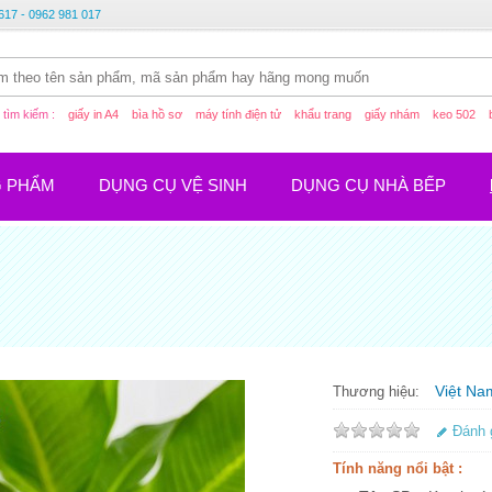
617 - 0962 981 017
tìm kiếm :
giấy in A4
bìa hồ sơ
máy tính điện tử
khẩu trang
giấy nhám
keo 502
G PHẨM
DỤNG CỤ VỆ SINH
DỤNG CỤ NHÀ BẾP
Việt Na
Thương hiệu:
Đánh 
Tính năng nổi bật :