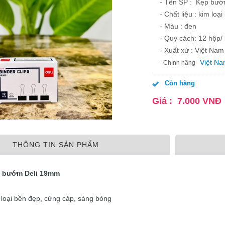
- Tên SP : Kẹp bư
- Chất liệu : kim lo
- Màu : đen
- Quy cách: 12 hộp/ 
- Xuất xứ : Việt Nam
Việt N
- Chính hãng
Còn hàng
Giá :
7.000
VNĐ
THÔNG TIN SẢN PHẨM
p bướm Deli 19mm
im loại bền đẹp, cứng cáp, sáng bóng