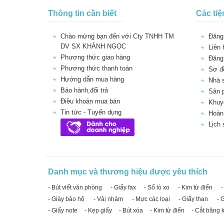
Thông tin cần biết
Các tiệ
Chào mừng bạn đến với Cty TNHH TM
Đăng 
DV SX KHÁNH NGỌC
Liên 
Phương thức giao hàng
Đăng
Phương thức thanh toán
Sơ đồ
Hướng dẫn mua hàng
Nhà 
Bảo hành,đổi trả
Sản 
Điều khoản mua bán
Khuy
Tin tức - Tuyển dụng
Hoàn 
Lịch
Danh mục và thương hiệu được yêu thích
- Bút viết văn phòng
- Giấy fax
- Sổ lò xo
- Kim từ điển
-
- Giày bảo hộ
- Vải nhám
- Mực các loại
- Giấy than
- 
- Giấy note
- Kẹp giấy
- Bút xóa
- Kim từ điển
- Cắt băng 