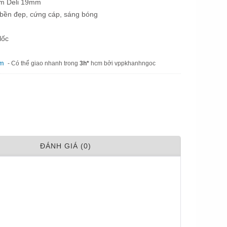
ớm Deli 19mm
ại bền đẹp, cứng cáp, sáng bóng
lốc
am
- Có thể giao nhanh trong
3h*
hcm bởi vppkhanhngoc
ÐÁNH GIÁ (0)