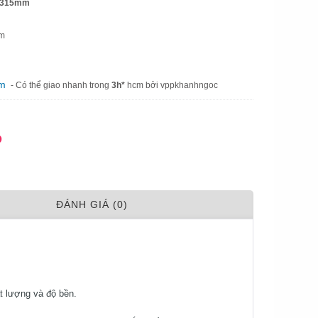
57x315mm
mm
am
- Có thể giao nhanh trong
3h*
hcm bởi vppkhanhngoc
Đ
ÐÁNH GIÁ (0)
t lượng và độ bền.