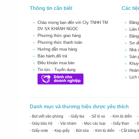
Thông tin cần biết
Các tiệ
Chào mừng bạn đến với Cty TNHH TM
Đăng 
DV SX KHÁNH NGỌC
Liên 
Phương thức giao hàng
Đăng
Phương thức thanh toán
Sơ đồ
Hướng dẫn mua hàng
Nhà 
Bảo hành,đổi trả
Sản 
Điều khoản mua bán
Khuy
Tin tức - Tuyển dụng
Hoàn 
Lịch
Danh mục và thương hiệu được yêu thích
- Bút viết văn phòng
- Giấy fax
- Sổ lò xo
- Kim từ điển
-
- Giày bảo hộ
- Vải nhám
- Mực các loại
- Giấy than
- 
- Giấy note
- Kẹp giấy
- Bút xóa
- Kim từ điển
- Cắt băng 