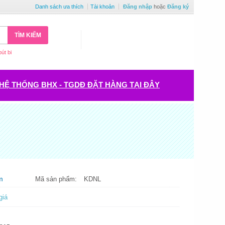
Danh sách ưa thích
Tài khoản
Đăng nhập
hoặc
Đăng ký
TÌM KIẾM
bút bi
HỆ THỐNG BHX - TGDĐ ĐẶT HÀNG TẠI ĐÂY
m
Mã sản phẩm:
KDNL
giá