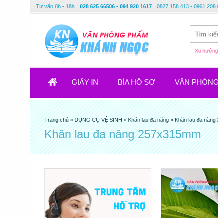
Tư vấn
8h - 18h
:
028 625 66506 - 094 920 1617
0827 158 413 - 0961 208 
Xu hướng 
GIẤY IN
BÌA HỒ SƠ
VĂN PHÒN
Trang chủ
»
DỤNG CỤ VỆ SINH
»
Khăn lau đa năng
»
Khăn lau đa năn
Khăn lau đa năng 257x315mm