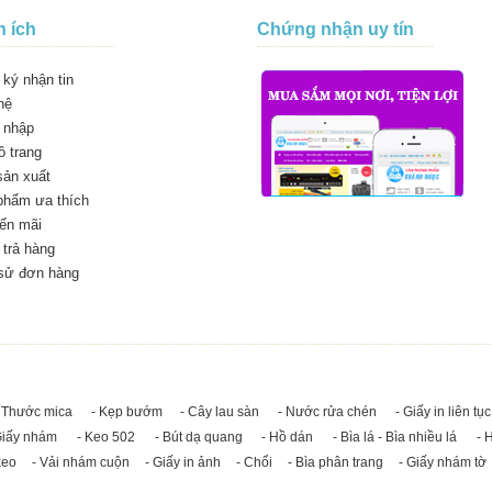
n ích
Chứng nhận uy tín
ký nhận tin
hệ
 nhập
 trang
sản xuất
phẩm ưa thích
ến mãi
trả hàng
 sử đơn hàng
 Thước mica
- Kẹp bướm
- Cây lau sàn
- Nước rửa chén
- Giấy in liên tục
Giấy nhám
- Keo 502
- Bút dạ quang
- Hồ dán
- Bìa lá - Bìa nhiều lá
- 
keo
- Vải nhám cuộn
- Giấy in ảnh
- Chổi
- Bìa phân trang
- Giấy nhám tờ