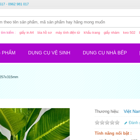
617 - 0962 981 017
tìm kiếm :
giấy in A4
bìa hồ sơ
máy tính điện tử
khẩu trang
giấy nhám
keo 502
G PHẨM
DỤNG CỤ VỆ SINH
DỤNG CỤ NHÀ BẾP
g 257x315mm
Việt Na
Thương hiệu:
Đánh 
Tính năng nổi bật :