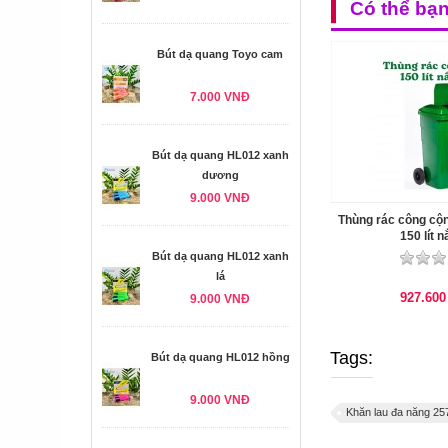
Có thể bạ
Bút dạ quang Toyo cam
7.000 VNĐ
Bút dạ quang HL012 xanh
dương
9.000 VNĐ
Thùng rác công cộn
150 lít n
Bút dạ quang HL012 xanh
lá
927.60
9.000 VNĐ
Tags:
Bút dạ quang HL012 hồng
9.000 VNĐ
Khăn lau đa năng 2