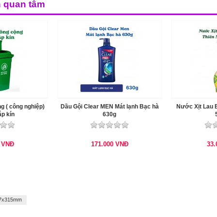
n quan tâm
g ( công nghiệp)
Dầu Gội Clear MEN Mát lạnh Bạc hà
Nước Xịt Lau B
ắp kín
630g
0
VNĐ
171.000
VNĐ
33
57x315mm