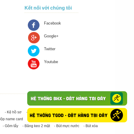
Kết nối với chúng tôi
Facebook
Google+
Twitter
Youtube
- Kệ hồ sơ
- Giấy in A4
- Băng keo trong - Băng keo đục
Hộp name card
- Giấy in A3
- Giấy vệ sinh
- Keo Silicone
- Gôm tẩy
- Băng keo 2 mặt
- Bút mực nước
- Bút xóa