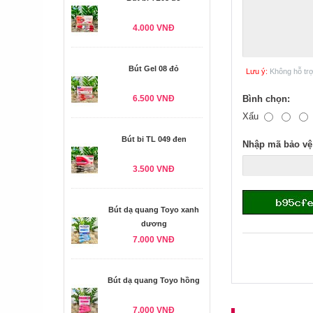
4.000 VNĐ
Bút Gel 08 đỏ
Lưu ý:
Không hỗ tr
6.500 VNĐ
Bình chọn:
Xấu
Bút bi TL 049 đen
Nhập mã bảo vệ
3.500 VNĐ
Bút dạ quang Toyo xanh
dương
7.000 VNĐ
Bút dạ quang Toyo hồng
7.000 VNĐ