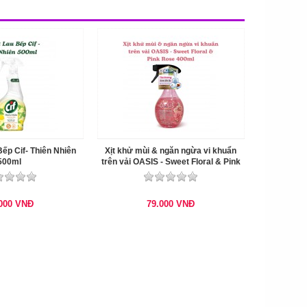
ếp Cif- Thiên Nhiên
Xịt khử mùi & ngăn ngừa vi khuẩn
500ml
trên vải OASIS - Sweet Floral & Pink
Rose 400ml
.000
VNĐ
79.000
VNĐ