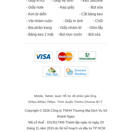
- Giấy in A3
- Giấy vệ sinh
- Keo Silicone
- Giấy note
- Kẹp giấy
- Bút xóa
- Kim từ điển
- Cắt băng keo
- Vải nhám cuộn
- Giấy in ảnh
- Chổi
- Bìa phân trang
- Giấy nhám tờ
- Gôm tẩy
- Băng keo 2 mặt
- Bút mực nước
- Bút xóa
Mobile, Tablet, Ipad: Hỗ trợ độ phân giải rộng
320px,480px,768px. Trình duyệt:
Firefox
,
Chrome
,
IE>7
Copyright © 2026 Công ty TNHH Thương Mại Dịch Vụ SX
Khánh Ngọc
Mã số thuế : 0313517406 Thành lập ngày từ ngày 03
tháng 11 năm 2015 do Sở kế hoạch và đầu tư TP HCM