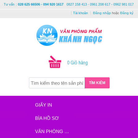
Tư vấn
:
028 625 66506 - 094 920 1617
0827 158 413 - 0961 208 617 - 0962 981 017
Tài khoản
Đăng nhập
hoặc
Đăng ký
0 Giỏ hàng
TÌM KIẾM
GIẤY IN
BÌA HỒ SƠ
VĂN PHÒNG PHẨM