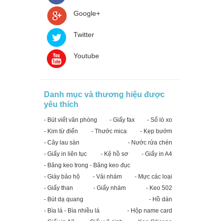
Google+
Twitter
Youtube
Danh mục và thương hiệu được
yêu thích
- Bút viết văn phòng
- Giấy fax
- Sổ lò xo
- Kim từ điển
- Thước mica
- Kẹp bướm
- Cây lau sàn
- Nước rửa chén
- Giấy in liên tục
- Kệ hồ sơ
- Giấy in A4
- Băng keo trong - Băng keo đục
- Giày bảo hộ
- Vải nhám
- Mực các loại
- Giấy than
- Giấy nhám
- Keo 502
- Bút dạ quang
- Hồ dán
- Bìa lá - Bìa nhiều lá
- Hộp name card