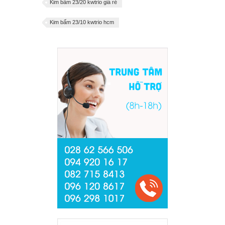
Kim bấm 23/20 kwtrio giá rẻ
Kim bấm 23/10 kwtrio hcm