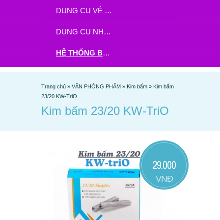
DỤNG CỤ VỆ SINH
DỤNG CỤ NHÀ BẾP
HỆ THỐNG BHX - TGDĐ ĐẶT HÀNG TẠI ĐÂY
Trang chủ
»
VĂN PHÒNG PHẨM
»
Kim bấm
»
Kim bấm
23/20 KW-TriO
Kim bấm 23/20 KW-TriO
29.000
VNĐ