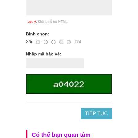
Lưu ý:
Không hỗ trợ HTML!
Bình chọn:
Xấu
Tốt
Nhập mã bảo vệ:
TIẾP TỤC
Có thể bạn quan tâm