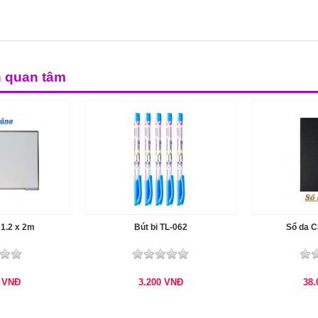
n quan tâm
1.2 x 2m
Bút bi TL-062
Sổ da C
0
VNĐ
3.200
VNĐ
38