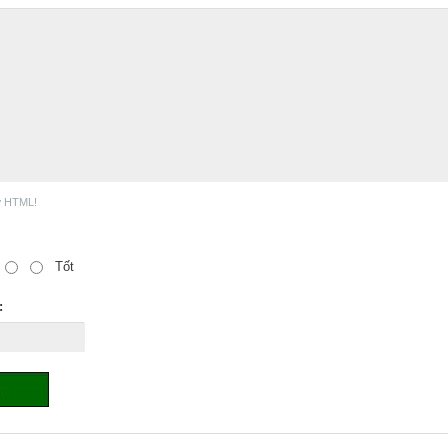
ợ HTML!
Tốt
: