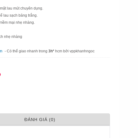
, mặt lau mút chuyên dụng.
ể lau sạch bảng trắng.
a mềm mại nhẹ nhàng.
ách nhẹ nhàng
am
- Có thể giao nhanh trong
3h*
hcm bởi vppkhanhngoc
Đ
ÐÁNH GIÁ (0)