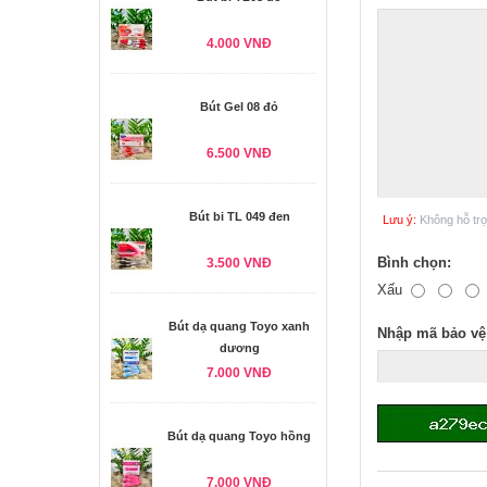
4.000 VNĐ
Bút Gel 08 đỏ
6.500 VNĐ
Bút bi TL 049 đen
Lưu ý:
Không hỗ tr
Bình chọn:
3.500 VNĐ
Xấu
Bút dạ quang Toyo xanh
Nhập mã bảo vệ
dương
7.000 VNĐ
Bút dạ quang Toyo hồng
7.000 VNĐ