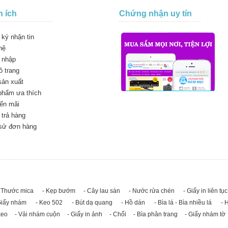
n ích
Chứng nhận uy tín
ký nhận tin
hệ
 nhập
 trang
sản xuất
phẩm ưa thích
ến mãi
trả hàng
 sử đơn hàng
 Thước mica
- Kẹp bướm
- Cây lau sàn
- Nước rửa chén
- Giấy in liên tục
Giấy nhám
- Keo 502
- Bút dạ quang
- Hồ dán
- Bìa lá - Bìa nhiều lá
- 
keo
- Vải nhám cuộn
- Giấy in ảnh
- Chổi
- Bìa phân trang
- Giấy nhám tờ