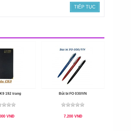
TIẾP TỤC
K9 192 trang
Bút bi FO 030/VN
.000
VNĐ
7.200
VNĐ