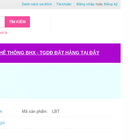
Danh sách ưa thích
Tài khoản
Đăng nhập
hoặc
Đăng ký
TÌM KIẾM
bút bi
HỆ THỐNG BHX - TGDĐ ĐẶT HÀNG TẠI ĐÂY
m
Mã sản phẩm:
LBT
giá