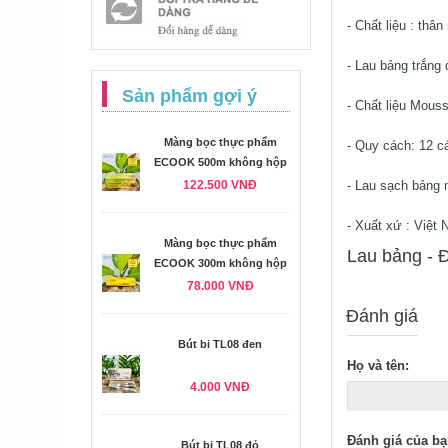
- Chất liệu : thâ
- Lau bảng trắng 
Sản phẩm gợi ý
- Chất liệu Mou
Màng bọc thực phẩm
- Quy cách: 12 cá
ECOOK 500m không hộp
122.500 VNĐ
- Lau sạch bảng
- Xuất xứ : Việt
Màng bọc thực phẩm
Lau bảng - Ð
ECOOK 300m không hộp
78.000 VNĐ
Đánh giá
Bút bi TL08 đen
Họ và tên:
4.000 VNĐ
Đánh giá của bạ
Bút bi TL08 đỏ