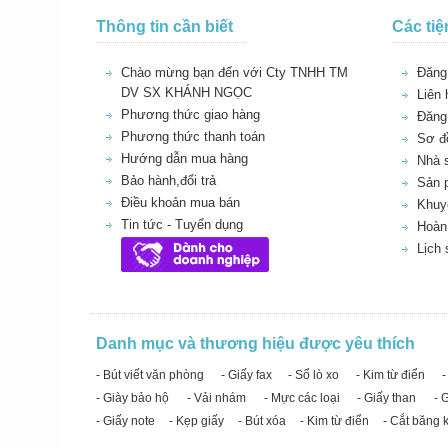
Thông tin cần biết
Các tiệ
Chào mừng bạn đến với Cty TNHH TM
Đăng 
DV SX KHÁNH NGỌC
Liên 
Phương thức giao hàng
Đăng
Phương thức thanh toán
Sơ đồ
Hướng dẫn mua hàng
Nhà 
Bảo hành,đổi trả
Sản 
Điều khoản mua bán
Khuy
Tin tức - Tuyển dụng
Hoàn 
Lịch
Danh mục và thương hiệu được yêu thích
- Bút viết văn phòng
- Giấy fax
- Sổ lò xo
- Kim từ điển
-
- Giày bảo hộ
- Vải nhám
- Mực các loại
- Giấy than
- 
- Giấy note
- Kẹp giấy
- Bút xóa
- Kim từ điển
- Cắt băng 