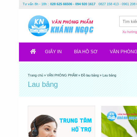
Tư vấn
8h - 18h
:
028 625 66506 - 094 920 1617
0827 158 413 - 0961 208 
Xu hướng 
GIẤY IN
BÌA HỒ SƠ
VĂN PHÒN
Trang chủ
»
VĂN PHÒNG PHẨM
»
Đồ lau bảng
»
Lau bảng
Lau bảng