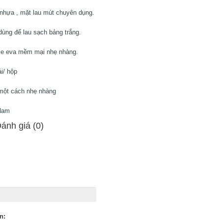
n nhựa , mặt lau mút chuyên dụng.
dùng để lau sạch bảng trắng.
sse eva mềm mại nhẹ nhàng.
i/ hộp
 một cách nhẹ nhàng
 Nam
ánh giá (0)
n: