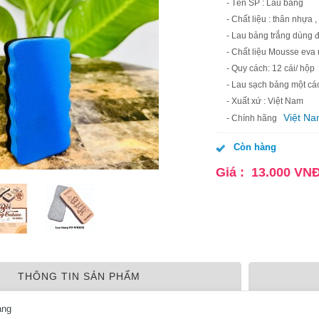
- Tên SP : Lau bảng
- Chất liệu : thân nhựa 
- Lau bảng trắng dùng đ
- Chất liệu Mousse ev
- Quy cách: 12 cái/ hộp
- Lau sạch bảng một c
- Xuất xứ : Việt Nam
Việt N
- Chính hãng
Còn hàng
Giá :
13.000
VN
THÔNG TIN SẢN PHẨM
ảng