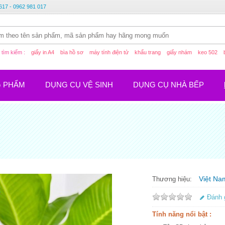
617 - 0962 981 017
tìm kiếm :
giấy in A4
bìa hồ sơ
máy tính điện tử
khẩu trang
giấy nhám
keo 502
G PHẨM
DỤNG CỤ VỆ SINH
DỤNG CỤ NHÀ BẾP
Việt Na
Thương hiệu:
Đánh 
Tính năng nổi bật :