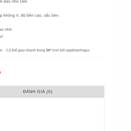
i dao nhỏ Deli
ép không rỉ, độ bền cao, sắc bén.
ao nhỏ
vỉ
am
- Có thể giao nhanh trong
3h*
hcm bởi vppkhanhngoc
Đ
ÐÁNH GIÁ (0)