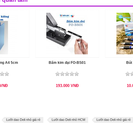
ếng A4 5cm
Bấm kim đại FO-BS01
Bút 
VNĐ
193.000
VNĐ
10
Lưỡi dao Deli nhỏ giá rẻ
Lưỡi dao Deli nhỏ HCM
Lưỡi dao Deli nhỏ giá rẻ