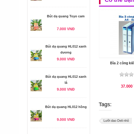
Bút dạ quang Toyo cam
7.000 VNĐ
Bút dạ quang HL012 xanh
dương
9.000 VNĐ
Bìa 2 còng ki
Bút dạ quang HL012 xanh
lá
37.000
9.000 VNĐ
Tags:
Bút dạ quang HL012 hồng
9.000 VNĐ
Lưỡi dao Deli nhỏ