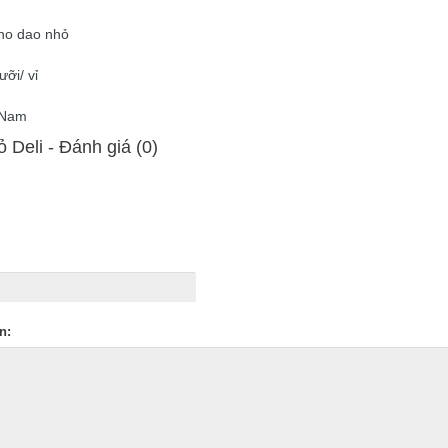
cho dao nhỏ
ưỡi/ vỉ
t Nam
 Deli - Ðánh giá (0)
n: