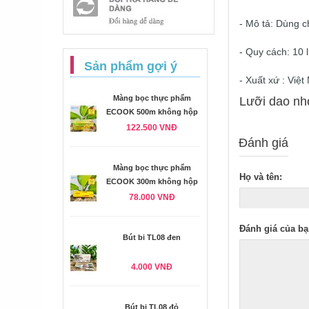
- Mô tả: Dùng 
- Quy cách: 10 l
Sản phẩm gợi ý
- Xuất xứ : Việ
Màng bọc thực phẩm
Lưỡi dao nhỏ
ECOOK 500m không hộp
122.500 VNĐ
Đánh giá
Màng bọc thực phẩm
Họ và tên:
ECOOK 300m không hộp
78.000 VNĐ
Đánh giá của bạ
Bút bi TL08 đen
4.000 VNĐ
Bút bi TL08 đỏ