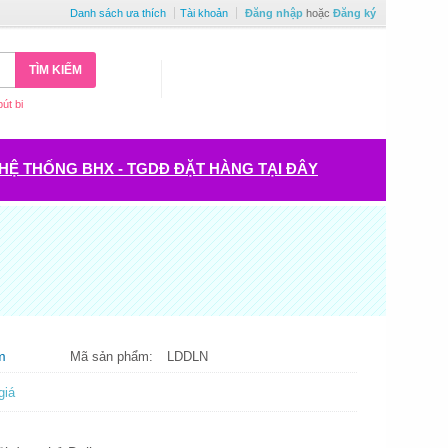
Danh sách ưa thích
Tài khoản
Đăng nhập
hoặc
Đăng ký
TÌM KIẾM
bút bi
HỆ THỐNG BHX - TGDĐ ĐẶT HÀNG TẠI ĐÂY
m
Mã sản phẩm:
LDDLN
giá