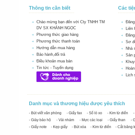
Thông tin cần biết
Các tiệ
Chào mừng bạn đến với Cty TNHH TM
Đăng 
DV SX KHÁNH NGỌC
Liên 
Phương thức giao hàng
Đăng
Phương thức thanh toán
Sơ đồ
Hướng dẫn mua hàng
Nhà 
Bảo hành,đổi trả
Sản 
Điều khoản mua bán
Khuy
Tin tức - Tuyển dụng
Hoàn 
Lịch
Danh mục và thương hiệu được yêu thích
- Bút viết văn phòng
- Giấy fax
- Sổ lò xo
- Kim từ điển
-
- Giày bảo hộ
- Vải nhám
- Mực các loại
- Giấy than
- 
- Giấy note
- Kẹp giấy
- Bút xóa
- Kim từ điển
- Cắt băng 