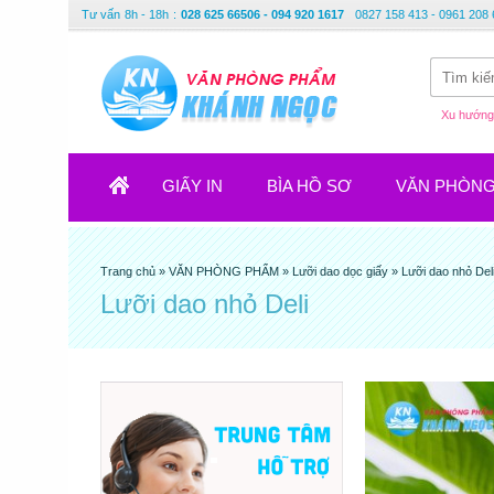
Tư vấn
8h - 18h
:
028 625 66506 - 094 920 1617
0827 158 413 - 0961 208 
Xu hướng 
GIẤY IN
BÌA HỒ SƠ
VĂN PHÒN
Trang chủ
»
VĂN PHÒNG PHẨM
»
Lưỡi dao dọc giấy
»
Lưỡi dao nhỏ Del
Lưỡi dao nhỏ Deli