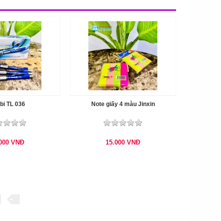
bi TL 036
Note giấy 4 màu Jinxin
.000
VNĐ
15.000
VNĐ