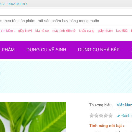
617 - 0962 981 017
tìm kiếm :
giấy in A4
bìa hồ sơ
máy tính điện tử
khẩu trang
giấy nhám
keo 502
G PHẨM
DỤNG CỤ VỆ SINH
DỤNG CỤ NHÀ BẾP
i
Việt Na
Thương hiệu:
Đánh 
Tính năng nổi bật :