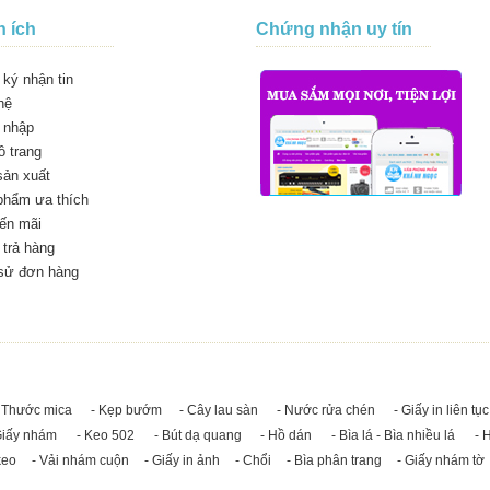
n ích
Chứng nhận uy tín
ký nhận tin
hệ
 nhập
 trang
sản xuất
phẩm ưa thích
ến mãi
trả hàng
 sử đơn hàng
 Thước mica
- Kẹp bướm
- Cây lau sàn
- Nước rửa chén
- Giấy in liên tục
Giấy nhám
- Keo 502
- Bút dạ quang
- Hồ dán
- Bìa lá - Bìa nhiều lá
- 
keo
- Vải nhám cuộn
- Giấy in ảnh
- Chổi
- Bìa phân trang
- Giấy nhám tờ