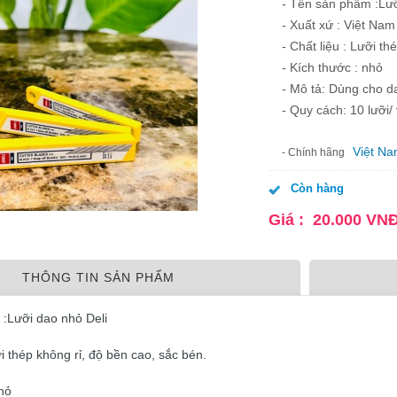
- Tên sản phẩm :Lưỡ
- Xuất xứ : Việt Nam
- Chất liệu : Lưỡi th
- Kích thước : nhỏ
- Mô tả: Dùng cho d
- Quy cách: 10 lưỡi/ 
Việt N
- Chính hãng
Còn hàng
Giá :
20.000
VN
THÔNG TIN SẢN PHẨM
:Lưỡi dao nhỏ Deli
ỡi thép không rỉ, độ bền cao, sắc bén.
nhỏ