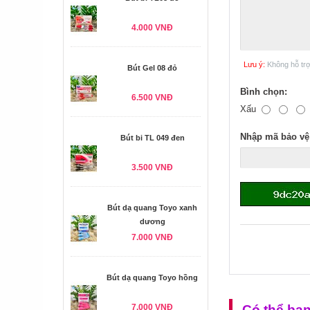
4.000 VNĐ
Lưu ý:
Không hỗ tr
Bút Gel 08 đỏ
Bình chọn:
6.500 VNĐ
Xấu
Nhập mã bảo vệ
Bút bi TL 049 đen
3.500 VNĐ
Bút dạ quang Toyo xanh
dương
7.000 VNĐ
Bút dạ quang Toyo hồng
7.000 VNĐ
Có thể bạ