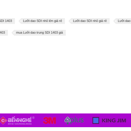
SDI 1403
Lưỡi dao SDI nhỏ lớn giá rẻ
Lưỡi dao SDI nhỏ giá rẻ
Lưỡi dao
1403
mua Lưỡi dao trung SDI 1403 giá