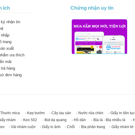
n ích
Chứng nhận uy tín
ký nhận tin
hệ
 nhập
 trang
sản xuất
phẩm ưa thích
ến mãi
trả hàng
 sử đơn hàng
 Thước mica
- Kẹp bướm
- Cây lau sàn
- Nước rửa chén
- Giấy in liên tục
Giấy nhám
- Keo 502
- Bút dạ quang
- Hồ dán
- Bìa lá - Bìa nhiều lá
- 
keo
- Vải nhám cuộn
- Giấy in ảnh
- Chổi
- Bìa phân trang
- Giấy nhám tờ