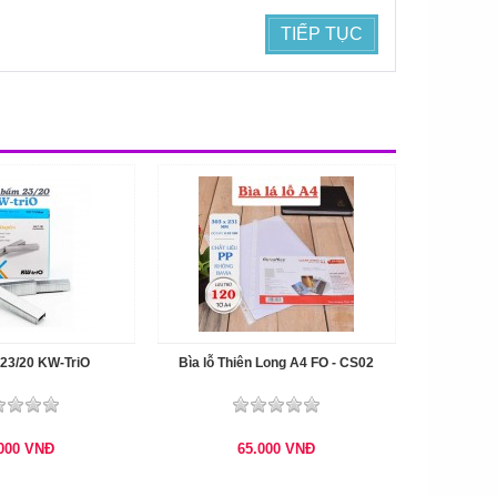
TIẾP TỤC
23/20 KW-TriO
Bìa lỗ Thiên Long A4 FO - CS02
.000
VNĐ
65.000
VNĐ