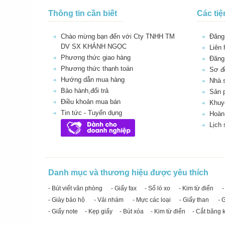
Thông tin cần biết
Các tiệ
Chào mừng bạn đến với Cty TNHH TM
Đăng 
DV SX KHÁNH NGỌC
Liên 
Phương thức giao hàng
Đăng
Phương thức thanh toán
Sơ đồ
Hướng dẫn mua hàng
Nhà 
Bảo hành,đổi trả
Sản 
Điều khoản mua bán
Khuy
Tin tức - Tuyển dụng
Hoàn 
Lịch
Danh mục và thương hiệu được yêu thích
- Bút viết văn phòng
- Giấy fax
- Sổ lò xo
- Kim từ điển
-
- Giày bảo hộ
- Vải nhám
- Mực các loại
- Giấy than
- 
- Giấy note
- Kẹp giấy
- Bút xóa
- Kim từ điển
- Cắt băng 