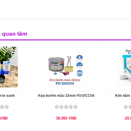
n quan tâm
rse xanh
Kẹp bướm màu 32mm FO-DCC04
Kim bấm 
VNĐ
38.000
VNĐ
29