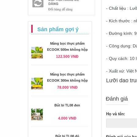
- Chất liệu : L
- Kích thước : 
Sản phẩm gợi ý
- Đường kính:
Màng bọc thực phẩm
- Công dụng: D
ECOOK 500m không hộp
122.500 VNĐ
- Quy cách: 10 l
- Xuất xứ: Việt
Màng bọc thực phẩm
Lưỡi dao tru
ECOOK 300m không hộp
78.000 VNĐ
Đánh giá
Bút bi TL08 đen
Họ và tên:
4.000 VNĐ
Bút bi TL08 đỏ
Đánh giá của bạ