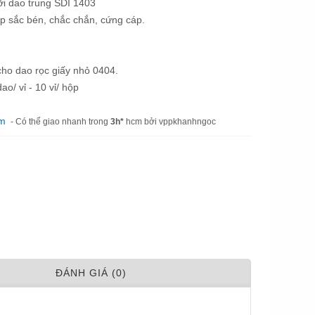
i dao trung SDI 1403
hép sắc bén, chắc chắn, cứng cáp.
ho dao rọc giấy nhỏ 0404.
ao/ vỉ - 10 vỉ/ hộp
am
- Có thể giao nhanh trong
3h*
hcm bởi vppkhanhngoc
ÐÁNH GIÁ (0)