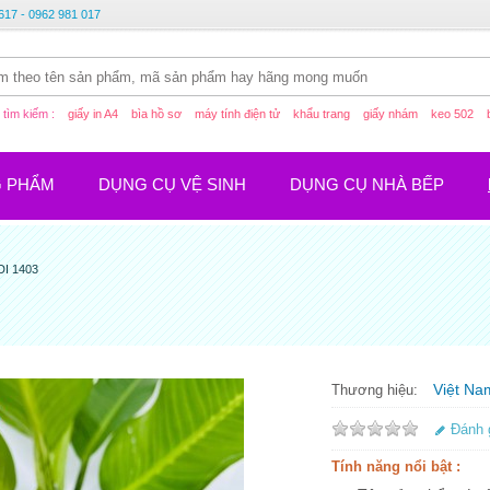
617 - 0962 981 017
tìm kiếm :
giấy in A4
bìa hồ sơ
máy tính điện tử
khẩu trang
giấy nhám
keo 502
G PHẨM
DỤNG CỤ VỆ SINH
DỤNG CỤ NHÀ BẾP
DI 1403
Việt Na
Thương hiệu:
Đánh 
Tính năng nổi bật :