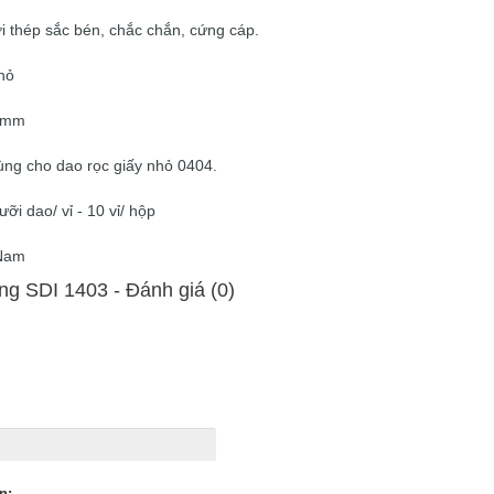
ưỡi thép sắc bén, chắc chắn, cứng cáp.
nhỏ
 9mm
ùng cho dao rọc giấy nhỏ 0404.
ưỡi dao/ vỉ - 10 vỉ/ hộp
 Nam
ng SDI 1403 - Ðánh giá (0)
n: