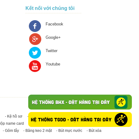
Kết nối với chúng tôi
Facebook
Google+
Twitter
Youtube
- Kệ hồ sơ
- Giấy in A4
- Băng keo trong - Băng keo đục
Hộp name card
- Giấy in A3
- Giấy vệ sinh
- Keo Silicone
- Gôm tẩy
- Băng keo 2 mặt
- Bút mực nước
- Bút xóa