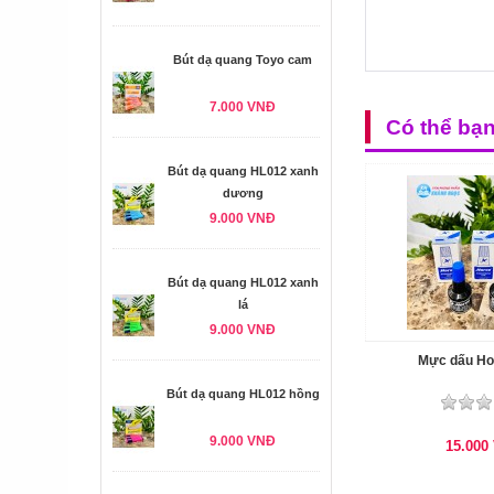
Bút dạ quang Toyo cam
7.000 VNĐ
Có thể bạ
Bút dạ quang HL012 xanh
dương
9.000 VNĐ
Bút dạ quang HL012 xanh
lá
9.000 VNĐ
Mực dấu Ho
Bút dạ quang HL012 hồng
9.000 VNĐ
15.000