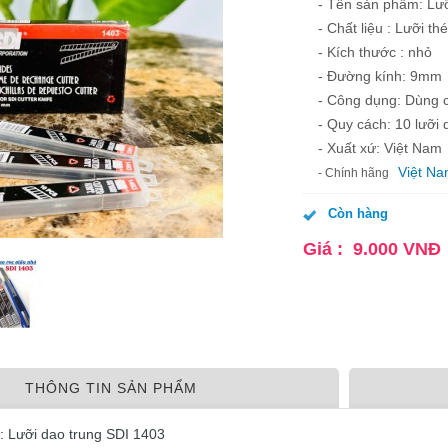
- Tên sản phẩm: Lưỡ
- Chất liệu : Lưỡi t
- Kích thước : nhỏ
- Đường kính: 9mm
- Công dụng: Dùng c
- Quy cách: 10 lưỡi d
- Xuất xứ: Việt Nam
Việt N
- Chính hãng
Còn hàng
Giá :
9.000
VNĐ
THÔNG TIN SẢN PHẨM
: Lưỡi dao trung SDI 1403