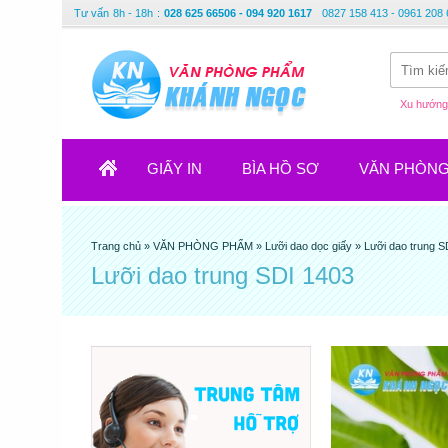
Tư vấn
8h - 18h
:
028 625 66506 - 094 920 1617
0827 158 413 - 0961 208 
Xu hướng 
GIẤY IN
BÌA HỒ SƠ
VĂN PHÒN
Trang chủ
»
VĂN PHÒNG PHẨM
»
Lưỡi dao dọc giấy
»
Lưỡi dao trung S
Lưỡi dao trung SDI 1403