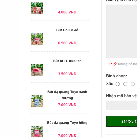
4.000 VNĐ
Bút Gel 08 đỏ
6.500 VNĐ
Bút bi TL 049 đen
Lưu ý:
Không hỗ tr
3.500 VNĐ
Bình chọn:
Xấu
Bút dạ quang Toyo xanh
Nhập mã bảo vệ
dương
7.000 VNĐ
Bút dạ quang Toyo hồng
7.000 VNĐ