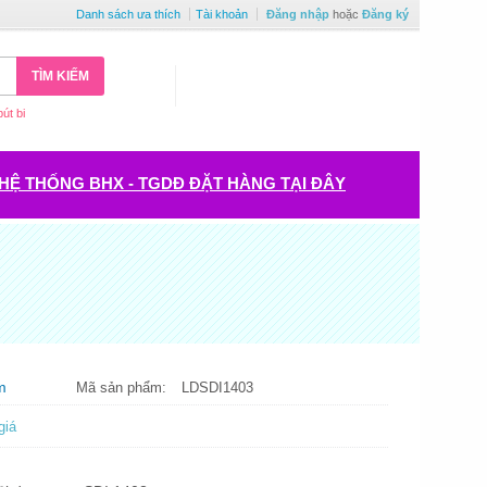
Danh sách ưa thích
Tài khoản
Đăng nhập
hoặc
Đăng ký
TÌM KIẾM
bút bi
HỆ THỐNG BHX - TGDĐ ĐẶT HÀNG TẠI ĐÂY
m
Mã sản phẩm:
LDSDI1403
giá